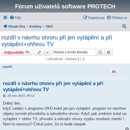
Fórum uživatelů software PROTECH
FAQ
Registrovat
Přihlásit se
H
Obsah fóra
Kotelny
VKO
l
rozdíl v návrhu otvoru při jen vytápění a při
e
vytápění+ohřevu TV
d
Hledat
Pokročilé 
Odpovědět
a
1 příspěvek • Stránka
1
z
1
t
paja01
rozdíl v návrhu otvoru při jen vytápění a při
vytápění+ohřevu TV
P
29 úno 2024, 06:12
ř
í
Dobrý den,
s
když zadám v programu VKO kotel jen pro vytápění, program mi navrhne
p
ě
nějaký rozměr přívodního a odvodního otvoru. Když pak změním kotel na
v
vytápění + ohřev TV, přívodní a odvodní otvory vyjdou mnohem menší !
e
k
Není to nesmysl? Čekal jsem, že to bude naopak.