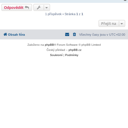
Odpovědět
1 příspěvek • Stránka
1
z
1
Přejít na
Obsah fóra
Všechny časy jsou v
UTC+02:00
Založeno na
phpBB
® Forum Software © phpBB Limited
Český překlad –
phpBB.cz
Soukromí
|
Podmínky