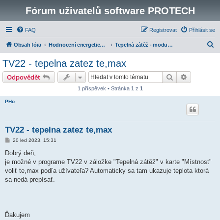
Fórum uživatelů software PROTECH
FAQ
Registrovat
Přihlásit se
H
Obsah fóra
Hodnocení energetické náročnosti budov
Tepelná zátěž - modul k programu TZ a TV
l
TV22 - tepelna zatez te,max
e
Hledat
Pokročilé 
Odpovědět
d
1 příspěvek • Stránka
1
z
1
a
PHo
t
TV22 - tepelna zatez te,max
P
20 led 2023, 15:31
ř
í
Dobrý deň,
s
je možné v programe TV22 v záložke "Tepelná zátěž" v karte "Místnost"
p
ě
voliť te,max podľa užívateľa? Automaticky sa tam ukazuje teplota ktorá
v
sa nedá prepísať.
e
k
Ďakujem