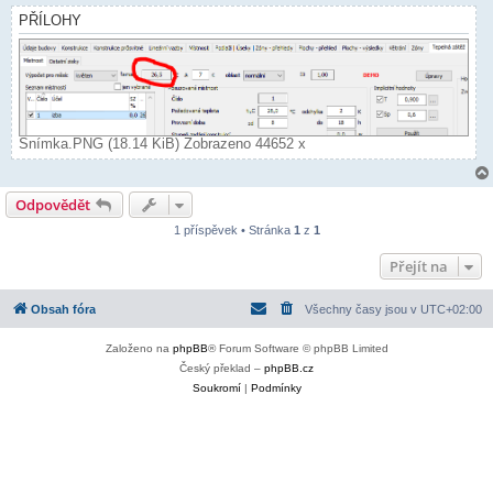
PŘÍLOHY
Snímka.PNG (18.14 KiB) Zobrazeno 44652 x
Odpovědět
1 příspěvek • Stránka
1
z
1
Přejít na
Obsah fóra
Všechny časy jsou v
UTC+02:00
Založeno na
phpBB
® Forum Software © phpBB Limited
Český překlad –
phpBB.cz
Soukromí
|
Podmínky