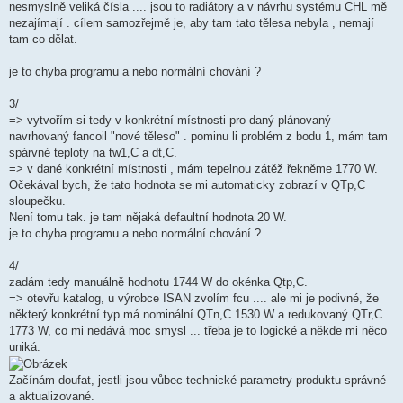
nesmyslně veliká čísla .... jsou to radiátory a v návrhu systému CHL mě
nezajímají . cílem samozřejmě je, aby tam tato tělesa nebyla , nemají
tam co dělat.
je to chyba programu a nebo normální chování ?
3/
=> vytvořím si tedy v konkrétní místnosti pro daný plánovaný
navrhovaný fancoil "nové těleso" . pominu li problém z bodu 1, mám tam
spárvné teploty na tw1,C a dt,C.
=> v dané konkrétní místnosti , mám tepelnou zátěž řekněme 1770 W.
Očekával bych, že tato hodnota se mi automaticky zobrazí v QTp,C
sloupečku.
Není tomu tak. je tam nějaká defaultní hodnota 20 W.
je to chyba programu a nebo normální chování ?
4/
zadám tedy manuálně hodnotu 1744 W do okénka Qtp,C.
=> otevřu katalog, u výrobce ISAN zvolím fcu .... ale mi je podivné, že
některý konkrétní typ má nominální QTn,C 1530 W a redukovaný QTr,C
1773 W, co mi nedává moc smysl ... třeba je to logické a někde mi něco
uniká.
Začínám doufat, jestli jsou vůbec technické parametry produktu správné
a aktualizované.