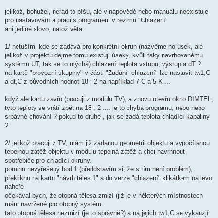
e
k
jelikož, bohužel, nerad to píšu, ale v nápovědě nebo manuálu neexistuje
pro nastavování a práci s programem v režimu "Chlazení"
ani jediné slovo, natož věta.
1/ netuším, kde se zadává pro konkrétní okruh (nazvěme ho úsek, ale
jelikož v projektu dejme tomu existují úseky, kvůli taky navrhovanému
systému UT, tak se to mýchá) chlazení teplota vstupu, výstup a dT ?
na kartě "provozní skupiny" v části "Zadání- chlazení" lze nastavit tw1,C
a dt,C z původních hodnot 18 ; 2 na například 7 C a 5 K ...
když ale kartu zavřu (pracuji z modulu TV), a znovu otevřu okno DIMTEL,
tyto teploty se vrátí zpět na 18 ; 2 .... je to chyba programu, nebo nebo
srpávné chování ? pokud to druhé , jak se zadá teplota chladící kapaliny
?
2/ jelikož pracuji z TV, mám již zadanou geometrii objektu a vypočítanou
tepelnou zátěž objektu v modulu tepelná zátěž a chci navrhnout
spotřebiče pro chladící okruhy.
pominu nevyřešený bod 1 (předdstavím si, že s tím není problém),
překliknu na kartu "návrh těles 1" a do verze "chlazení" klikátkem na levo
nahoře
očekával bych, že otopná tělesa zmizí (již je v některých místnostech
mám navržené pro otopný systém.
tato otopná tělesa nezmizí (je to správně?) a na jejich tw1,C se vykauzjí