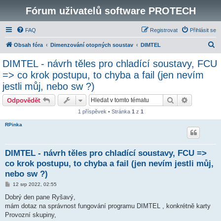
Fórum uživatelů software PROTECH
FAQ
Registrovat
Přihlásit se
H
Obsah fóra
Dimenzování otopných soustav
DIMTEL
l
DIMTEL - návrh těles pro chladící soustavy, FCU
e
=> co krok postupu, to chyba a fail (jen nevím
d
jestli můj, nebo sw ?)
a
Hledat
Pokročilé 
Odpovědět
t
1 příspěvek • Stránka
1
z
1
RPinka
DIMTEL - návrh těles pro chladící soustavy, FCU =>
co krok postupu, to chyba a fail (jen nevím jestli můj,
nebo sw ?)
P
12 srp 2022, 02:55
ř
í
Dobrý den pane Ryšavý,
s
mám dotaz na správnost fungování programu DIMTEL , konkrétně karty
p
ě
Provozní skupiny,
v