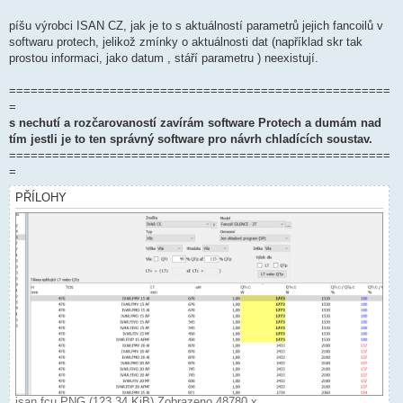
píšu výrobci ISAN CZ, jak je to s aktuálností parametrů jejich fancoilů v
softwaru protech, jelikož zmínky o aktuálnosti dat (například skr tak
prostou informaci, jako datum , stáří parametru ) neexistují.
=====================================================
=
s nechutí a rozčarovaností zavírám software Protech a dumám nad
tím jestli je to ten správný software pro návrh chladících soustav.
=====================================================
=
PŘÍLOHY
isan fcu.PNG (123.34 KiB) Zobrazeno 48780 x