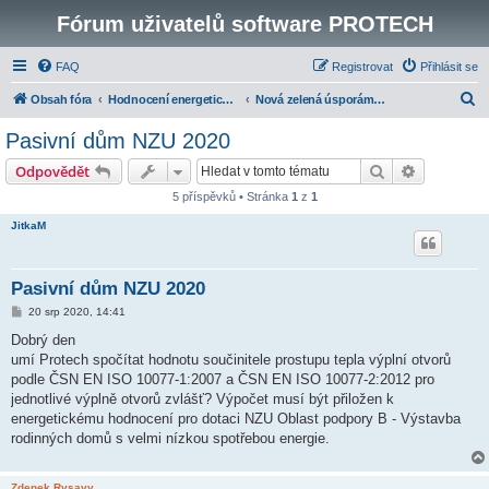
Fórum uživatelů software PROTECH
FAQ
Registrovat
Přihlásit se
H
Obsah fóra
Hodnocení energetické náročnosti budov
Nová zelená úsporám 2013 a 2014
l
Pasivní dům NZU 2020
e
Hledat
Pokročilé 
Odpovědět
d
5 příspěvků • Stránka
1
z
1
a
JitkaM
t
Pasivní dům NZU 2020
P
20 srp 2020, 14:41
ř
í
Dobrý den
s
umí Protech spočítat hodnotu součinitele prostupu tepla výplní otvorů
p
ě
podle ČSN EN ISO 10077-1:2007 a ČSN EN ISO 10077-2:2012 pro
v
jednotlivé výplně otvorů zvlášť? Výpočet musí být přiložen k
e
k
energetickému hodnocení pro dotaci NZU Oblast podpory B - Výstavba
rodinných domů s velmi nízkou spotřebou energie.
Zdenek Rysavy