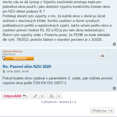
nevíte zda se dá výstup z Výpočtu součinitele prostupu tepla pro
p
ě
jednotlivá okna použít i jako doložení výpočtu korekčního činitele rámu
v
pro NZU oblast podpory B ?
e
k
Potřebuji doložit tyto výpočty s tím, že každé okno v domě je různě
složené z otevíravých křídel, fixního zasklení a různě vysokých
podkladových profilů a neprůsvitných výplní, takže určení podílu rámu a
zasklení pomocí hodnot R1, R2 a R3 je pro tato okna nedostačující.
Řeším tyto výpočty stále v Protechu proto, že PENB se bude dokládat
dle vyhl. 78/2013, protože žádost o stavební povolení je z 3/2020.
Zdenek Rysavy
PROTECH
Re: Pasivní dům NZU 2020
P
18 lis 2020, 16:45
ř
í
Pokud budete okno zadávat s parametrem Z- zadat, pak můžete provést
s
výpočet okna podle ČSN EN ISO 10077-1.
p
ě
v
e
Odpovědět
k
5 příspěvků • Stránka
1
z
1
Přejít na