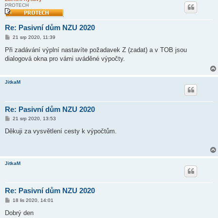
PROTECH
Re: Pasivní dům NZU 2020
P
21 srp 2020, 11:39
ř
í
Při zadávání výplní nastavíte požadavek Z (zadat) a v TOB jsou
s
dialogová okna pro vámi uváděné výpočty.
p
ě
v
e
JitkaM
k
Re: Pasivní dům NZU 2020
P
21 srp 2020, 13:53
ř
í
Děkuji za vysvětlení cesty k výpočtům.
s
p
ě
v
e
JitkaM
k
Re: Pasivní dům NZU 2020
P
18 lis 2020, 14:01
ř
í
Dobrý den
s