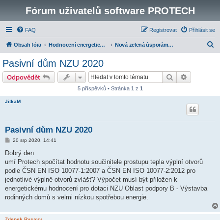
Fórum uživatelů software PROTECH
FAQ
Registrovat
Přihlásit se
H
Obsah fóra
Hodnocení energetické náročnosti budov
Nová zelená úsporám 2013 a 2014
l
Pasivní dům NZU 2020
e
Hledat
Pokročilé 
Odpovědět
d
5 příspěvků • Stránka
1
z
1
a
JitkaM
t
Pasivní dům NZU 2020
P
20 srp 2020, 14:41
ř
í
Dobrý den
s
umí Protech spočítat hodnotu součinitele prostupu tepla výplní otvorů
p
ě
podle ČSN EN ISO 10077-1:2007 a ČSN EN ISO 10077-2:2012 pro
v
jednotlivé výplně otvorů zvlášť? Výpočet musí být přiložen k
e
k
energetickému hodnocení pro dotaci NZU Oblast podpory B - Výstavba
rodinných domů s velmi nízkou spotřebou energie.
Zdenek Rysavy