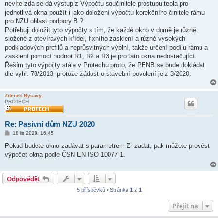
nevíte zda se dá výstup z Výpočtu součinitele prostupu tepla pro
p
ě
jednotlivá okna použít i jako doložení výpočtu korekčního činitele rámu
v
pro NZU oblast podpory B ?
e
k
Potřebuji doložit tyto výpočty s tím, že každé okno v domě je různě
složené z otevíravých křídel, fixního zasklení a různě vysokých
podkladových profilů a neprůsvitných výplní, takže určení podílu rámu a
zasklení pomocí hodnot R1, R2 a R3 je pro tato okna nedostačující.
Řeším tyto výpočty stále v Protechu proto, že PENB se bude dokládat
dle vyhl. 78/2013, protože žádost o stavební povolení je z 3/2020.
Zdenek Rysavy
PROTECH
Re: Pasivní dům NZU 2020
P
18 lis 2020, 16:45
ř
í
Pokud budete okno zadávat s parametrem Z- zadat, pak můžete provést
s
výpočet okna podle ČSN EN ISO 10077-1.
p
ě
v
e
Odpovědět
k
5 příspěvků • Stránka
1
z
1
Přejít na