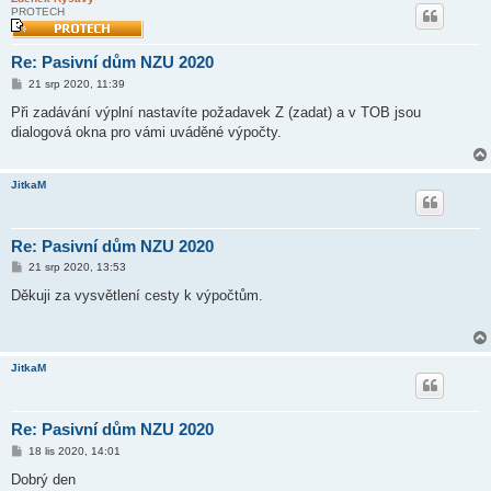
PROTECH
Re: Pasivní dům NZU 2020
P
21 srp 2020, 11:39
ř
í
Při zadávání výplní nastavíte požadavek Z (zadat) a v TOB jsou
s
dialogová okna pro vámi uváděné výpočty.
p
ě
v
e
JitkaM
k
Re: Pasivní dům NZU 2020
P
21 srp 2020, 13:53
ř
í
Děkuji za vysvětlení cesty k výpočtům.
s
p
ě
v
e
JitkaM
k
Re: Pasivní dům NZU 2020
P
18 lis 2020, 14:01
ř
í
Dobrý den
s