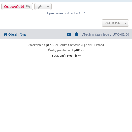
Odpovědět
1 příspěvek • Stránka
1
z
1
Přejít na
Obsah fóra
Všechny časy jsou v
UTC+02:00
Založeno na
phpBB
® Forum Software © phpBB Limited
Český překlad –
phpBB.cz
Soukromí
|
Podmínky