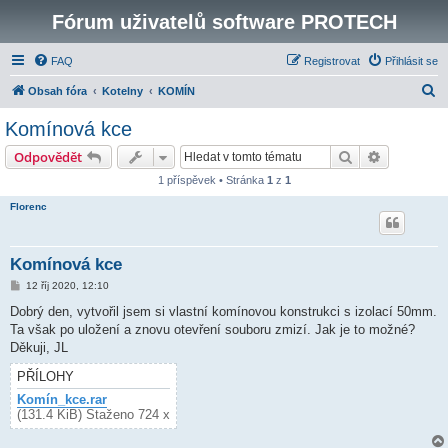
Fórum uživatelů software PROTECH
FAQ
Registrovat
Přihlásit se
H
Obsah fóra
Kotelny
KOMÍN
l
Komínová kce
e
Hledat
Pokročilé 
Odpovědět
d
1 příspěvek • Stránka
1
z
1
a
Florenc
t
Komínová kce
P
12 říj 2020, 12:10
ř
í
Dobrý den, vytvořil jsem si vlastní komínovou konstrukci s izolací 50mm.
s
Ta však po uložení a znovu otevření souboru zmizí. Jak je to možné?
p
ě
Děkuji, JL
v
e
PŘÍLOHY
k
Komín_kce.rar
(131.4 KiB) Staženo 724 x