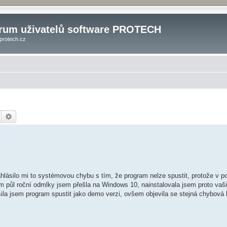
rum uživatelů software PROTECH
protech.cz
Hledat
Pokročilé hledání
ahlásilo mi to systémovou chybu s tím, že program nelze spustit, protože v p
 půl roční odmlky jsem přešla na Windows 10, nainstalovala jsem proto vaši 
ila jsem program spustit jako demo verzi, ovšem objevila se stejná chybová 