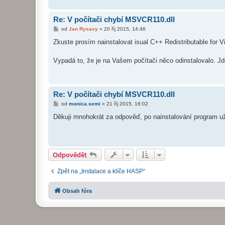
Re: V počítači chybí MSVCR110.dll
P
od
Jan Rysavy
»
20 říj 2015, 14:46
ř
í
Zkuste prosím nainstalovat isual C++ Redistributable for 
s
p
ě
Vypadá to, že je na Vašem počítači něco odinstalovalo. 
v
e
k
Re: V počítači chybí MSVCR110.dll
P
od
monica.semi
»
21 říj 2015, 16:02
ř
í
Děkuji mnohokrát za odpověď, po nainstalování program u
s
p
ě
v
e
k
Odpovědět
Zpět na „Instalace a klíče HASP“
Obsah fóra