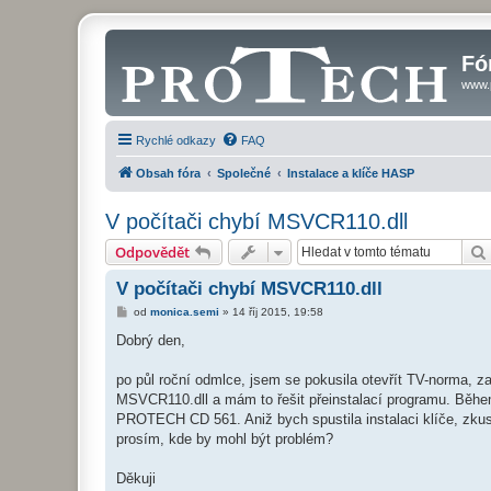
Fó
www.
Rychlé odkazy
FAQ
Obsah fóra
Společné
Instalace a klíče HASP
V počítači chybí MSVCR110.dll
Odpovědět
V počítači chybí MSVCR110.dll
P
od
monica.semi
»
14 říj 2015, 19:58
ř
í
Dobrý den,
s
p
ě
po půl roční odmlce, jsem se pokusila otevřít TV-norma, z
v
MSVCR110.dll a mám to řešit přeinstalací programu. Během
e
k
PROTECH CD 561. Aniž bych spustila instalaci klíče, zkus
prosím, kde by mohl být problém?
Děkuji