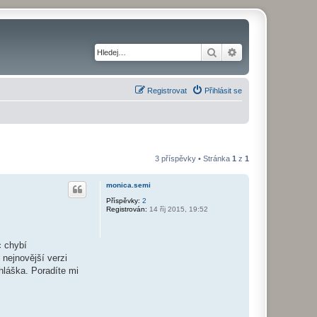
Hledat
Pokročilé hledání
Registrovat
Přihlásit se
3 příspěvky • Stránka
1
z
1
monica.semi
Příspěvky:
2
Registrován:
14 říj 2015, 19:52
c chybí
nejnovější verzi
hláška. Poradíte mi