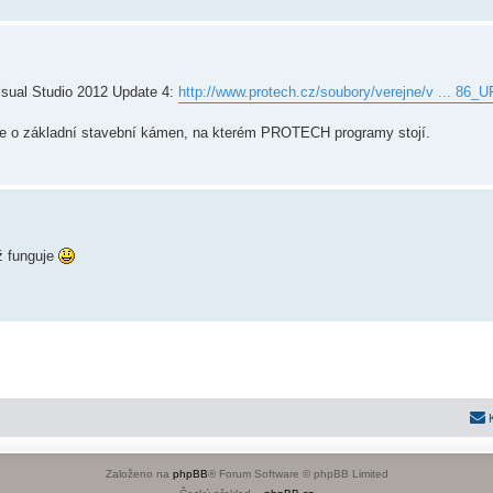
Visual Studio 2012 Update 4:
http://www.protech.cz/soubory/verejne/v ... 86_
Jde o základní stavební kámen, na kterém PROTECH programy stojí.
ž funguje
Založeno na
phpBB
® Forum Software © phpBB Limited