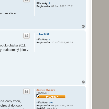
v
r
Příspěvky:
9
a
Registrován:
02 úno 2012, 20:11
u
t
u
arové klíče
ž
i
v
a
t
N
e
a
l
h
e
zohaa3492
o
J
r
Příspěvky:
1
a
Registrován:
26 zář 2014, 07:28
n
u
odulu obálka 2011,
R
y
ý bude stejný jako v
s
a
v
y
N
a
h
Zdenek Rysavy
o
PROTECH
r
u
rtě Zóny zónu,
Příspěvky:
697
pírovat do xxxx.
Registrován:
08 pro 2005, 18:41
Bydliště:
Novy Bor