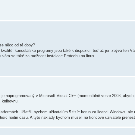
 se něco od té doby?
é kvalitě, kancelářské programy jsou také k dispozici, teď už jen zbývá ten 
ouvám se táké za možnost instalace Protechu na linux.
lík je naprogramovaný v Microsoft Visual C++ (momentálně verze 2008, abych
 knihovnu.
latformách. Ušetřili bychom uživatelům 5 tisíc korun za licenci Windows, ale
 tisíc hodin času. A tyto náklady bychom museli na koncové uživatele přenést