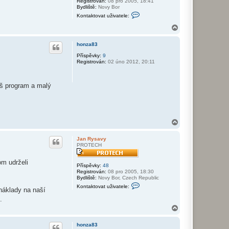
Registrován:
08 pro 2005, 18:41
Bydliště:
Novy Bor
K
Kontaktovat uživatele:
o
n
N
t
a
a
h
k
honza83
o
t
r
Příspěvky:
9
o
Registrován:
02 úno 2012, 20:11
v
u
a
t
u
Váš program a malý
ž
i
v
a
t
e
N
l
a
e
Z
h
Jan Rysavy
d
o
PROTECH
e
r
n
u
e
om udrželi
Příspěvky:
48
k
Registrován:
08 pro 2005, 18:30
R
Bydliště:
Novy Bor, Czech Republic
y
K
s
Kontaktovat uživatele:
 náklady na naší
o
a
n
v
.
t
y
N
a
a
k
t
h
honza83
o
o