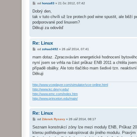
P
od
honza83
»
21 črc 2012, 07:42
ř
í
Dobrý den,
s
tak v tuto chvíli už lze protech pod wine spustit, ale běž
p
ě
podporované pod linuxem?
v
Děkuji za odověď
e
k
Re: Linux
P
od
zohaa3492
»
26 zář 2014, 07:41
ř
í
mam dotaz. Zpracovávám energetické hodnocení bytového 
s
nyní jsem se vrhla na část průkaz ENB 2011 a chtěla jsem
p
ě
případě obálky. Ale toto tlačítko mam šedivé tzn. neaktiv
v
Děkuji
e
k
http://www.vceplayer.com/simulator/vce-online.html
http://www.kc.devry.edu/
http://www.emc.com/index.htm
http://www.princeton.edu/main/
Re: Linux
P
od
Zdenek Rysavy
»
26 zář 2014, 08:17
ř
í
Seznam konstrukcí zóny lze mezi moduly ENB, Průkaz 20
s
kterou potřebujeme nakopírovat do jiného modulu. Pravým 
p