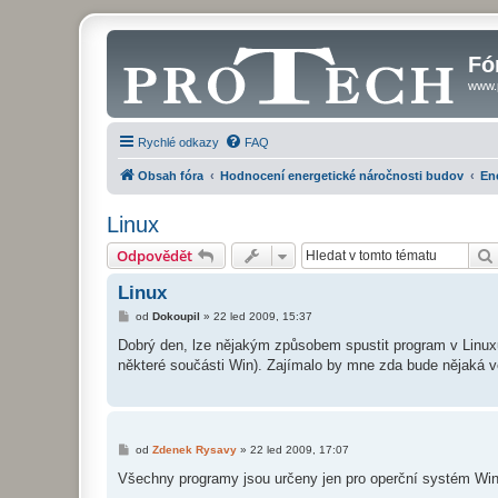
Fó
www.
Rychlé odkazy
FAQ
Obsah fóra
Hodnocení energetické náročnosti budov
En
Linux
Odpovědět
Linux
P
od
Dokoupil
»
22 led 2009, 15:37
ř
í
Dobrý den, lze nějakým způsobem spustit program v Linux
s
některé součásti Win). Zajímalo by mne zda bude nějaká ve
p
ě
v
e
k
P
od
Zdenek Rysavy
»
22 led 2009, 17:07
ř
í
Všechny programy jsou určeny jen pro operční systém Wi
s