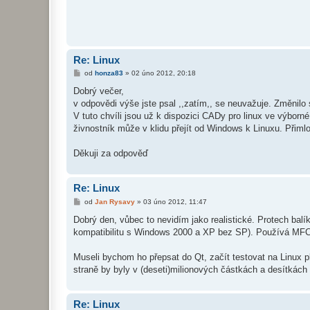
p
ě
v
e
k
Re: Linux
P
od
honza83
»
02 úno 2012, 20:18
ř
í
Dobrý večer,
s
v odpovědi výše jste psal ,,zatím,, se neuvažuje. Změnilo
p
ě
V tuto chvíli jsou už k dispozici CADy pro linux ve výborn
v
živnostník může v klidu přejít od Windows k Linuxu. Přiml
e
k
Děkuji za odpověď
Re: Linux
P
od
Jan Rysavy
»
03 úno 2012, 11:47
ř
í
Dobrý den, vůbec to nevidím jako realistické. Protech ba
s
kompatibilitu s Windows 2000 a XP bez SP). Používá MFC
p
ě
v
Museli bychom ho přepsat do Qt, začít testovat na Linux p
e
k
straně by byly v (deseti)milionových částkách a desítkách
Re: Linux