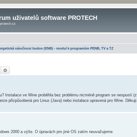
rum uživatelů software PROTECH
protech.cz
ergetická náročnost budov (ENB) - modul k programům PENB, TV a TZ
Hledat
Pokročilé hledání
u? Instalace ve Wine proběhla bez problému nicméně program se nespustí (
rze přizpůsobená pro Linux (Java) nebo instalace upravená pro Wine. Děkuji
ndows 2000 a výše. O úpravách pro jiné OS zatím neuvažujeme.