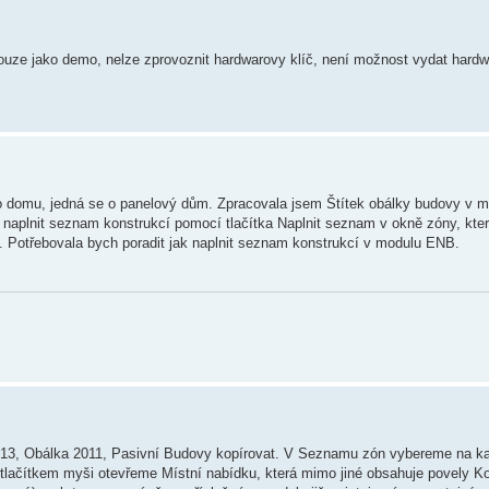
í pouze jako demo, nelze zprovoznit hardwarovy klíč, není možnost vydat hardw
domu, jedná se o panelový dům. Zpracovala jsem Štítek obálky budovy v m
 naplnit seznam konstrukcí pomocí tlačítka Naplnit seznam v okně zóny, kter
ní. Potřebovala bych poradit jak naplnit seznam konstrukcí v modulu ENB.
13, Obálka 2011, Pasivní Budovy kopírovat. V Seznamu zón vybereme na ka
tlačítkem myši otevřeme Místní nabídku, která mimo jiné obsahuje povely Ko