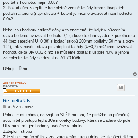
počítat s hodnotou např. 0,08?
2) Pokud dům zateplíme kompletně včetně fasády krom stávajících
podlah na terénu (např škvára + beton) je možno uvažovat např hodnotu
0,04?
Nebo jsou hodnoty striktně dány a to znamená, že když v původním
stavu budeme uvažovat hodnotu 0,1 (a bude to dům vyzděn z porothermu
44 (bez zateplení U=0,38) s izolací stropů 200mm podlahy 50 mm a okny
1,2 ), tak v novém stavu po zateplení fasády (U=0,2) můžeme uvažovat
hodnotu delta Ulv 0,02 čímž se můžeme dostat k úspoře 40% a jenom
zateplením fasády se dostat na A1 70 kWh.
Děkuji J.Říha
Zdenek Rysavy
PROTECH
Re: delta Ulv
P
03 říj 2010, 09:45
ř
í
Pokud je mi známo, netrvají na SFŽP na tom, že přirážka na průměrný
s
součinitel prostupu tepla dUem obálky budovy, která se zadává do pole
p
ě
ULV musí mít jen hodnoty uváděné v tabulce.
v
Zateplení stropu
e
k
Zde si nejsem úplně jistý zda zateplením stropu dojde ke zlepšení dUem.