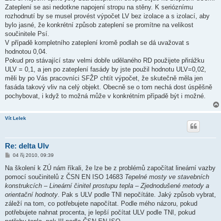
Zateplení se asi nedotkne napojení stropu na stěny. K serióznímu
rozhodnutí by se musel provést výpočet LV bez izolace a s izolací, aby
bylo jasné, že konkrétní způsob zateplení se promítne na velikost
součinitele Psí.
V případě kompletního zateplení kromě podlah se dá uvažovat s
hodnotou 0,04.
Pokud pro stávající stav velmi dobře udělaného RD použijete přirážku
ULV = 0,1, a jen po zateplení fasády by jste použil hodnotu ULV=0,02,
měli by po Vás pracovníci SFŽP chtít výpočet, že skutečně měla jen
fasáda takový vliv na celý objekt. Obecně se o tom nechá dost úspěšně
pochybovat, i když to možná může v konkrétním případě být i možné.
Vít Lelek
Re: delta Ulv
P
04 říj 2010, 09:39
ř
í
Na školení k ZÚ nám říkali, že lze be z problémů započítat lineární vazby
s
pomocí součinitelů z ČSN EN ISO 14683
Tepelné mosty ve stavebních
p
ě
konstrukcích – Lineární činitel prostupu tepla – Zjednodušené metody a
v
orientační hodnoty
. Pak s ULV podle TNI nepočítáte. Jaký způsob vybrat,
e
k
záleží na tom, co potřebujete napočítat. Podle mého názoru, pokud
potřebujete nahnat procenta, je lepší počítat ULV podle TNI, pokud