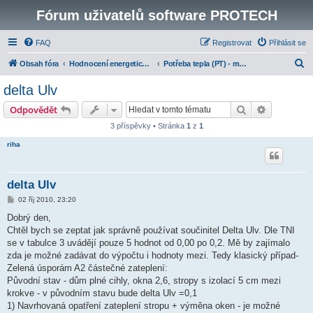
Fórum uživatelů software PROTECH
FAQ
Registrovat
Přihlásit se
H
Obsah fóra
Hodnocení energetické náročnosti budov
Potřeba tepla (PT) - modul k programům PENB a TV
l
delta Ulv
e
Hledat
Pokročilé 
Odpovědět
d
3 příspěvky • Stránka
1
z
1
a
riha
t
delta Ulv
P
02 říj 2010, 23:20
ř
í
Dobrý den,
s
Chtěl bych se zeptat jak správně používat součinitel Delta Ulv. Dle TNI
p
ě
se v tabulce 3 uvádějí pouze 5 hodnot od 0,00 po 0,2. Mě by zajímalo
v
zda je možné zadávat do výpočtu i hodnoty mezi. Tedy klasický případ-
e
k
Zelená úsporám A2 částečné zateplení:
Původní stav - dům plné cihly, okna 2,6, stropy s izolací 5 cm mezi
krokve - v původním stavu bude delta Ulv =0,1
1) Navrhovaná opatření zateplení stropu + výměna oken - je možné