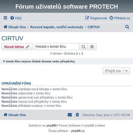
Fórum uživatelů software PROTECH
FAQ
Registrovat
Přihlásit se
H
Obsah fóra
Rozvod kapalin, vnitřní vodovody
CIRTUV
l
CIRTUV
e
Hledat
Pokročilé hledání
Nové téma
d
0 témat • Stránka
1
z
1
a
V tomto fóru nejsou žádná témata nebo příspěvky.
t
Přejít na
OPRÁVNĚNÍ FÓRA
Nemůžete
zakládat nová témata v tomto fóru
Nemůžete
odpovídat v tomto fóru
Nemůžete
upravovat své příspěvky v tomto fóru
Nemůžete
mazat své příspěvky v tomto fóru
Nemůžete
přikládat soubory v tomto fóru
Obsah fóra
Všechny časy jsou v
UTC+02:00
Založeno na
phpBB
® Forum Software © phpBB Limited
Český překlad –
phpBB.cz