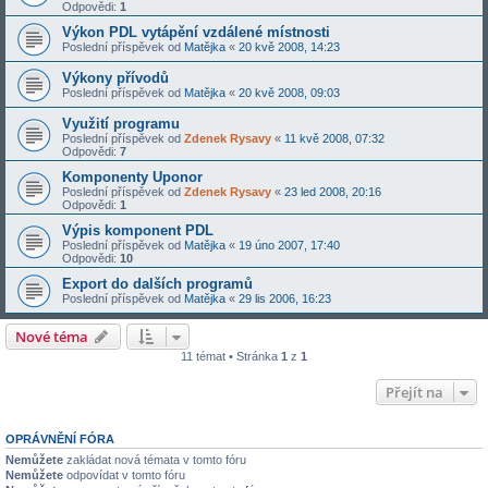
Odpovědi:
1
Výkon PDL vytápění vzdálené místnosti
Poslední příspěvek od
Matějka
«
20 kvě 2008, 14:23
Výkony přívodů
Poslední příspěvek od
Matějka
«
20 kvě 2008, 09:03
Využití programu
Poslední příspěvek od
Zdenek Rysavy
«
11 kvě 2008, 07:32
Odpovědi:
7
Komponenty Uponor
Poslední příspěvek od
Zdenek Rysavy
«
23 led 2008, 20:16
Odpovědi:
1
Výpis komponent PDL
Poslední příspěvek od
Matějka
«
19 úno 2007, 17:40
Odpovědi:
10
Export do dalších programů
Poslední příspěvek od
Matějka
«
29 lis 2006, 16:23
Nové téma
11 témat • Stránka
1
z
1
Přejít na
OPRÁVNĚNÍ FÓRA
Nemůžete
zakládat nová témata v tomto fóru
Nemůžete
odpovídat v tomto fóru