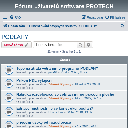
Fórum uživatelů software PROTECH
FAQ
Registrovat
Přihlásit se
H
Obsah fóra
Dimenzování otopných soustav
PODLAHY
l
PODLAHY
e
Hledat
Pokročilé hledání
Nové téma
d
11 témat • Stránka
1
z
1
a
Témata
t
Tepelná ztráta větráním v programu PODLAHY
Poslední příspěvek od
paja01
«
23 dub 2021, 15:49
Příkon PDL vytápění
Poslední příspěvek od
Zdenek Rysavy
«
18 led 2020, 20:38
Odpovědi:
4
Nabídka rozdělovačů se zobrazí mimo pracovní plochu
Poslední příspěvek od
Zdenek Rysavy
«
16 srp 2019, 07:15
Odpovědi:
1
Editace místností - více konstrukcí podlah?
Poslední příspěvek od
Honza Los
«
04 led 2019, 19:39
Odpovědi:
2
přívodní úseky od rozdělovače
Poslední příspěvek od
Zdenek Rysavy
«
27 říj 2011, 20:10