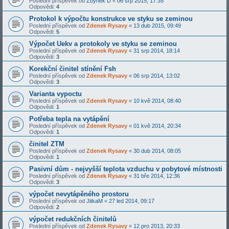
Poslední příspěvek od
Zbyněk D
«
06 srp 2015, 17:35
Odpovědi:
4
Protokol k výpočtu konstrukce ve styku se zeminou
Poslední příspěvek od
Zdenek Rysavy
«
13 dub 2015, 09:49
Odpovědi:
5
Výpočet Uekv a protokoly ve styku se zeminou
Poslední příspěvek od
Zdenek Rysavy
«
31 srp 2014, 18:14
Odpovědi:
3
Korekční činitel stínění Fsh
Poslední příspěvek od
Zdenek Rysavy
«
06 srp 2014, 13:02
Odpovědi:
3
Varianta vypoctu
Poslední příspěvek od
Zdenek Rysavy
«
10 kvě 2014, 08:40
Odpovědi:
1
Potřeba tepla na vytápění
Poslední příspěvek od
Zdenek Rysavy
«
01 kvě 2014, 20:34
Odpovědi:
1
činitel ZTM
Poslední příspěvek od
Zdenek Rysavy
«
30 dub 2014, 08:05
Odpovědi:
1
Pasivní dům - nejvyšší teplota vzduchu v pobytové místnosti
Poslední příspěvek od
Zdenek Rysavy
«
31 bře 2014, 12:36
Odpovědi:
3
výpočet nevytápěného prostoru
Poslední příspěvek od
JitkaM
«
27 led 2014, 09:17
Odpovědi:
2
výpočet redukčních činitelů
Poslední příspěvek od
Zdenek Rysavy
«
12 pro 2013, 20:33