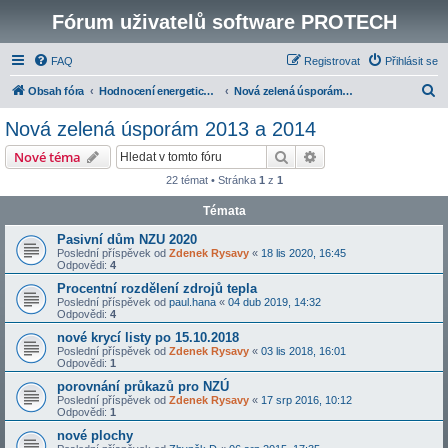
Fórum uživatelů software PROTECH
FAQ
Registrovat
Přihlásit se
H
Obsah fóra
Hodnocení energetické náročnosti budov
Nová zelená úsporám 2013 a 2014
l
Nová zelená úsporám 2013 a 2014
e
Hledat
Pokročilé hledání
Nové téma
d
22 témat • Stránka
1
z
1
a
Témata
t
Pasivní dům NZU 2020
Poslední příspěvek od
Zdenek Rysavy
«
18 lis 2020, 16:45
Odpovědi:
4
Procentní rozdělení zdrojů tepla
Poslední příspěvek od
paul.hana
«
04 dub 2019, 14:32
Odpovědi:
4
nové krycí listy po 15.10.2018
Poslední příspěvek od
Zdenek Rysavy
«
03 lis 2018, 16:01
Odpovědi:
1
porovnání průkazů pro NZÚ
Poslední příspěvek od
Zdenek Rysavy
«
17 srp 2016, 10:12
Odpovědi:
1
nové plochy