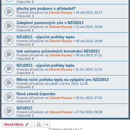
Odpovědi:
1
plochy pro podporu v přístavbě?
Poslední příspěvek od
Zdenek Rysavy
«
19 zář 2013, 10:17
Odpovědi:
1
Zateplení pomocných zón v NZÚ2013
Poslední příspěvek od
Zdenek Rysavy
«
12 srp 2013, 18:04
Odpovědi:
1
NZU2013 - výpočet potřeby tepla
Poslední příspěvek od
Zdenek Rysavy
«
09 srp 2013, 19:48
Odpovědi:
1
tisk seznamu průsvitných konstrukcí NZU2013
Poslední příspěvek od
Zdenek Rysavy
«
09 srp 2013, 07:11
Odpovědi:
4
NZU2013 - výpočet potřeby tepla
Poslední příspěvek od
Zdenek Rysavy
«
31 črc 2013, 21:53
Odpovědi:
1
Měrná roční potřeba tepla na vytápění pro NZÚ2013
Poslední příspěvek od
Lukáš
«
12 črc 2013, 12:20
Odpovědi:
2
Nová zelená úsporám
Poslední příspěvek od
Zdenek Rysavy
«
03 črc 2013, 07:32
Odpovědi:
1
NZU2013
Poslední příspěvek od
Zdenek Rysavy
«
27 čer 2013, 08:28
Odpovědi:
1
Nové téma
22 témat • Stránka
1
z
1