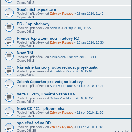
Odpovědi:
2
Součinitel expozice e
Poslední příspěvek od
Zdenek Rysavy
«
26 srp 2010, 11:40
Odpovědi:
1
BD - 1np obchody
Poslední příspěvek od
bohouš
«
24 srp 2010, 08:55
Odpovědi:
2
Přenos tepla zeminou - řadový RD
Poslední příspěvek od
Zdenek Rysavy
«
18 srp 2010, 16:33
Odpovědi:
1
Nové TNI
Poslední příspěvek od
s.brichtova
«
09 srp 2010, 13:14
Odpovědi:
2
Následné kontroly, odpovědnost projektanta
Poslední příspěvek od
Vít Lelek
«
29 črc 2010, 12:01
Odpovědi:
5
Zelená úsporám pro veřejné budovy.
Poslední příspěvek od
Karol Auermuller
«
21 čer 2010, 17:21
delta U, Ztm, lineární vazba ULv
Poslední příspěvek od
SlabakM
«
14 čer 2010, 10:22
Odpovědi:
2
Nové CD 421 - připomínka
Poslední příspěvek od
Zdenek Rysavy
«
11 čer 2010, 11:29
Odpovědi:
1
společná stěna BD
Poslední příspěvek od
Zdenek Rysavy
«
11 čer 2010, 11:18
Odpovědi:
18