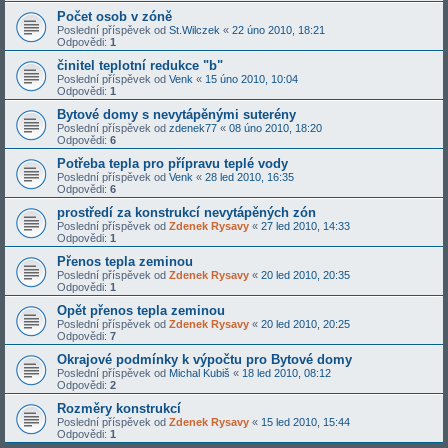
Počet osob v zóně
Poslední příspěvek od
St.Wilczek
«
22 úno 2010, 18:21
Odpovědi:
1
činitel teplotní redukce "b"
Poslední příspěvek od
Venk
«
15 úno 2010, 10:04
Odpovědi:
1
Bytové domy s nevytápěnými suterény
Poslední příspěvek od
zdenek77
«
08 úno 2010, 18:20
Odpovědi:
6
Potřeba tepla pro přípravu teplé vody
Poslední příspěvek od
Venk
«
28 led 2010, 16:35
Odpovědi:
6
prostředí za konstrukcí nevytápěných zón
Poslední příspěvek od
Zdenek Rysavy
«
27 led 2010, 14:33
Odpovědi:
1
Přenos tepla zeminou
Poslední příspěvek od
Zdenek Rysavy
«
20 led 2010, 20:35
Odpovědi:
1
Opět přenos tepla zeminou
Poslední příspěvek od
Zdenek Rysavy
«
20 led 2010, 20:25
Odpovědi:
7
Okrajové podmínky k výpočtu pro Bytové domy
Poslední příspěvek od
Michal Kubiš
«
18 led 2010, 08:12
Odpovědi:
2
Rozměry konstrukcí
Poslední příspěvek od
Zdenek Rysavy
«
15 led 2010, 15:44
Odpovědi:
1