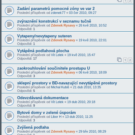
1
2
Zadání parametrů pomocné zóny ve var 2
Poslední příspěvek od
zdenek77
«
03 čer 2010, 09:27
zvýraznění konstrukcí v seznamu tučně
Poslední příspěvek od
Zdenek Rysavy
«
26 kvě 2010, 10:52
Odpovědi:
1
Vytapeny/nevytapeny suteren
Poslední příspěvek od
Zdenek Rysavy
«
19 kvě 2010, 22:01
Odpovědi:
1
Vytápěná podlahová plocha
Poslední příspěvek od
Vít Lelek
«
19 kvě 2010, 15:47
Odpovědi:
17
1
2
zaokrouhlování součinitele prostupu U
Poslední příspěvek od
Zdenek Rysavy
«
06 kvě 2010, 18:09
Odpovědi:
3
sklepní prostory v BD-navazující nevytápěné prostory
Poslední příspěvek od
Michal Kubiš
«
21 dub 2010, 13:35
Odpovědi:
5
Odevzdávaná dokumentace
Poslední příspěvek od
Vít Lelek
«
19 dub 2010, 20:18
Odpovědi:
9
Bytové domy v zelené úsporám
Poslední příspěvek od
Libor H
«
13 dub 2010, 11:25
Odpovědi:
3
Zvýšená podlaha
Poslední příspěvek od
Zdenek Rysavy
«
29 bře 2010, 08:29