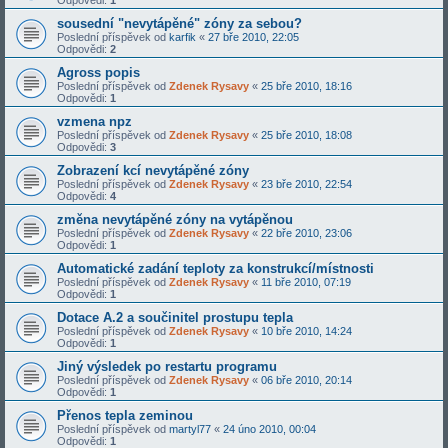
Odpovědi:
1
sousední "nevytápěné" zóny za sebou?
Poslední příspěvek od
karfik
«
27 bře 2010, 22:05
Odpovědi:
2
Agross popis
Poslední příspěvek od
Zdenek Rysavy
«
25 bře 2010, 18:16
Odpovědi:
1
vzmena npz
Poslední příspěvek od
Zdenek Rysavy
«
25 bře 2010, 18:08
Odpovědi:
3
Zobrazení kcí nevytápěné zóny
Poslední příspěvek od
Zdenek Rysavy
«
23 bře 2010, 22:54
Odpovědi:
4
změna nevytápěné zóny na vytápěnou
Poslední příspěvek od
Zdenek Rysavy
«
22 bře 2010, 23:06
Odpovědi:
1
Automatické zadání teploty za konstrukcí/místnosti
Poslední příspěvek od
Zdenek Rysavy
«
11 bře 2010, 07:19
Odpovědi:
1
Dotace A.2 a součinitel prostupu tepla
Poslední příspěvek od
Zdenek Rysavy
«
10 bře 2010, 14:24
Odpovědi:
1
Jiný výsledek po restartu programu
Poslední příspěvek od
Zdenek Rysavy
«
06 bře 2010, 20:14
Odpovědi:
1
Přenos tepla zeminou
Poslední příspěvek od
martyl77
«
24 úno 2010, 00:04
Odpovědi:
1