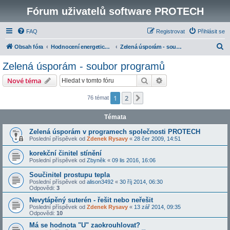
Fórum uživatelů software PROTECH
FAQ
Registrovat
Přihlásit se
H
Obsah fóra
Hodnocení energetické náročnosti budov
Zelená úsporám - soubor programů
l
Zelená úsporám - soubor programů
e
Hledat
Pokročilé hledání
Nové téma
d
a
1
2
Další
76 témat
t
Témata
Zelená úsporám v programech společnosti PROTECH
Poslední příspěvek od
Zdenek Rysavy
«
28 čer 2009, 14:51
korekční činitel stínění
Poslední příspěvek od
Zbyněk
«
09 lis 2016, 16:06
Součinitel prostupu tepla
Poslední příspěvek od
alison3492
«
30 říj 2014, 06:30
Odpovědi:
3
Nevytápěný suterén - řešit nebo neřešit
Poslední příspěvek od
Zdenek Rysavy
«
13 zář 2014, 09:35
Odpovědi:
10
Má se hodnota "U" zaokrouhlovat?