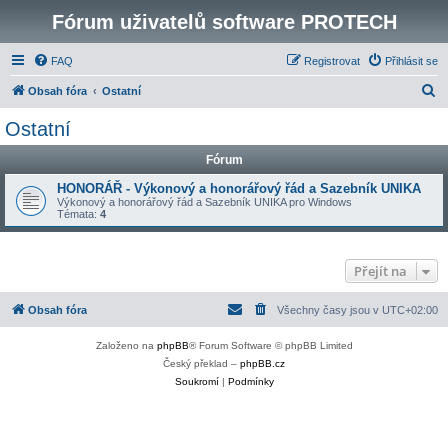
Fórum uživatelů software PROTECH
FAQ
Registrovat
Přihlásit se
H
Obsah fóra
Ostatní
l
Ostatní
e
Fórum
d
a
HONORÁŘ - Výkonový a honorářový řád a Sazebník UNIKA
Výkonový a honorářový řád a Sazebník UNIKA pro Windows
t
Témata:
4
Přejít na
Obsah fóra
Všechny časy jsou v
UTC+02:00
Založeno na
phpBB
® Forum Software © phpBB Limited
Český překlad –
phpBB.cz
Soukromí
|
Podmínky