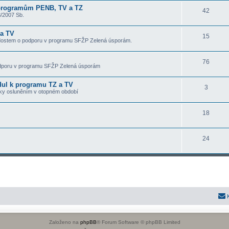
 programům PENB, TV a TZ
T
42
m
t
8/2007 Sb.
é
a
a
 a TV
T
15
m
t
ádostem o podporu v programu SFŽP Zelená úsporám.
é
a
a
T
76
m
t
podporu v programu SFŽP Zelená úsporám
é
a
a
odul k programu TZ a TV
T
3
m
t
zisky osluněním v otopném období
é
a
a
T
18
m
t
é
a
a
T
24
m
t
é
a
a
m
t
a
a
t
a
Založeno na
phpBB
® Forum Software © phpBB Limited