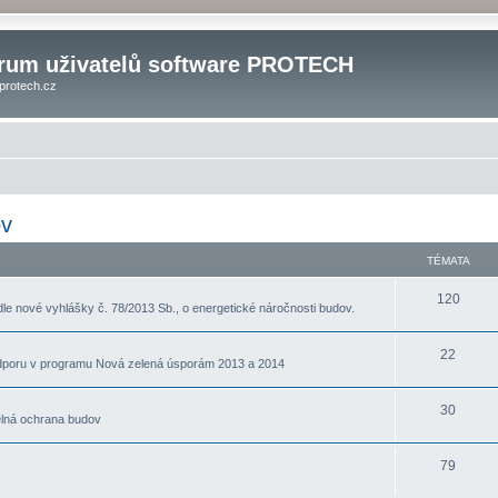
rum uživatelů software PROTECH
protech.cz
ov
TÉMATA
T
120
e nové vyhlášky č. 78/2013 Sb., o energetické náročnosti budov.
é
T
22
m
odporu v programu Nová zelená úsporám 2013 a 2014
é
a
T
30
m
t
elná ochrana budov
é
a
a
T
79
m
t
é
a
a