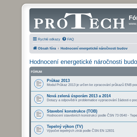
Fó
www.
Rychlé odkazy
FAQ
Obsah fóra
Hodnocení energetické náročnosti budov
Hodnocení energetické náročnosti bud
FÓRUM
Průkaz 2013
Modul Průkaz 2013 je určen ke zpracování průkazů ENB podl
Nová zelená úsporám 2013 a 2014
Dotazy a odpovědi k problematice vypracování žádosti o p
Stavební konstrukce (TOB)
Hodnocení stavebních konstrukcí podle ČSN 73 0540 - Tep
Tepelný výkon (TV)
Výpočet tepelných ztrát podle ČSN EN 12831