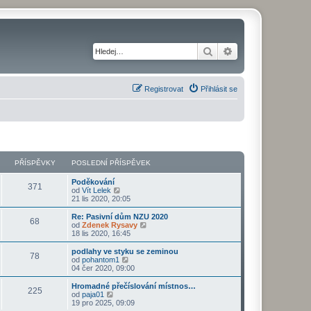
Hledat
Pokročilé hledání
Registrovat
Přihlásit se
PŘÍSPĚVKY
POSLEDNÍ PŘÍSPĚVEK
P
Poděkování
P
371
o
Z
od
Vít Lelek
s
o
21 lis 2020, 20:05
ř
l
b
e
r
P
Re: Pasivní dům NZU 2020
P
68
í
d
a
o
Z
od
Zdenek Rysavy
n
z
s
o
18 lis 2020, 16:45
ř
s
í
i
l
b
p
t
e
r
P
podlahy ve styku se zeminou
P
78
í
ř
p
p
d
a
o
Z
od
pohantom1
í
o
n
z
s
o
04 čer 2020, 09:00
ř
s
s
s
í
i
ě
l
b
p
l
p
t
e
r
P
Hromadné přečíslování místnos…
P
ě
e
225
í
ř
p
p
d
a
v
o
Z
od
paja01
v
d
í
o
n
z
s
o
19 pro 2025, 09:09
e
n
ř
s
s
s
í
i
ě
l
b