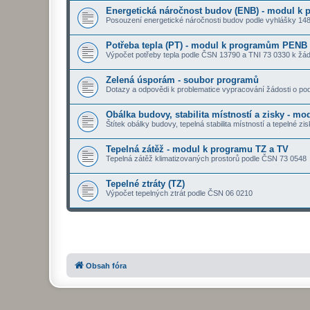
Energetická náročnost budov (ENB) - modul k
Posouzení energetické náročnosti budov podle vyhlášky 14
Potřeba tepla (PT) - modul k programům PENB
Výpočet potřeby tepla podle ČSN 13790 a TNI 73 0330 k ž
Zelená úsporám - soubor programů
Dotazy a odpovědi k problematice vypracování žádosti o 
Obálka budovy, stabilita místností a zisky - m
Štítek obálky budovy, tepelná stabilita místností a tepelné 
Tepelná zátěž - modul k programu TZ a TV
Tepelná zátěž klimatizovaných prostorů podle ČSN 73 0548
Tepelné ztráty (TZ)
Výpočet tepelných ztrát podle ČSN 06 0210
Obsah fóra