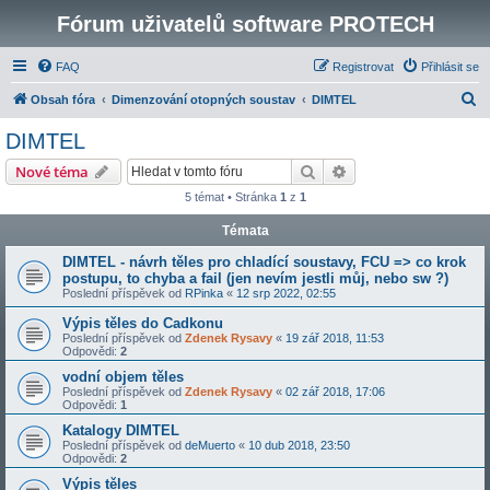
Fórum uživatelů software PROTECH
FAQ
Registrovat
Přihlásit se
H
Obsah fóra
Dimenzování otopných soustav
DIMTEL
l
DIMTEL
e
Hledat
Pokročilé hledání
Nové téma
d
5 témat • Stránka
1
z
1
a
Témata
t
DIMTEL - návrh těles pro chladící soustavy, FCU => co krok
postupu, to chyba a fail (jen nevím jestli můj, nebo sw ?)
Poslední příspěvek od
RPinka
«
12 srp 2022, 02:55
Výpis těles do Cadkonu
Poslední příspěvek od
Zdenek Rysavy
«
19 zář 2018, 11:53
Odpovědi:
2
vodní objem těles
Poslední příspěvek od
Zdenek Rysavy
«
02 zář 2018, 17:06
Odpovědi:
1
Katalogy DIMTEL
Poslední příspěvek od
deMuerto
«
10 dub 2018, 23:50
Odpovědi:
2
Výpis těles