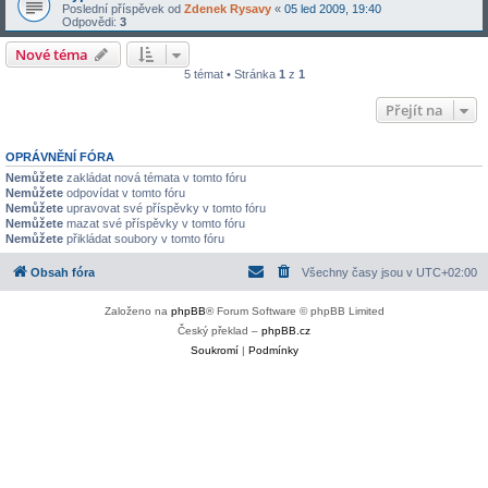
Poslední příspěvek od
Zdenek Rysavy
«
05 led 2009, 19:40
Odpovědi:
3
Nové téma
5 témat • Stránka
1
z
1
Přejít na
OPRÁVNĚNÍ FÓRA
Nemůžete
zakládat nová témata v tomto fóru
Nemůžete
odpovídat v tomto fóru
Nemůžete
upravovat své příspěvky v tomto fóru
Nemůžete
mazat své příspěvky v tomto fóru
Nemůžete
přikládat soubory v tomto fóru
Obsah fóra
Všechny časy jsou v
UTC+02:00
Založeno na
phpBB
® Forum Software © phpBB Limited
Český překlad –
phpBB.cz
Soukromí
|
Podmínky