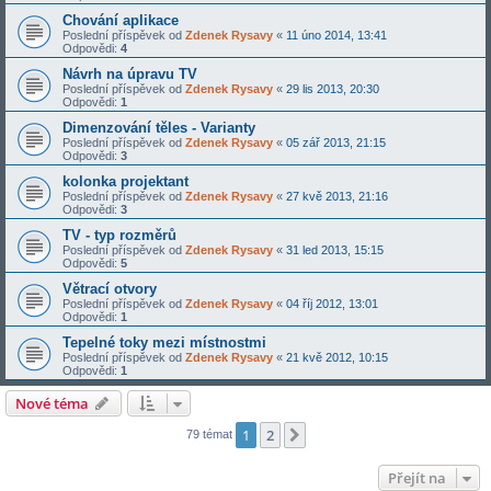
Chování aplikace
Poslední příspěvek od
Zdenek Rysavy
«
11 úno 2014, 13:41
Odpovědi:
4
Návrh na úpravu TV
Poslední příspěvek od
Zdenek Rysavy
«
29 lis 2013, 20:30
Odpovědi:
1
Dimenzování těles - Varianty
Poslední příspěvek od
Zdenek Rysavy
«
05 zář 2013, 21:15
Odpovědi:
3
kolonka projektant
Poslední příspěvek od
Zdenek Rysavy
«
27 kvě 2013, 21:16
Odpovědi:
3
TV - typ rozměrů
Poslední příspěvek od
Zdenek Rysavy
«
31 led 2013, 15:15
Odpovědi:
5
Větrací otvory
Poslední příspěvek od
Zdenek Rysavy
«
04 říj 2012, 13:01
Odpovědi:
1
Tepelné toky mezi místnostmi
Poslední příspěvek od
Zdenek Rysavy
«
21 kvě 2012, 10:15
Odpovědi:
1
Nové téma
1
2
Další
79 témat
Přejít na