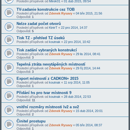
Poslední příspěvek od
Mirek01
«
01 dub 2015, 09:54
TV-zadanie konstrukcie cez TOB
Poslední příspěvek od
Zdenek Rysavy
«
04 bře 2015, 21:56
Odpovědi:
1
Nelze zadat počet otvorů
Poslední příspěvek od
KintrT
«
22 pro 2014, 14:37
Odpovědi:
5
Tisk TZ - přehled TZ úseků
Poslední příspěvek od
koutnak
«
22 pro 2014, 10:42
Tisk zadání vybraných konstrukcí
Poslední příspěvek od
Zdenek Rysavy
«
29 lis 2014, 08:41
Odpovědi:
3
Tepelná ztráta nevytápěných místností
Poslední příspěvek od
Zdenek Rysavy
«
29 říj 2014, 14:44
Odpovědi:
3
Export místností z CADKON+ 2015
Poslední příspěvek od
koutnak
«
11 srp 2014, 11:05
Odpovědi:
1
Přidání hs pro tvar místnosti 9
Poslední příspěvek od
koutnak
«
28 dub 2014, 22:53
Odpovědi:
11
vnitřní rozměry místnosti lv2 a sv2
Poslední příspěvek od
Zdenek Rysavy
«
15 dub 2014, 20:01
Odpovědi:
2
Činitel prostupu
Poslední příspěvek od
Zdenek Rysavy
«
05 bře 2014, 08:37
Odpovědi:
1