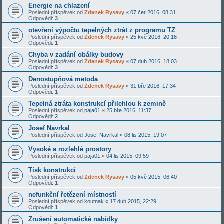
Energie na chlazení
Poslední příspěvek od
Zdenek Rysavy
«
07 čer 2016, 08:31
Odpovědi:
3
otevření výpočtu tepelných ztrát z programu TZ
Poslední příspěvek od
Zdenek Rysavy
«
25 kvě 2016, 20:16
Odpovědi:
1
Chyba v zadání obálky budovy
Poslední příspěvek od
Zdenek Rysavy
«
07 dub 2016, 18:03
Odpovědi:
3
Denostupňová metoda
Poslední příspěvek od
Zdenek Rysavy
«
31 bře 2016, 17:34
Odpovědi:
1
Tepelná ztráta konstrukcí přilehlou k zemině
Poslední příspěvek od
paja01
«
25 bře 2016, 11:37
Odpovědi:
2
Josef Navrkal
Poslední příspěvek od
Josef Navrkal
«
08 lis 2015, 19:07
Vysoké a rozlehlé prostory
Poslední příspěvek od
paja01
«
04 lis 2015, 09:59
Tisk konstrukcí
Poslední příspěvek od
Zdenek Rysavy
«
05 kvě 2015, 06:40
Odpovědi:
1
nefunkční řetězení místností
Poslední příspěvek od
koutnak
«
17 dub 2015, 22:29
Odpovědi:
1
Zrušení automatické nabídky