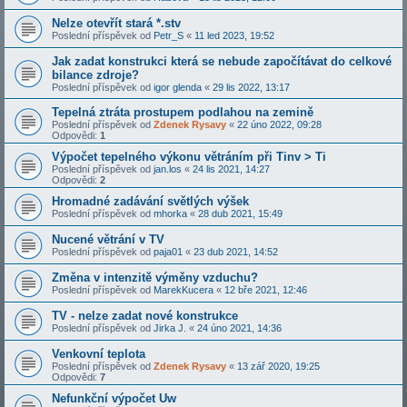
Nelze otevřít stará *.stv
Poslední příspěvek od
Petr_S
«
11 led 2023, 19:52
Jak zadat konstrukci která se nebude započítávat do celkové
bilance zdroje?
Poslední příspěvek od
igor glenda
«
29 lis 2022, 13:17
Tepelná ztráta prostupem podlahou na zemině
Poslední příspěvek od
Zdenek Rysavy
«
22 úno 2022, 09:28
Odpovědi:
1
Výpočet tepelného výkonu větráním při Tinv > Ti
Poslední příspěvek od
jan.los
«
24 lis 2021, 14:27
Odpovědi:
2
Hromadné zadávání světlých výšek
Poslední příspěvek od
mhorka
«
28 dub 2021, 15:49
Nucené větrání v TV
Poslední příspěvek od
paja01
«
23 dub 2021, 14:52
Změna v intenzitě výměny vzduchu?
Poslední příspěvek od
MarekKucera
«
12 bře 2021, 12:46
TV - nelze zadat nové konstrukce
Poslední příspěvek od
Jirka J.
«
24 úno 2021, 14:36
Venkovní teplota
Poslední příspěvek od
Zdenek Rysavy
«
13 zář 2020, 19:25
Odpovědi:
7
Nefunkční výpočet Uw