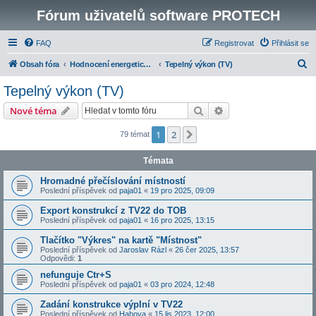
Fórum uživatelů software PROTECH
FAQ
Registrovat
Přihlásit se
H
Obsah fóra
Hodnocení energetické náročnosti budov
Tepelný výkon (TV)
l
Tepelný výkon (TV)
e
Hledat
Pokročilé hledání
Nové téma
d
a
1
2
Další
79 témat
t
Témata
Hromadné přečíslování místností
Poslední příspěvek od
paja01
«
19 pro 2025, 09:09
Export konstrukcí z TV22 do TOB
Poslední příspěvek od
paja01
«
16 pro 2025, 13:15
Tlačítko "Výkres" na kartě "Místnost"
Poslední příspěvek od
Jaroslav Rázl
«
26 čer 2025, 13:57
Odpovědi:
1
nefunguje Ctr+S
Poslední příspěvek od
paja01
«
03 pro 2024, 12:48
Zadání konstrukce výplní v TV22
Poslední příspěvek od
Habova
«
15 lis 2023, 12:00