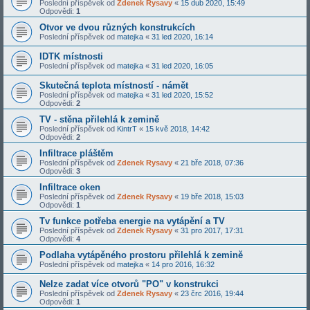
Poslední příspěvek od
Zdenek Rysavy
«
15 dub 2020, 15:49
Odpovědi:
1
Otvor ve dvou různých konstrukcích
Poslední příspěvek od
matejka
«
31 led 2020, 16:14
IDTK místnosti
Poslední příspěvek od
matejka
«
31 led 2020, 16:05
Skutečná teplota místností - námět
Poslední příspěvek od
matejka
«
31 led 2020, 15:52
Odpovědi:
2
TV - stěna přilehlá k zemině
Poslední příspěvek od
KintrT
«
15 kvě 2018, 14:42
Odpovědi:
2
Infiltrace pláštěm
Poslední příspěvek od
Zdenek Rysavy
«
21 bře 2018, 07:36
Odpovědi:
3
Infiltrace oken
Poslední příspěvek od
Zdenek Rysavy
«
19 bře 2018, 15:03
Odpovědi:
1
Tv funkce potřeba energie na vytápění a TV
Poslední příspěvek od
Zdenek Rysavy
«
31 pro 2017, 17:31
Odpovědi:
4
Podlaha vytápěného prostoru přilehlá k zemině
Poslední příspěvek od
matejka
«
14 pro 2016, 16:32
Nelze zadat více otvorů "PO" v konstrukci
Poslední příspěvek od
Zdenek Rysavy
«
23 črc 2016, 19:44
Odpovědi:
1