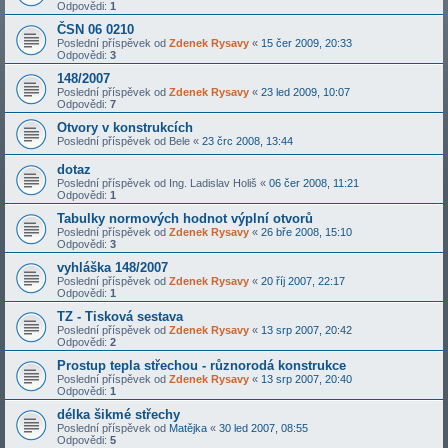
Odpovědi:
1
ČSN 06 0210
Poslední příspěvek od
Zdenek Rysavy
«
15 čer 2009, 20:33
Odpovědi:
3
148/2007
Poslední příspěvek od
Zdenek Rysavy
«
23 led 2009, 10:07
Odpovědi:
7
Otvory v konstrukcích
Poslední příspěvek od
Bele
«
23 črc 2008, 13:44
dotaz
Poslední příspěvek od
Ing. Ladislav Holiš
«
06 čer 2008, 11:21
Odpovědi:
1
Tabulky normových hodnot výplní otvorů
Poslední příspěvek od
Zdenek Rysavy
«
26 bře 2008, 15:10
Odpovědi:
3
vyhláška 148/2007
Poslední příspěvek od
Zdenek Rysavy
«
20 říj 2007, 22:17
Odpovědi:
1
TZ - Tisková sestava
Poslední příspěvek od
Zdenek Rysavy
«
13 srp 2007, 20:42
Odpovědi:
2
Prostup tepla střechou - různorodá konstrukce
Poslední příspěvek od
Zdenek Rysavy
«
13 srp 2007, 20:40
Odpovědi:
1
délka šikmé střechy
Poslední příspěvek od
Matějka
«
30 led 2007, 08:55
Odpovědi:
5