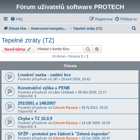
Fórum uživatelů software PROTECH
FAQ
Registrovat
Přihlásit se
H
Obsah fóra
Hodnocení energetické náročnosti budov
Tepelné ztráty (TZ)
l
Tepelné ztráty (TZ)
e
Hledat
Pokročilé hledání
Nové téma
d
24 témat • Stránka
1
z
1
a
Témata
t
Lineární vazba - zadání kce
Poslední příspěvek od
Jiří
«
20 kvě 2024, 10:42
Konstrukční výška u PENB
Poslední příspěvek od
Libor Urbánek
«
05 bře 2018, 12:17
Odpovědi:
1
291/2001 a 148/2007
Poslední příspěvek od
Zdenek Rysavy
«
26 říj 2013, 19:20
Odpovědi:
4
Chyba v TZ 10,0,9
Poslední příspěvek od
Zdenek Rysavy
«
14 zář 2009, 16:24
Odpovědi:
1
SFŽP - protokol pro žádost k "Zelená úsporám"
Poslední příspěvek od
Zdenek Rysavy
«
15 čer 2009, 20:47