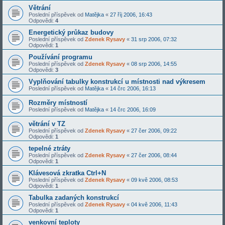
Větrání
Poslední příspěvek od
Matějka
«
27 říj 2006, 16:43
Odpovědi:
4
Energetický průkaz budovy
Poslední příspěvek od
Zdenek Rysavy
«
31 srp 2006, 07:32
Odpovědi:
1
Používání programu
Poslední příspěvek od
Zdenek Rysavy
«
08 srp 2006, 14:55
Odpovědi:
3
Vyplňování tabulky konstrukcí u místnosti nad výkresem
Poslední příspěvek od
Matějka
«
14 črc 2006, 16:13
Rozměry místností
Poslední příspěvek od
Matějka
«
14 črc 2006, 16:09
větrání v TZ
Poslední příspěvek od
Zdenek Rysavy
«
27 čer 2006, 09:22
Odpovědi:
1
tepelné ztráty
Poslední příspěvek od
Zdenek Rysavy
«
27 čer 2006, 08:44
Odpovědi:
1
Klávesová zkratka Ctrl+N
Poslední příspěvek od
Zdenek Rysavy
«
09 kvě 2006, 08:53
Odpovědi:
1
Tabulka zadaných konstrukcí
Poslední příspěvek od
Zdenek Rysavy
«
04 kvě 2006, 11:43
Odpovědi:
1
venkovní teploty