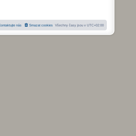
e
v
e
n
k
í
Kontaktujte nás
Smazat cookies
Všechny časy jsou v
UTC+02:00