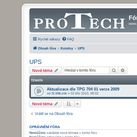
Fó
www.
Rychlé odkazy
FAQ
Obsah fóra
Kotelny
UPS
UPS
Hledat
Pokroč
Nové téma
TÉMATA
Aktualizace dle TPG 704 01 verze 2009
od
St.Wilczek
»
02 bře 2010, 08:02
Nové téma
Vrátit se na Obsah fóra
OPRÁVNĚNÍ FÓRA
Nemůžete
zakládat nová témata v tomto fóru
Nemůžete
odpovídat v tomto fóru