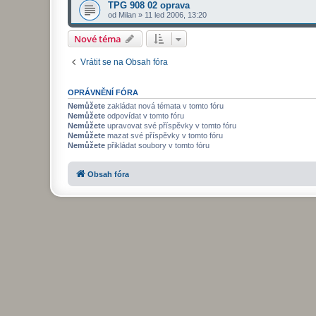
TPG 908 02 oprava
od
Milan
»
11 led 2006, 13:20
Nové téma
Vrátit se na Obsah fóra
OPRÁVNĚNÍ FÓRA
Nemůžete
zakládat nová témata v tomto fóru
Nemůžete
odpovídat v tomto fóru
Nemůžete
upravovat své příspěvky v tomto fóru
Nemůžete
mazat své příspěvky v tomto fóru
Nemůžete
přikládat soubory v tomto fóru
Obsah fóra