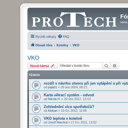
Fó
www.
Rychlé odkazy
FAQ
Obsah fóra
Kotelny
VKO
VKO
Hledat
Pokroč
Nové téma
TÉMATA
rozdíl v návrhu otvoru při jen vytápění a při v
od
paja01
»
29 úno 2024, 06:12
Karta větrací systém - odvod
od
Nikola H.
»
20 úno 2017, 13:13
Zohlednění více spotřebičů?
od
Klokan
»
10 črc 2012, 11:09
VKO teplota v kotelně
od
Josef Navrkal
»
17 črc 2011, 13:52