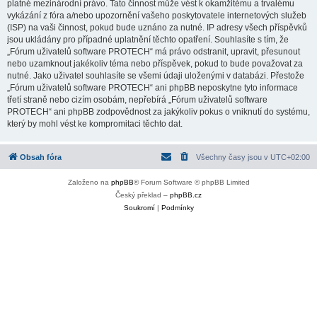
platné mezinárodní právo. Tato činnost může vést k okamžitému a trvalému
vykázání z fóra a/nebo upozornění vašeho poskytovatele internetových služeb
(ISP) na vaši činnost, pokud bude uznáno za nutné. IP adresy všech příspěvků
jsou ukládány pro případné uplatnění těchto opatření. Souhlasíte s tím, že
„Fórum uživatelů software PROTECH“ má právo odstranit, upravit, přesunout
nebo uzamknout jakékoliv téma nebo příspěvek, pokud to bude považovat za
nutné. Jako uživatel souhlasíte se všemi údaji uloženými v databázi. Přestože
„Fórum uživatelů software PROTECH“ ani phpBB neposkytne tyto informace
třetí straně nebo cizím osobám, nepřebírá „Fórum uživatelů software
PROTECH“ ani phpBB zodpovědnost za jakýkoliv pokus o vniknutí do systému,
který by mohl vést ke kompromitaci těchto dat.
Obsah fóra
Všechny časy jsou v
UTC+02:00
Založeno na
phpBB
® Forum Software © phpBB Limited
Český překlad –
phpBB.cz
Soukromí
|
Podmínky