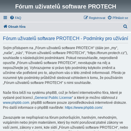
Fórum uživatelů software PROTECH
FAQ
Registrovat
Přihlásit se
H
Obsah fóra
l
Fórum uživatelů software PROTECH - Podmínky pro užívání
e
d
Svým přístupem na „Fórum uživatelů software PROTECH“ (dále jen „my“,
„naše“, „nás“, “Fórum uživatelů software PROTECH”, “https://forum.protech.cz”),
a
souhlasíte s následujícími podmínkami. Pokud nesouhlasíte, neprodleně
t
opusťte „Fórum uživatelů software PROTECH“, nevstupujte na něj a
nepoužívejte jej. Vyhrazujeme si právo tyto podmínky kdykoliv změnit a
učiníme vše potřebné pro to, abychom vás o této změně informovali. Přesto je
rozumné tyto podmínky průběžně sledovat vzhledem k tomu, že používáním
„Fórum uživatelů software PROTECH“ s nimi souhlasíte.
Naše fóra běží na systému phpBB, což je řešení internetového fóra, které je
vydané pod licencí „
General Public License
“ a které je možno stáhnout z
www.phpbb.com
. phpBB software pouze zprostředkovává internetové diskuze.
Pro další informace o phpBB navštivte:
https://www.phpbb.com/
.
Zavazujete se nepřispívat na fórum pohoršujícím, hanlivým, nevhodným,
vulgárním nebo jiným materiálem, který by mohl porušovat platné zákony ve
vaší zemi, zákony v zemi, kde sídlí „Fórum uživatelů software PROTECH“, nebo