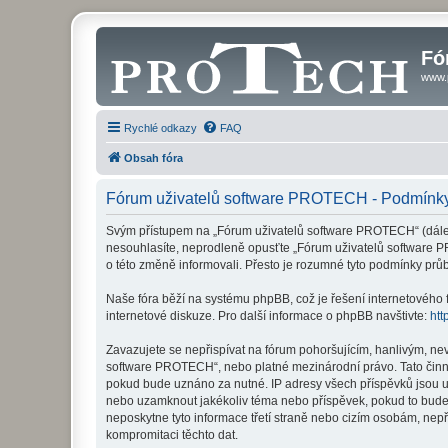
Fó
www.
Rychlé odkazy
FAQ
Obsah fóra
Fórum uživatelů software PROTECH - Podmínky
Svým přístupem na „Fórum uživatelů software PROTECH“ (dále je
nesouhlasíte, neprodleně opusťte „Fórum uživatelů software P
o této změně informovali. Přesto je rozumné tyto podmínky pr
Naše fóra běží na systému phpBB, což je řešení internetového fó
internetové diskuze. Pro další informace o phpBB navštivte:
htt
Zavazujete se nepřispívat na fórum pohoršujícím, hanlivým, ne
software PROTECH“, nebo platné mezinárodní právo. Tato činno
pokud bude uznáno za nutné. IP adresy všech příspěvků jsou uk
nebo uzamknout jakékoliv téma nebo příspěvek, pokud to bude 
neposkytne tyto informace třetí straně nebo cizím osobám, ne
kompromitaci těchto dat.