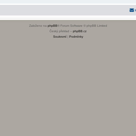
Založeno na
phpBB
® Forum Software © phpBB Limited
Český překlad –
phpBB.cz
Soukromí
|
Podmínky