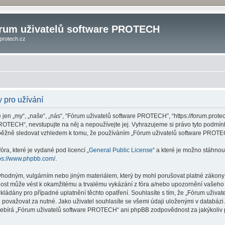
rum uživatelů software PROTECH
protech.cz
 pro užívání
n „my“, „naše“, „nás“, “Fórum uživatelů software PROTECH”, “https://forum.protec
ROTECH“, nevstupujte na něj a nepoužívejte jej. Vyhrazujeme si právo tyto podmín
ůběžně sledovat vzhledem k tomu, že používáním „Fórum uživatelů software PROTEC
ra, které je vydané pod licencí „
General Public License
“ a které je možno stáhnou
ps://www.phpbb.com/
.
vhodným, vulgárním nebo jiným materiálem, který by mohl porušovat platné zákony v
st může vést k okamžitému a trvalému vykázání z fóra a/nebo upozornění vašeho po
ládány pro případné uplatnění těchto opatření. Souhlasíte s tím, že „Fórum uživa
považovat za nutné. Jako uživatel souhlasíte se všemi údaji uloženými v databá
přebírá „Fórum uživatelů software PROTECH“ ani phpBB zodpovědnost za jakýkoliv p