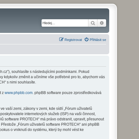
Hledat
Pokročilé hledání
Registrovat
Přihlásit se
h.cz”), souhlasíte s následujícími podmínkami. Pokud
ky kdykoliv změnit a učiníme vše potřebné pro to, abychom vás
H“ s nimi souhlasíte.
t z
www.phpbb.com
. phpBB software pouze zprostředkovává
e vaší zemi, zákony v zemi, kde sídlí „Fórum uživatelů
skytovatele internetových služeb (ISP) na vaši činnost,
telů software PROTECH“ má právo odstranit, upravit, přesunout
zi. Přestože „Fórum uživatelů software PROTECH“ ani phpBB
okus o vniknutí do systému, který by mohl vést ke