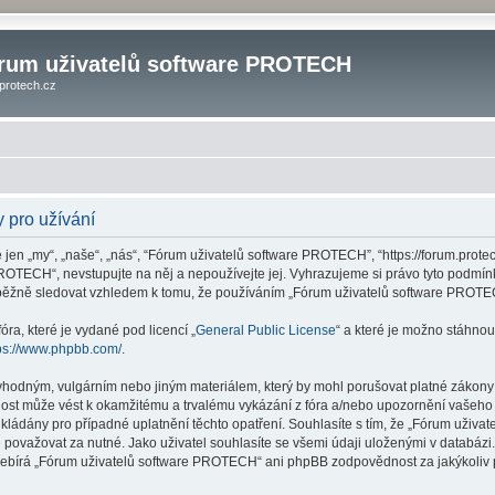
rum uživatelů software PROTECH
protech.cz
 pro užívání
n „my“, „naše“, „nás“, “Fórum uživatelů software PROTECH”, “https://forum.protec
ROTECH“, nevstupujte na něj a nepoužívejte jej. Vyhrazujeme si právo tyto podmín
ůběžně sledovat vzhledem k tomu, že používáním „Fórum uživatelů software PROTEC
ra, které je vydané pod licencí „
General Public License
“ a které je možno stáhnou
ps://www.phpbb.com/
.
vhodným, vulgárním nebo jiným materiálem, který by mohl porušovat platné zákony v
st může vést k okamžitému a trvalému vykázání z fóra a/nebo upozornění vašeho po
ládány pro případné uplatnění těchto opatření. Souhlasíte s tím, že „Fórum uživa
považovat za nutné. Jako uživatel souhlasíte se všemi údaji uloženými v databá
přebírá „Fórum uživatelů software PROTECH“ ani phpBB zodpovědnost za jakýkoliv p