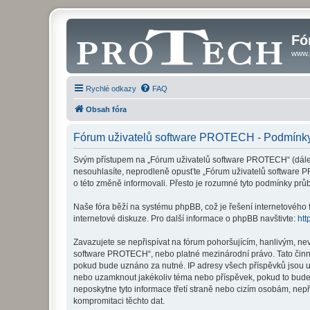
Fó
www.
Rychlé odkazy
FAQ
Obsah fóra
Fórum uživatelů software PROTECH - Podmínky
Svým přístupem na „Fórum uživatelů software PROTECH“ (dále je
nesouhlasíte, neprodleně opusťte „Fórum uživatelů software P
o této změně informovali. Přesto je rozumné tyto podmínky pr
Naše fóra běží na systému phpBB, což je řešení internetového fó
internetové diskuze. Pro další informace o phpBB navštivte:
htt
Zavazujete se nepřispívat na fórum pohoršujícím, hanlivým, ne
software PROTECH“, nebo platné mezinárodní právo. Tato činno
pokud bude uznáno za nutné. IP adresy všech příspěvků jsou uk
nebo uzamknout jakékoliv téma nebo příspěvek, pokud to bude 
neposkytne tyto informace třetí straně nebo cizím osobám, ne
kompromitaci těchto dat.