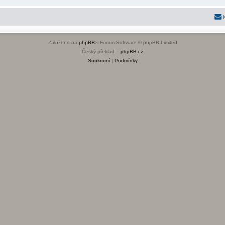
Založeno na
phpBB
® Forum Software © phpBB Limited
Český překlad –
phpBB.cz
Soukromí
|
Podmínky