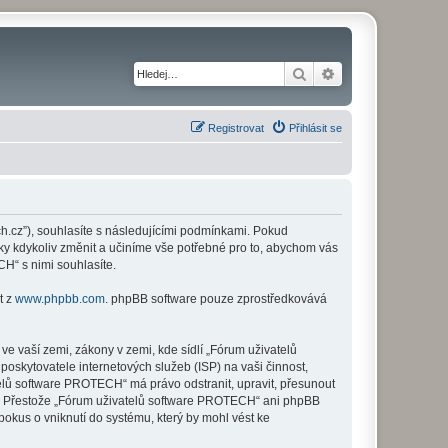
Hledat
Pokročilé hledání
Registrovat
Přihlásit se
h.cz”), souhlasíte s následujícími podmínkami. Pokud
ky kdykoliv změnit a učiníme vše potřebné pro to, abychom vás
H“ s nimi souhlasíte.
t z
www.phpbb.com
. phpBB software pouze zprostředkovává
e vaší zemi, zákony v zemi, kde sídlí „Fórum uživatelů
skytovatele internetových služeb (ISP) na vaši činnost,
telů software PROTECH“ má právo odstranit, upravit, přesunout
zi. Přestože „Fórum uživatelů software PROTECH“ ani phpBB
okus o vniknutí do systému, který by mohl vést ke