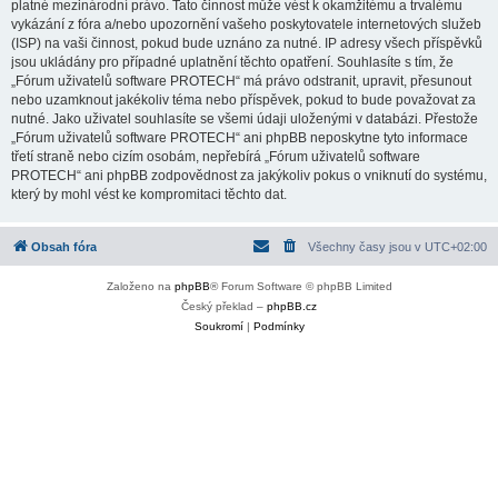
platné mezinárodní právo. Tato činnost může vést k okamžitému a trvalému
vykázání z fóra a/nebo upozornění vašeho poskytovatele internetových služeb
(ISP) na vaši činnost, pokud bude uznáno za nutné. IP adresy všech příspěvků
jsou ukládány pro případné uplatnění těchto opatření. Souhlasíte s tím, že
„Fórum uživatelů software PROTECH“ má právo odstranit, upravit, přesunout
nebo uzamknout jakékoliv téma nebo příspěvek, pokud to bude považovat za
nutné. Jako uživatel souhlasíte se všemi údaji uloženými v databázi. Přestože
„Fórum uživatelů software PROTECH“ ani phpBB neposkytne tyto informace
třetí straně nebo cizím osobám, nepřebírá „Fórum uživatelů software
PROTECH“ ani phpBB zodpovědnost za jakýkoliv pokus o vniknutí do systému,
který by mohl vést ke kompromitaci těchto dat.
Obsah fóra
Všechny časy jsou v
UTC+02:00
Založeno na
phpBB
® Forum Software © phpBB Limited
Český překlad –
phpBB.cz
Soukromí
|
Podmínky