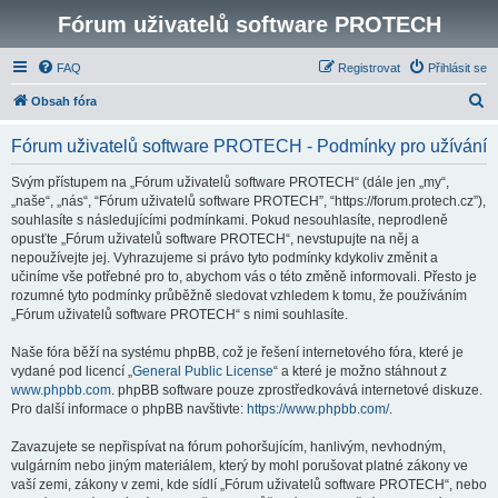
Fórum uživatelů software PROTECH
FAQ
Registrovat
Přihlásit se
H
Obsah fóra
l
Fórum uživatelů software PROTECH - Podmínky pro užívání
e
d
Svým přístupem na „Fórum uživatelů software PROTECH“ (dále jen „my“,
„naše“, „nás“, “Fórum uživatelů software PROTECH”, “https://forum.protech.cz”),
a
souhlasíte s následujícími podmínkami. Pokud nesouhlasíte, neprodleně
t
opusťte „Fórum uživatelů software PROTECH“, nevstupujte na něj a
nepoužívejte jej. Vyhrazujeme si právo tyto podmínky kdykoliv změnit a
učiníme vše potřebné pro to, abychom vás o této změně informovali. Přesto je
rozumné tyto podmínky průběžně sledovat vzhledem k tomu, že používáním
„Fórum uživatelů software PROTECH“ s nimi souhlasíte.
Naše fóra běží na systému phpBB, což je řešení internetového fóra, které je
vydané pod licencí „
General Public License
“ a které je možno stáhnout z
www.phpbb.com
. phpBB software pouze zprostředkovává internetové diskuze.
Pro další informace o phpBB navštivte:
https://www.phpbb.com/
.
Zavazujete se nepřispívat na fórum pohoršujícím, hanlivým, nevhodným,
vulgárním nebo jiným materiálem, který by mohl porušovat platné zákony ve
vaší zemi, zákony v zemi, kde sídlí „Fórum uživatelů software PROTECH“, nebo