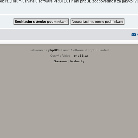
přebírá „Fórum uživatelů software PROTECH“ ani phpBB zodpovědnost za jakýkoliv p
Založeno na
phpBB
® Forum Software © phpBB Limited
Český překlad –
phpBB.cz
Soukromí
|
Podmínky