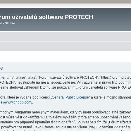
rum uživatelů software PROTECH
protech.cz
ce
n „my“, „naše“, „nás“, “Fórum uživatelů software PROTECH”, “https://forum.protec
ROTECH“, nevstupujte na něj a nepoužívejte jej. Vyhrazujeme si právo tyto podmín
ůběžně sledovat vzhledem k tomu, že používáním „Fórum uživatelů software PROTEC
ra, které je vydané pod licencí „
General Public License
“ a které je možno stáhnou
ps://www.phpbb.com/
.
vhodným, vulgárním nebo jiným materiálem, který by mohl porušovat platné zákony v
st může vést k okamžitému a trvalému vykázání z fóra a/nebo upozornění vašeho po
ládány pro případné uplatnění těchto opatření. Souhlasíte s tím, že „Fórum uživa
považovat za nutné. Jako uživatel souhlasíte se všemi údaji uloženými v databá