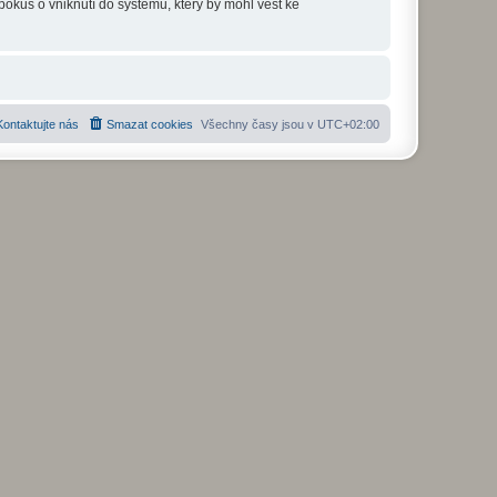
okus o vniknutí do systému, který by mohl vést ke
Kontaktujte nás
Smazat cookies
Všechny časy jsou v
UTC+02:00