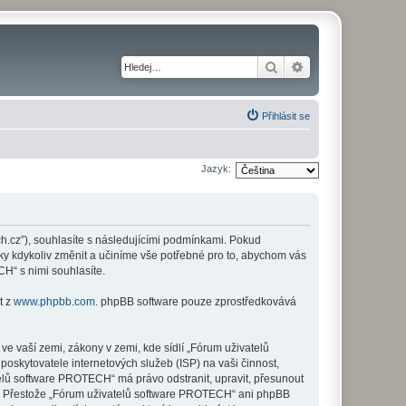
Hledat
Pokročilé hledání
Přihlásit se
Jazyk:
h.cz”), souhlasíte s následujícími podmínkami. Pokud
ky kdykoliv změnit a učiníme vše potřebné pro to, abychom vás
H“ s nimi souhlasíte.
t z
www.phpbb.com
. phpBB software pouze zprostředkovává
e vaší zemi, zákony v zemi, kde sídlí „Fórum uživatelů
skytovatele internetových služeb (ISP) na vaši činnost,
telů software PROTECH“ má právo odstranit, upravit, přesunout
zi. Přestože „Fórum uživatelů software PROTECH“ ani phpBB