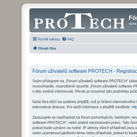
Fó
www.
Rychlé odkazy
FAQ
Obsah fóra
Fórum uživatelů software PROTECH - Registra
Svým přístupem na „Fórum uživatelů software PROTECH“ (dále je
nesouhlasíte, neprodleně opusťte „Fórum uživatelů software P
o této změně informovali. Přesto je rozumné tyto podmínky pr
Naše fóra běží na systému phpBB, což je řešení internetového fó
internetové diskuze. Pro další informace o phpBB navštivte:
htt
Zavazujete se nepřispívat na fórum pohoršujícím, hanlivým, ne
software PROTECH“, nebo platné mezinárodní právo. Tato činno
pokud bude uznáno za nutné. IP adresy všech příspěvků jsou uk
nebo uzamknout jakékoliv téma nebo příspěvek, pokud to bude 