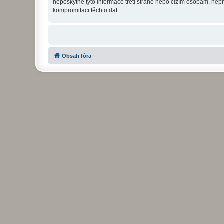
neposkytne tyto informace třetí straně nebo cizím osobám, ne
kompromitaci těchto dat.
Obsah fóra