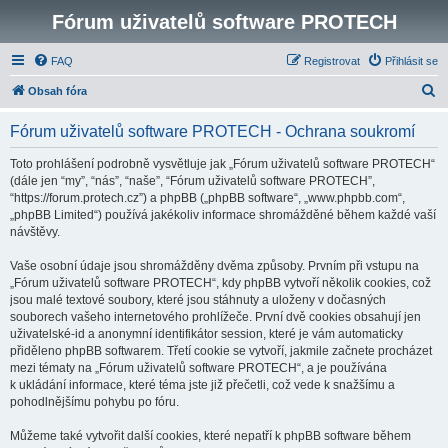
Fórum uživatelů software PROTECH
FAQ
Registrovat
Přihlásit se
H
Obsah fóra
l
Fórum uživatelů software PROTECH - Ochrana soukromí
e
d
Toto prohlášení podrobně vysvětluje jak „Fórum uživatelů software PROTECH“
(dále jen “my”, “nás”, “naše”, “Fórum uživatelů software PROTECH”,
a
“https://forum.protech.cz”) a phpBB („phpBB software“, „www.phpbb.com“,
t
„phpBB Limited“) používá jakékoliv informace shromážděné během každé vaší
návštěvy.
Vaše osobní údaje jsou shromážděny dvěma způsoby. Prvním při vstupu na
„Fórum uživatelů software PROTECH“, kdy phpBB vytvoří několik cookies, což
jsou malé textové soubory, které jsou stáhnuty a uloženy v dočasných
souborech vašeho internetového prohlížeče. První dvě cookies obsahují jen
uživatelské-id a anonymní identifikátor session, které je vám automaticky
přiděleno phpBB softwarem. Třetí cookie se vytvoří, jakmile začnete procházet
mezi tématy na „Fórum uživatelů software PROTECH“, a je používána
k ukládání informace, které téma jste již přečetli, což vede k snažšímu a
pohodlnějšímu pohybu po fóru.
Můžeme také vytvořit další cookies, které nepatří k phpBB software během