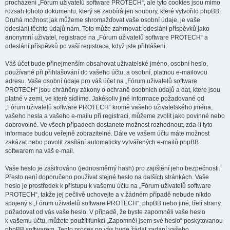
procházení „Fórum uživatelů software PROTECH“, ale tyto cookies jsou mimo
rozsah tohoto dokumentu, který se zaobírá jen soubory, které vytvořilo phpBB.
Druhá možnost jak můžeme shromažďovat vaše osobní údaje, je vaše
odeslání těchto údajů nám. Toto může zahrnovat: odeslání příspěvků jako
anonymní uživatel, registrace na „Fórum uživatelů software PROTECH“ a
odeslání příspěvků po vaší registrace, když jste přihlášeni.
Váš účet bude přinejmenším obsahovat uživatelské jméno, osobní heslo,
používané při přihlašování do vašeho účtu, a osobní, platnou e-mailovou
adresu. Vaše osobní údaje pro váš účet na „Fórum uživatelů software
PROTECH“ jsou chráněny zákony o ochraně osobních údajů a dat, které jsou
platné v zemi, ve které sídlíme. Jakékoliv jiné informace požadované od
„Fórum uživatelů software PROTECH“ kromě vašeho uživatelského jména,
vašeho hesla a vašeho e-mailu při registraci, můžeme zvolit jako povinné nebo
dobrovolné. Ve všech případech dostanete možnost rozhodnout, zda-li tyto
informace budou veřejně zobrazitelné. Dále ve vašem účtu máte možnost
zakázat nebo povolit zasílání automaticky vytvářených e-mailů phpBB
softwarem na váš e-mail.
Vaše heslo je zašifrováno (jednosměrný hash) pro zajištění jeho bezpečnosti.
Přesto není doporučeno používat stejné heslo na dalších stránkách. Vaše
heslo je prostředek k přístupu k vašemu účtu na „Fórum uživatelů software
PROTECH“, takže jej pečlivě uchovejte a v žádném případě nebude nikdo
spojený s „Fórum uživatelů software PROTECH“, phpBB nebo jiné, třetí strany,
požadovat od vás vaše heslo. V případě, že byste zapomněli vaše heslo
k vašemu účtu, můžete použít funkci „Zapomněl jsem své heslo“ poskytovanou
phpBB softwarem. Tento proces po vás bude žádat zadaní vašeho