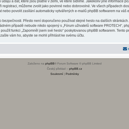
ajů a dat, které jsou platné v zemi, ve které sídlíme. Jakékoliv jiné informac
i registraci, můžeme zvolit jako povinné nebo dobrovolné. Ve všech případech dos
t nebo povolit zasílání automaticky vytvářených e-mailů phpBB softwarem na váš e
ho bezpečnosti. Přesto není doporučeno používat stejné heslo na dalších stránkách
 žádném případě nebude nikdo spojený s „Fórum uživatelů software PROTECH“, phpBB
e použít funkci „Zapomněl jsem své heslo“ poskytovanou phpBB softwarem. Tento 
ašle vám ho, abyste se mohli přihlásit ke svému účtu.
Založeno na
phpBB
® Forum Software © phpBB Limited
Český překlad –
phpBB.cz
Soukromí
|
Podmínky