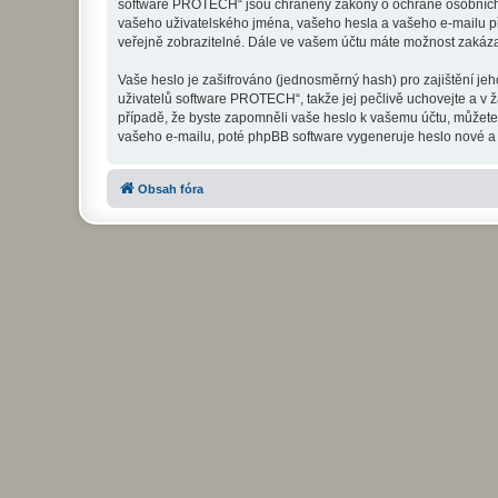
software PROTECH“ jsou chráněny zákony o ochraně osobních úd
vašeho uživatelského jména, vašeho hesla a vašeho e-mailu př
veřejně zobrazitelné. Dále ve vašem účtu máte možnost zakáza
Vaše heslo je zašifrováno (jednosměrný hash) pro zajištění je
uživatelů software PROTECH“, takže jej pečlivě uchovejte a v
případě, že byste zapomněli vaše heslo k vašemu účtu, můžet
vašeho e-mailu, poté phpBB software vygeneruje heslo nové a z
Obsah fóra