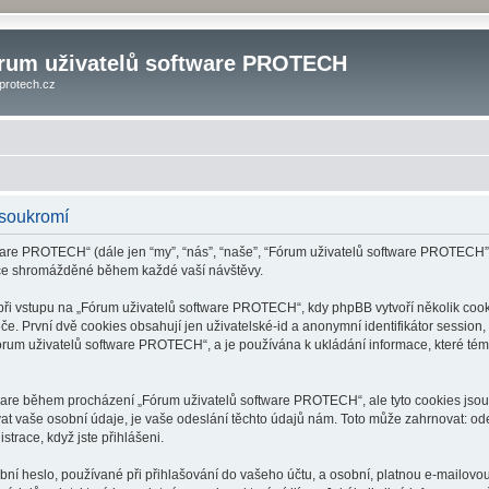
rum uživatelů software PROTECH
protech.cz
soukromí
ware PROTECH“ (dále jen “my”, “nás”, “naše”, “Fórum uživatelů software PROTECH”, 
ace shromážděné během každé vaší návštěvy.
 vstupu na „Fórum uživatelů software PROTECH“, kdy phpBB vytvoří několik cookie
. První dvě cookies obsahují jen uživatelské-id a anonymní identifikátor session,
órum uživatelů software PROTECH“, a je používána k ukládání informace, které téma
tware během procházení „Fórum uživatelů software PROTECH“, ale tyto cookies jsou
 vaše osobní údaje, je vaše odeslání těchto údajů nám. Toto může zahrnovat: ode
trace, když jste přihlášeni.
í heslo, používané při přihlašování do vašeho účtu, a osobní, platnou e-mailovou