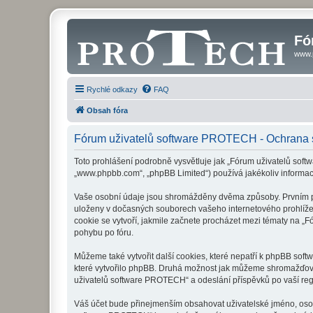
Fó
www.
Rychlé odkazy
FAQ
Obsah fóra
Fórum uživatelů software PROTECH - Ochrana 
Toto prohlášení podrobně vysvětluje jak „Fórum uživatelů soft
„www.phpbb.com“, „phpBB Limited“) používá jakékoliv inform
Vaše osobní údaje jsou shromážděny dvěma způsoby. Prvním při
uloženy v dočasných souborech vašeho internetového prohlížeče
cookie se vytvoří, jakmile začnete procházet mezi tématy na „F
pohybu po fóru.
Můžeme také vytvořit další cookies, které nepatří k phpBB sof
které vytvořilo phpBB. Druhá možnost jak můžeme shromažďovat
uživatelů software PROTECH“ a odeslání příspěvků po vaší regis
Váš účet bude přinejmenším obsahovat uživatelské jméno, osobn