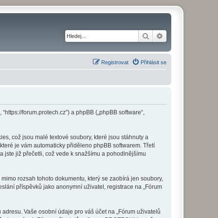
Hledat
Pokročilé hledání
Registrovat
Přihlásit se
“https://forum.protech.cz”) a phpBB („phpBB software“,
s, což jsou malé textové soubory, které jsou stáhnuty a
 které je vám automaticky přiděleno phpBB softwarem. Třetí
 jste již přečetli, což vede k snažšímu a pohodlnějšímu
 mimo rozsah tohoto dokumentu, který se zaobírá jen soubory,
slání příspěvků jako anonymní uživatel, registrace na „Fórum
 adresu. Vaše osobní údaje pro váš účet na „Fórum uživatelů