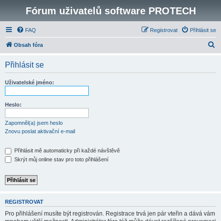
Fórum uživatelů software PROTECH
FAQ
Registrovat
Přihlásit se
H
Obsah fóra
l
Přihlásit se
e
d
Uživatelské jméno:
a
t
Heslo:
Zapomněl(a) jsem heslo
Znovu poslat aktivační e-mail
Přihlásit mě automaticky při každé návštěvě
Skrýt můj online stav pro toto přihlášení
REGISTROVAT
Pro přihlášení musíte být registrován. Registrace trvá jen pár vteřin a dává vám