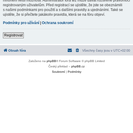
mnohem větší možnosti. Administrátor fóra též může dávat rozšířené pravomoci
registrovaným uživatelům. Před registrací se ujistěte, že jste se obeznámili
s našimi podmínkami pro použití a s dalšími pravidly a ujednáními. Také se
ujistěte, že si přečtete jakákoliv pravidla, která se na fóru objeví.
Podmínky pro užívání
|
Ochrana soukromí
Registrovat
Obsah fóra
Všechny časy jsou v
UTC+02:00
Založeno na
phpBB
® Forum Software © phpBB Limited
Český překlad –
phpBB.cz
Soukromí
|
Podmínky