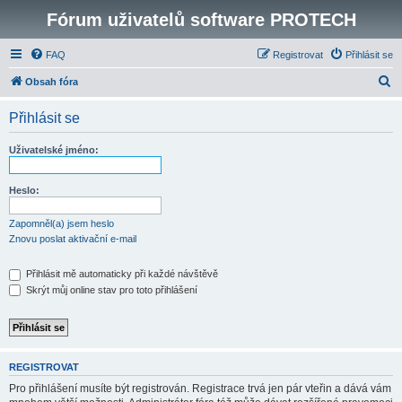
Fórum uživatelů software PROTECH
FAQ
Registrovat
Přihlásit se
H
Obsah fóra
l
Přihlásit se
e
d
Uživatelské jméno:
a
t
Heslo:
Zapomněl(a) jsem heslo
Znovu poslat aktivační e-mail
Přihlásit mě automaticky při každé návštěvě
Skrýt můj online stav pro toto přihlášení
REGISTROVAT
Pro přihlášení musíte být registrován. Registrace trvá jen pár vteřin a dává vám