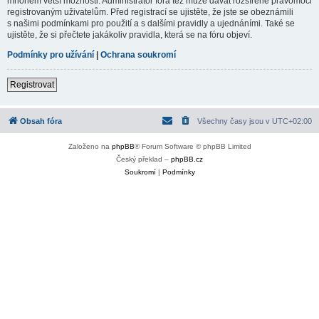
mnohem větší možnosti. Administrátor fóra též může dávat rozšířené pravomoci
registrovaným uživatelům. Před registrací se ujistěte, že jste se obeznámili
s našimi podmínkami pro použití a s dalšími pravidly a ujednáními. Také se
ujistěte, že si přečtete jakákoliv pravidla, která se na fóru objeví.
Podmínky pro užívání
|
Ochrana soukromí
Registrovat
Obsah fóra
Všechny časy jsou v
UTC+02:00
Založeno na
phpBB
® Forum Software © phpBB Limited
Český překlad –
phpBB.cz
Soukromí
|
Podmínky