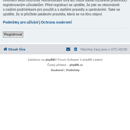
mnohem větší možnosti. Administrátor fóra též může dávat rozšířené pravomoci
registrovaným uživatelům. Před registrací se ujistěte, že jste se obeznámili
s našimi podmínkami pro použití a s dalšími pravidly a ujednáními. Také se
ujistěte, že si přečtete jakákoliv pravidla, která se na fóru objeví.
Podmínky pro užívání
|
Ochrana soukromí
Registrovat
Obsah fóra
Všechny časy jsou v
UTC+02:00
Založeno na
phpBB
® Forum Software © phpBB Limited
Český překlad –
phpBB.cz
Soukromí
|
Podmínky