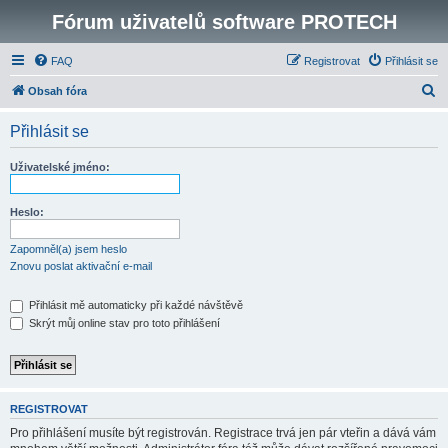
Fórum uživatelů software PROTECH
FAQ
Registrovat
Přihlásit se
H
Obsah fóra
l
Přihlásit se
e
d
Uživatelské jméno:
a
t
Heslo:
Zapomněl(a) jsem heslo
Znovu poslat aktivační e-mail
Přihlásit mě automaticky při každé návštěvě
Skrýt můj online stav pro toto přihlášení
REGISTROVAT
Pro přihlášení musíte být registrován. Registrace trvá jen pár vteřin a dává vám