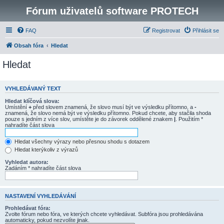
Fórum uživatelů software PROTECH
FAQ
Registrovat
Přihlásit se
Obsah fóra
Hledat
Hledat
VYHLEDÁVANÝ TEXT
Hledat klíčová slova:
Umístění
+
před slovem znamená, že slovo musí být ve výsledku přítomno, a
-
znamená, že slovo nemá být ve výsledku přítomno. Pokud chcete, aby stačila shoda
pouze s jedním z více slov, umístěte je do závorek oddělené znakem
|
. Použitím *
nahradíte část slova
Hledat všechny výrazy nebo přesnou shodu s dotazem
Hledat kterýkoliv z výrazů
Vyhledat autora:
Zadáním * nahradíte část slova
NASTAVENÍ VYHLEDÁVÁNÍ
Prohledávat fóra:
Zvolte fórum nebo fóra, ve kterých chcete vyhledávat. Subfóra jsou prohledávána
automaticky, pokud nezvolíte jinak.