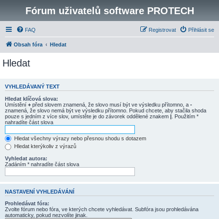
Fórum uživatelů software PROTECH
FAQ
Registrovat
Přihlásit se
Obsah fóra
Hledat
Hledat
VYHLEDÁVANÝ TEXT
Hledat klíčová slova:
Umístění
+
před slovem znamená, že slovo musí být ve výsledku přítomno, a
-
znamená, že slovo nemá být ve výsledku přítomno. Pokud chcete, aby stačila shoda
pouze s jedním z více slov, umístěte je do závorek oddělené znakem
|
. Použitím *
nahradíte část slova
Hledat všechny výrazy nebo přesnou shodu s dotazem
Hledat kterýkoliv z výrazů
Vyhledat autora:
Zadáním * nahradíte část slova
NASTAVENÍ VYHLEDÁVÁNÍ
Prohledávat fóra:
Zvolte fórum nebo fóra, ve kterých chcete vyhledávat. Subfóra jsou prohledávána
automaticky, pokud nezvolíte jinak.