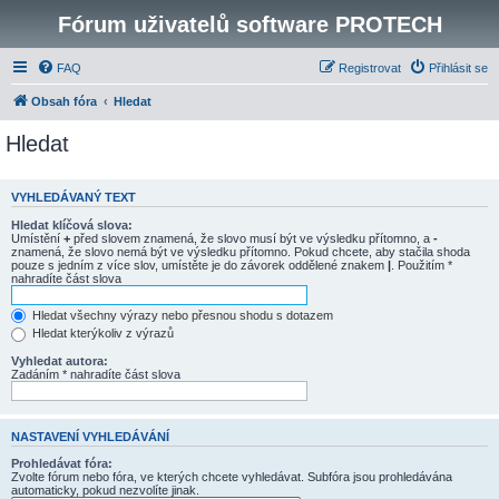
Fórum uživatelů software PROTECH
FAQ
Registrovat
Přihlásit se
Obsah fóra
Hledat
Hledat
VYHLEDÁVANÝ TEXT
Hledat klíčová slova:
Umístění
+
před slovem znamená, že slovo musí být ve výsledku přítomno, a
-
znamená, že slovo nemá být ve výsledku přítomno. Pokud chcete, aby stačila shoda
pouze s jedním z více slov, umístěte je do závorek oddělené znakem
|
. Použitím *
nahradíte část slova
Hledat všechny výrazy nebo přesnou shodu s dotazem
Hledat kterýkoliv z výrazů
Vyhledat autora:
Zadáním * nahradíte část slova
NASTAVENÍ VYHLEDÁVÁNÍ
Prohledávat fóra:
Zvolte fórum nebo fóra, ve kterých chcete vyhledávat. Subfóra jsou prohledávána
automaticky, pokud nezvolíte jinak.