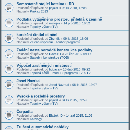
Samostatně stojící kotelna u RD
Poslední příspěvek od
paja01
«
06 lis 2018, 12:03
Napsal v
Průkaz 2013
Podlaha vytápěného prostoru přilehlá k zemině
Poslední příspěvek od
matejka
«
14 pro 2016, 16:32
Napsal v
Tepelný výkon (TV)
korekční činitel stínění
Poslední příspěvek od
Zbyněk
«
09 lis 2016, 16:06
Napsal v
Zelená úsporám - soubor programů
Zadání nestejnoroddé konstrukce podlahy.
Poslední příspěvek od
Dave111
«
23 čer 2016, 09:17
Napsal v
Stavební konstrukce (TOB)
Výpočet zastíněných místností
Poslední příspěvek od
bubaca
«
15 dub 2016, 09:22
Napsal v
Tepelná zátěž - modul k programu TZ a TV
Josef Navrkal
Poslední příspěvek od
Josef Navrkal
«
08 lis 2015, 19:07
Napsal v
Tepelný výkon (TV)
Vysoké a rozlehlé prostory
Poslední příspěvek od
paja01
«
04 lis 2015, 09:59
Napsal v
Tepelný výkon (TV)
Čerpadla
Poslední příspěvek od
Blažek_D
«
14 zář 2015, 11:05
Napsal v
Katalogy
Zrušení automatické nabídky