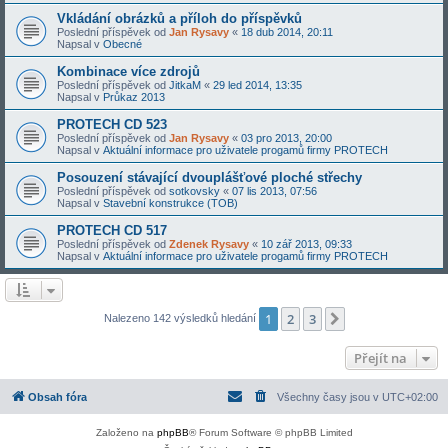
Vkládání obrázků a příloh do příspěvků
Poslední příspěvek od
Jan Rysavy
«
18 dub 2014, 20:11
Napsal v
Obecné
Kombinace více zdrojů
Poslední příspěvek od
JitkaM
«
29 led 2014, 13:35
Napsal v
Průkaz 2013
PROTECH CD 523
Poslední příspěvek od
Jan Rysavy
«
03 pro 2013, 20:00
Napsal v
Aktuální informace pro uživatele progamů firmy PROTECH
Posouzení stávající dvouplášťové ploché střechy
Poslední příspěvek od
sotkovsky
«
07 lis 2013, 07:56
Napsal v
Stavební konstrukce (TOB)
PROTECH CD 517
Poslední příspěvek od
Zdenek Rysavy
«
10 zář 2013, 09:33
Napsal v
Aktuální informace pro uživatele progamů firmy PROTECH
1
2
3
Další
Nalezeno 142 výsledků hledání
Přejít na
Obsah fóra
Všechny časy jsou v
UTC+02:00
Založeno na
phpBB
® Forum Software © phpBB Limited