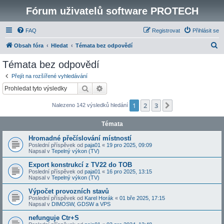
Fórum uživatelů software PROTECH
FAQ
Registrovat
Přihlásit se
H
Obsah fóra
Hledat
Témata bez odpovědí
l
Témata bez odpovědí
e
Přejít na rozšířené vyhledávání
d
Hledat
Pokročilé hledání
a
1
2
3
Další
Nalezeno 142 výsledků hledání
t
Témata
Hromadné přečíslování místností
Poslední příspěvek od
paja01
«
19 pro 2025, 09:09
Napsal v
Tepelný výkon (TV)
Export konstrukcí z TV22 do TOB
Poslední příspěvek od
paja01
«
16 pro 2025, 13:15
Napsal v
Tepelný výkon (TV)
Výpočet provozních stavů
Poslední příspěvek od
Karel Horák
«
01 bře 2025, 17:15
Napsal v
DIMOSW, GDSW a VPS
nefunguje Ctr+S