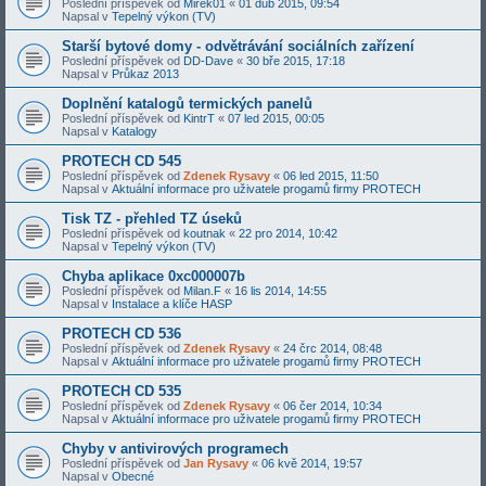
Poslední příspěvek od
Mirek01
«
01 dub 2015, 09:54
Napsal v
Tepelný výkon (TV)
Starší bytové domy - odvětrávání sociálních zařízení
Poslední příspěvek od
DD-Dave
«
30 bře 2015, 17:18
Napsal v
Průkaz 2013
Doplnění katalogů termických panelů
Poslední příspěvek od
KintrT
«
07 led 2015, 00:05
Napsal v
Katalogy
PROTECH CD 545
Poslední příspěvek od
Zdenek Rysavy
«
06 led 2015, 11:50
Napsal v
Aktuální informace pro uživatele progamů firmy PROTECH
Tisk TZ - přehled TZ úseků
Poslední příspěvek od
koutnak
«
22 pro 2014, 10:42
Napsal v
Tepelný výkon (TV)
Chyba aplikace 0xc000007b
Poslední příspěvek od
Milan.F
«
16 lis 2014, 14:55
Napsal v
Instalace a klíče HASP
PROTECH CD 536
Poslední příspěvek od
Zdenek Rysavy
«
24 črc 2014, 08:48
Napsal v
Aktuální informace pro uživatele progamů firmy PROTECH
PROTECH CD 535
Poslední příspěvek od
Zdenek Rysavy
«
06 čer 2014, 10:34
Napsal v
Aktuální informace pro uživatele progamů firmy PROTECH
Chyby v antivirových programech
Poslední příspěvek od
Jan Rysavy
«
06 kvě 2014, 19:57
Napsal v
Obecné