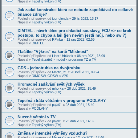
Napsal v
Tepelný výkon (TV)
Jak zadat konstrukci která se nebude započítávat do celkové
bilance zdroje?
Poslední příspěvek od
igor glenda
«
29 lis 2022, 13:17
Napsal v
Tepelný výkon (TV)
DIMTEL - návrh těles pro chladící soustavy, FCU => co krok
postupu, to chyba a fail (jen nevím jestli můj, nebo sw ?)
Poslední příspěvek od
RPinka
«
12 srp 2022, 02:55
Napsal v
DIMTEL
Tlačítko "Výkres" na kartě "Místnost"
Poslední příspěvek od
Libor Urbánek
«
06 pro 2021, 13:09
Napsal v
Tepelná zátěž - modul k programu TZ a TV
GDS - jednotrubka na dvojtrubku
Poslední příspěvek od
Martin_21
«
20 kvě 2021, 09:24
Napsal v
DIMOSW, GDSW a VPS
Hromadné zadávání světlých výšek
Poslední příspěvek od
mhorka
«
28 dub 2021, 15:49
Napsal v
Tepelný výkon (TV)
Tepelná ztráta větráním v programu PODLAHY
Poslední příspěvek od
paja01
«
23 dub 2021, 15:49
Napsal v
PODLAHY
Nucené větrání v TV
Poslední příspěvek od
paja01
«
23 dub 2021, 14:52
Napsal v
Tepelný výkon (TV)
Změna v intenzitě výměny vzduchu?
Poslední příspěvek od
MarekKucera
«
12 bře 2021, 12:46