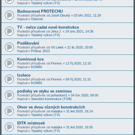
Napsal v
Tepelný výkon (TV)
Budoucnost PROTECHU
Poslední příspěvek od
Josef Dlouhý
«
03 bře 2021, 11:29
Napsal v
Obecné
TV - nelze zadat nové konstrukce
Poslední příspěvek od
Jirka J.
«
24 úno 2021, 14:36
Napsal v
Tepelný výkon (TV)
Poděkování
Poslední příspěvek od
Vít Lelek
«
21 lis 2020, 20:05
Napsal v
Průkaz 2013
Komínová kce
Poslední příspěvek od
Florenc
«
12 říj 2020, 12:10
Napsal v
KOMÍN
Izolace
Poslední příspěvek od
Florenc
«
09 říj 2020, 21:31
Napsal v
KOMÍN
podlahy ve styku se zeminou
Poslední příspěvek od
pohantom1
«
04 čer 2020, 09:00
Napsal v
Stavební konstrukce (TOB)
Otvor ve dvou různých konstrukcích
Poslední příspěvek od
matejka
«
31 led 2020, 16:14
Napsal v
Tepelný výkon (TV)
IDTK místnosti
Poslední příspěvek od
matejka
«
31 led 2020, 16:05
Napsal v
Tepelný výkon (TV)