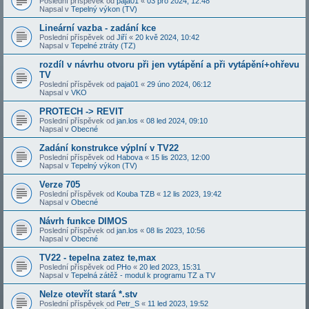
Poslední příspěvek od
paja01
«
03 pro 2024, 12:48
Napsal v
Tepelný výkon (TV)
Lineární vazba - zadání kce
Poslední příspěvek od
Jiří
«
20 kvě 2024, 10:42
Napsal v
Tepelné ztráty (TZ)
rozdíl v návrhu otvoru při jen vytápění a při vytápění+ohřevu
TV
Poslední příspěvek od
paja01
«
29 úno 2024, 06:12
Napsal v
VKO
PROTECH -> REVIT
Poslední příspěvek od
jan.los
«
08 led 2024, 09:10
Napsal v
Obecné
Zadání konstrukce výplní v TV22
Poslední příspěvek od
Habova
«
15 lis 2023, 12:00
Napsal v
Tepelný výkon (TV)
Verze 705
Poslední příspěvek od
Kouba TZB
«
12 lis 2023, 19:42
Napsal v
Obecné
Návrh funkce DIMOS
Poslední příspěvek od
jan.los
«
08 lis 2023, 10:56
Napsal v
Obecné
TV22 - tepelna zatez te,max
Poslední příspěvek od
PHo
«
20 led 2023, 15:31
Napsal v
Tepelná zátěž - modul k programu TZ a TV
Nelze otevřít stará *.stv
Poslední příspěvek od
Petr_S
«
11 led 2023, 19:52