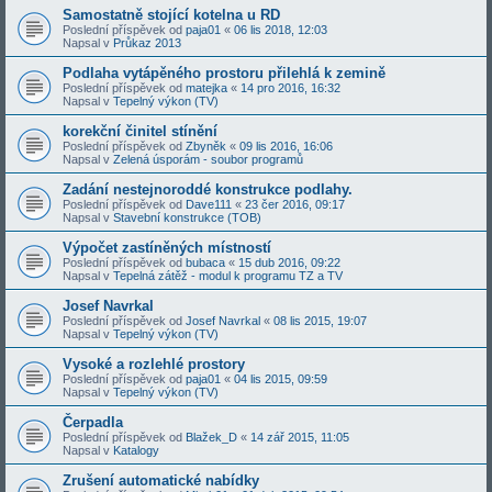
Samostatně stojící kotelna u RD
Poslední příspěvek od
paja01
«
06 lis 2018, 12:03
Napsal v
Průkaz 2013
Podlaha vytápěného prostoru přilehlá k zemině
Poslední příspěvek od
matejka
«
14 pro 2016, 16:32
Napsal v
Tepelný výkon (TV)
korekční činitel stínění
Poslední příspěvek od
Zbyněk
«
09 lis 2016, 16:06
Napsal v
Zelená úsporám - soubor programů
Zadání nestejnoroddé konstrukce podlahy.
Poslední příspěvek od
Dave111
«
23 čer 2016, 09:17
Napsal v
Stavební konstrukce (TOB)
Výpočet zastíněných místností
Poslední příspěvek od
bubaca
«
15 dub 2016, 09:22
Napsal v
Tepelná zátěž - modul k programu TZ a TV
Josef Navrkal
Poslední příspěvek od
Josef Navrkal
«
08 lis 2015, 19:07
Napsal v
Tepelný výkon (TV)
Vysoké a rozlehlé prostory
Poslední příspěvek od
paja01
«
04 lis 2015, 09:59
Napsal v
Tepelný výkon (TV)
Čerpadla
Poslední příspěvek od
Blažek_D
«
14 zář 2015, 11:05
Napsal v
Katalogy
Zrušení automatické nabídky