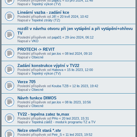
Poslední příspěvek od
paja01
«
03 pro 2024, 12:48
Napsal v
Tepelný výkon (TV)
Lineární vazba - zadání kce
Poslední příspěvek od
Jiří
«
20 kvě 2024, 10:42
Napsal v
Tepelné ztráty (TZ)
rozdíl v návrhu otvoru při jen vytápění a při vytápění+ohřevu
TV
Poslední příspěvek od
paja01
«
29 úno 2024, 06:12
Napsal v
VKO
PROTECH -> REVIT
Poslední příspěvek od
jan.los
«
08 led 2024, 09:10
Napsal v
Obecné
Zadání konstrukce výplní v TV22
Poslední příspěvek od
Habova
«
15 lis 2023, 12:00
Napsal v
Tepelný výkon (TV)
Verze 705
Poslední příspěvek od
Kouba TZB
«
12 lis 2023, 19:42
Napsal v
Obecné
Návrh funkce DIMOS
Poslední příspěvek od
jan.los
«
08 lis 2023, 10:56
Napsal v
Obecné
TV22 - tepelna zatez te,max
Poslední příspěvek od
PHo
«
20 led 2023, 15:31
Napsal v
Tepelná zátěž - modul k programu TZ a TV
Nelze otevřít stará *.stv
Poslední příspěvek od
Petr_S
«
11 led 2023, 19:52