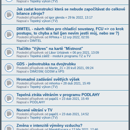
Napsal v
Tepelný výkon (TV)
Jak zadat konstrukci která se nebude započítávat do celkové
bilance zdroje?
Poslední příspěvek od
igor glenda
«
29 lis 2022, 13:17
Napsal v
Tepelný výkon (TV)
DIMTEL - návrh těles pro chladící soustavy, FCU => co krok
postupu, to chyba a fail (jen nevím jestli můj, nebo sw ?)
Poslední příspěvek od
RPinka
«
12 srp 2022, 02:55
Napsal v
DIMTEL
Tlačítko "Výkres" na kartě "Místnost"
Poslední příspěvek od
Libor Urbánek
«
06 pro 2021, 13:09
Napsal v
Tepelná zátěž - modul k programu TZ a TV
GDS - jednotrubka na dvojtrubku
Poslední příspěvek od
Martin_21
«
20 kvě 2021, 09:24
Napsal v
DIMOSW, GDSW a VPS
Hromadné zadávání světlých výšek
Poslední příspěvek od
mhorka
«
28 dub 2021, 15:49
Napsal v
Tepelný výkon (TV)
Tepelná ztráta větráním v programu PODLAHY
Poslední příspěvek od
paja01
«
23 dub 2021, 15:49
Napsal v
PODLAHY
Nucené větrání v TV
Poslední příspěvek od
paja01
«
23 dub 2021, 14:52
Napsal v
Tepelný výkon (TV)
Změna v intenzitě výměny vzduchu?
Poslední příspěvek od
MarekKucera
«
12 bře 2021, 12:46