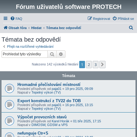
Fórum uživatelů software PROTECH
FAQ
Registrovat
Přihlásit se
H
Obsah fóra
Hledat
Témata bez odpovědí
l
Témata bez odpovědí
e
Přejít na rozšířené vyhledávání
d
Hledat
Pokročilé hledání
a
1
2
3
Další
Nalezeno 142 výsledků hledání
t
Témata
Hromadné přečíslování místností
Poslední příspěvek od
paja01
«
19 pro 2025, 09:09
Napsal v
Tepelný výkon (TV)
Export konstrukcí z TV22 do TOB
Poslední příspěvek od
paja01
«
16 pro 2025, 13:15
Napsal v
Tepelný výkon (TV)
Výpočet provozních stavů
Poslední příspěvek od
Karel Horák
«
01 bře 2025, 17:15
Napsal v
DIMOSW, GDSW a VPS
nefunguje Ctr+S