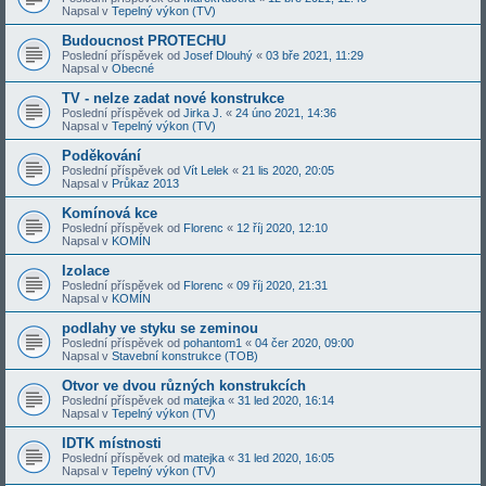
Napsal v
Tepelný výkon (TV)
Budoucnost PROTECHU
Poslední příspěvek od
Josef Dlouhý
«
03 bře 2021, 11:29
Napsal v
Obecné
TV - nelze zadat nové konstrukce
Poslední příspěvek od
Jirka J.
«
24 úno 2021, 14:36
Napsal v
Tepelný výkon (TV)
Poděkování
Poslední příspěvek od
Vít Lelek
«
21 lis 2020, 20:05
Napsal v
Průkaz 2013
Komínová kce
Poslední příspěvek od
Florenc
«
12 říj 2020, 12:10
Napsal v
KOMÍN
Izolace
Poslední příspěvek od
Florenc
«
09 říj 2020, 21:31
Napsal v
KOMÍN
podlahy ve styku se zeminou
Poslední příspěvek od
pohantom1
«
04 čer 2020, 09:00
Napsal v
Stavební konstrukce (TOB)
Otvor ve dvou různých konstrukcích
Poslední příspěvek od
matejka
«
31 led 2020, 16:14
Napsal v
Tepelný výkon (TV)
IDTK místnosti
Poslední příspěvek od
matejka
«
31 led 2020, 16:05
Napsal v
Tepelný výkon (TV)