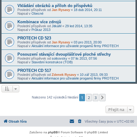
Vkládání obrázků a příloh do příspěvků
Poslední příspěvek od
Jan Rysavy
«
18 dub 2014, 20:11
Napsal v
Obecné
Kombinace více zdrojů
Poslední příspěvek od
JitkaM
«
29 led 2014, 13:35
Napsal v
Průkaz 2013
PROTECH CD 523
Poslední příspěvek od
Jan Rysavy
«
03 pro 2013, 20:00
Napsal v
Aktuální informace pro uživatele progamů firmy PROTECH
Posouzení stávající dvouplášťové ploché střechy
Poslední příspěvek od
sotkovsky
«
07 lis 2013, 07:56
Napsal v
Stavební konstrukce (TOB)
PROTECH CD 517
Poslední příspěvek od
Zdenek Rysavy
«
10 zář 2013, 09:33
Napsal v
Aktuální informace pro uživatele progamů firmy PROTECH
1
2
3
Další
Nalezeno 142 výsledků hledání
Přejít na
Obsah fóra
Všechny časy jsou v
UTC+02:00
Založeno na
phpBB
® Forum Software © phpBB Limited