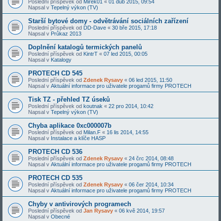
Poslední příspěvek od
Mirek01
«
01 dub 2015, 09:54
Napsal v
Tepelný výkon (TV)
Starší bytové domy - odvětrávání sociálních zařízení
Poslední příspěvek od
DD-Dave
«
30 bře 2015, 17:18
Napsal v
Průkaz 2013
Doplnění katalogů termických panelů
Poslední příspěvek od
KintrT
«
07 led 2015, 00:05
Napsal v
Katalogy
PROTECH CD 545
Poslední příspěvek od
Zdenek Rysavy
«
06 led 2015, 11:50
Napsal v
Aktuální informace pro uživatele progamů firmy PROTECH
Tisk TZ - přehled TZ úseků
Poslední příspěvek od
koutnak
«
22 pro 2014, 10:42
Napsal v
Tepelný výkon (TV)
Chyba aplikace 0xc000007b
Poslední příspěvek od
Milan.F
«
16 lis 2014, 14:55
Napsal v
Instalace a klíče HASP
PROTECH CD 536
Poslední příspěvek od
Zdenek Rysavy
«
24 črc 2014, 08:48
Napsal v
Aktuální informace pro uživatele progamů firmy PROTECH
PROTECH CD 535
Poslední příspěvek od
Zdenek Rysavy
«
06 čer 2014, 10:34
Napsal v
Aktuální informace pro uživatele progamů firmy PROTECH
Chyby v antivirových programech
Poslední příspěvek od
Jan Rysavy
«
06 kvě 2014, 19:57
Napsal v
Obecné