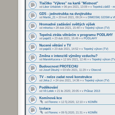
Tlačítko "Výkres" na kartě "Místnost"
od
Libor Urbánek
»
06 pro 2021, 13:09
» v
Tepelná zátěž - 
GDS - jednotrubka na dvojtrubku
od
Martin_21
»
20 kvě 2021, 09:24
» v
DIMOSW, GDSW a V
Hromadné zadávání světlých výšek
od
mhorka
»
28 dub 2021, 15:49
» v
Tepelný výkon (TV)
Tepelná ztráta větráním v programu PODLAHY
od
paja01
»
23 dub 2021, 15:49
» v
PODLAHY
Nucené větrání v TV
od
paja01
»
23 dub 2021, 14:52
» v
Tepelný výkon (TV)
Změna v intenzitě výměny vzduchu?
od
MarekKucera
»
12 bře 2021, 12:46
» v
Tepelný výkon (T
Budoucnost PROTECHU
od
Josef Dlouhý
»
03 bře 2021, 11:29
» v
Obecné
TV - nelze zadat nové konstrukce
od
Jirka J.
»
24 úno 2021, 14:36
» v
Tepelný výkon (TV)
Poděkování
od
Vít Lelek
»
21 lis 2020, 20:05
» v
Průkaz 2013
Komínová kce
od
Florenc
»
12 říj 2020, 12:10
» v
KOMÍN
Izolace
od
Florenc
»
09 říj 2020, 21:31
» v
KOMÍN