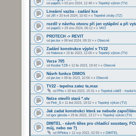
od
paja01
»
03 pro 2024, 12:48
» v
Tepelný výkon (TV)
Lineární vazba - zadání kce
od
Jiří
»
20 kvě 2024, 10:42
» v
Tepelné ztráty (TZ)
rozdíl v návrhu otvoru při jen vytápění a při v
od
paja01
»
29 úno 2024, 06:12
» v
VKO
PROTECH -> REVIT
od
jan.los
»
08 led 2024, 09:10
» v
Obecné
Zadání konstrukce výplní v TV22
od
Habova
»
15 lis 2023, 12:00
» v
Tepelný výkon (TV)
Verze 705
od
Kouba TZB
»
12 lis 2023, 19:42
» v
Obecné
Návrh funkce DIMOS
od
jan.los
»
08 lis 2023, 10:56
» v
Obecné
TV22 - tepelna zatez te,max
od
PHo
»
20 led 2023, 15:31
» v
Tepelná zátěž - modul 
Nelze otevřít stará *.stv
od
Petr_S
»
11 led 2023, 19:52
» v
Tepelný výkon (TV)
Jak zadat konstrukci která se nebude započítáv
od
igor glenda
»
29 lis 2022, 13:17
» v
Tepelný výkon (TV)
DIMTEL - návrh těles pro chladící soustavy, FCU
můj, nebo sw ?)
od
RPinka
»
12 srp 2022, 02:55
» v
DIMTEL