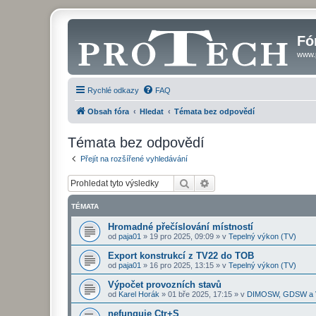
Fó
www.
Rychlé odkazy
FAQ
Obsah fóra
Hledat
Témata bez odpovědí
Témata bez odpovědí
Přejít na rozšířené vyhledávání
Hledat
Pokročilé hledání
TÉMATA
Hromadné přečíslování místností
od
paja01
»
19 pro 2025, 09:09
» v
Tepelný výkon (TV)
Export konstrukcí z TV22 do TOB
od
paja01
»
16 pro 2025, 13:15
» v
Tepelný výkon (TV)
Výpočet provozních stavů
od
Karel Horák
»
01 bře 2025, 17:15
» v
DIMOSW, GDSW a
nefunguje Ctr+S