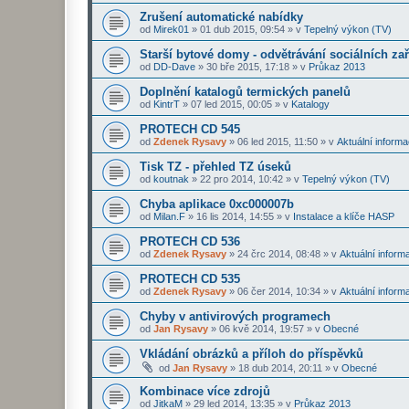
Zrušení automatické nabídky
od
Mirek01
»
01 dub 2015, 09:54
» v
Tepelný výkon (TV)
Starší bytové domy - odvětrávání sociálních zař
od
DD-Dave
»
30 bře 2015, 17:18
» v
Průkaz 2013
Doplnění katalogů termických panelů
od
KintrT
»
07 led 2015, 00:05
» v
Katalogy
PROTECH CD 545
od
Zdenek Rysavy
»
06 led 2015, 11:50
» v
Aktuální infor
Tisk TZ - přehled TZ úseků
od
koutnak
»
22 pro 2014, 10:42
» v
Tepelný výkon (TV)
Chyba aplikace 0xc000007b
od
Milan.F
»
16 lis 2014, 14:55
» v
Instalace a klíče HASP
PROTECH CD 536
od
Zdenek Rysavy
»
24 črc 2014, 08:48
» v
Aktuální infor
PROTECH CD 535
od
Zdenek Rysavy
»
06 čer 2014, 10:34
» v
Aktuální infor
Chyby v antivirových programech
od
Jan Rysavy
»
06 kvě 2014, 19:57
» v
Obecné
Vkládání obrázků a příloh do příspěvků
od
Jan Rysavy
»
18 dub 2014, 20:11
» v
Obecné
Kombinace více zdrojů
od
JitkaM
»
29 led 2014, 13:35
» v
Průkaz 2013