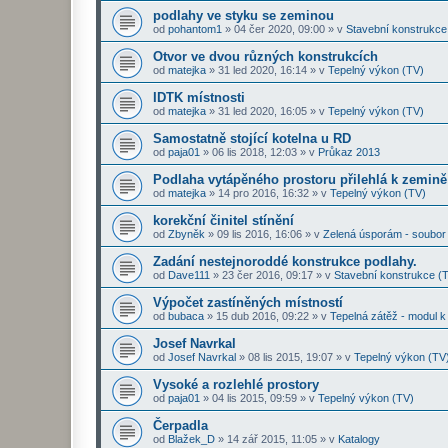
podlahy ve styku se zeminou
od
pohantom1
»
04 čer 2020, 09:00
» v
Stavební konstrukc
Otvor ve dvou různých konstrukcích
od
matejka
»
31 led 2020, 16:14
» v
Tepelný výkon (TV)
IDTK místnosti
od
matejka
»
31 led 2020, 16:05
» v
Tepelný výkon (TV)
Samostatně stojící kotelna u RD
od
paja01
»
06 lis 2018, 12:03
» v
Průkaz 2013
Podlaha vytápěného prostoru přilehlá k zemině
od
matejka
»
14 pro 2016, 16:32
» v
Tepelný výkon (TV)
korekční činitel stínění
od
Zbyněk
»
09 lis 2016, 16:06
» v
Zelená úsporám - soubor
Zadání nestejnoroddé konstrukce podlahy.
od
Dave111
»
23 čer 2016, 09:17
» v
Stavební konstrukce (
Výpočet zastíněných místností
od
bubaca
»
15 dub 2016, 09:22
» v
Tepelná zátěž - modul 
Josef Navrkal
od
Josef Navrkal
»
08 lis 2015, 19:07
» v
Tepelný výkon (TV
Vysoké a rozlehlé prostory
od
paja01
»
04 lis 2015, 09:59
» v
Tepelný výkon (TV)
Čerpadla
od
Blažek_D
»
14 zář 2015, 11:05
» v
Katalogy