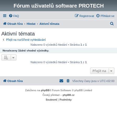
Fórum uživatelů software PROTECH
FAQ
Registrovat
Přihlásit se
H
Obsah fóra
Hledat
Aktivní témata
l
Aktivní témata
e
Přejít na rozšířené vyhledávání
d
Nalezeno 0 výsledků hledání • Stránka
1
z
1
a
Nenalezeny žádné vhodné výsledky.
t
Nalezeno 0 výsledků hledání • Stránka
1
z
1
Přejít na
Obsah fóra
Všechny časy jsou v
UTC+02:00
Založeno na
phpBB
® Forum Software © phpBB Limited
Český překlad –
phpBB.cz
Soukromí
|
Podmínky