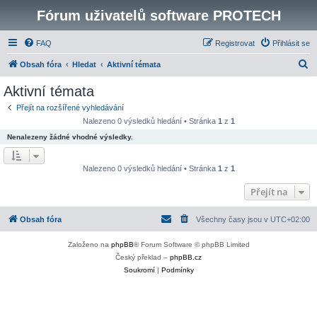
Fórum uživatelů software PROTECH
FAQ
Registrovat
Přihlásit se
H
Obsah fóra
Hledat
Aktivní témata
l
Aktivní témata
e
Přejít na rozšířené vyhledávání
d
Nalezeno 0 výsledků hledání • Stránka
1
z
1
a
Nenalezeny žádné vhodné výsledky.
t
Nalezeno 0 výsledků hledání • Stránka
1
z
1
Přejít na
Obsah fóra
Všechny časy jsou v
UTC+02:00
Založeno na
phpBB
® Forum Software © phpBB Limited
Český překlad –
phpBB.cz
Soukromí
|
Podmínky