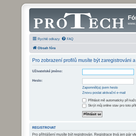
Fó
www.
Rychlé odkazy
FAQ
Obsah fóra
Pro zobrazení profilů musíte být zaregistrováni a
Uživatelské jméno:
Heslo:
Zapomněl(a) jsem heslo
Znovu poslat aktivační e-mail
Přihlásit mě automaticky při ka
Skrýt můj online stav pro toto při
REGISTROVAT
Pro přihlášení musíte být registrován. Registrace trvá jen pár