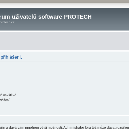
rum uživatelů software PROTECH
protech.cz
 přihlášeni.
ždé návštěvě
hlášení
 vteřin a dává vám mnohem větší možnosti. Administrátor fóra též může dávat rozšíře