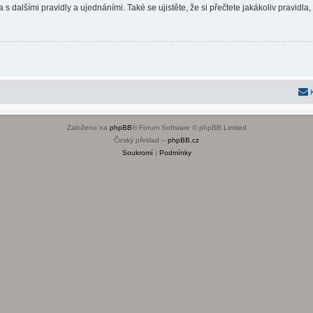
 s dalšími pravidly a ujednáními. Také se ujistěte, že si přečtete jakákoliv pravidla, 
Založeno na
phpBB
® Forum Software © phpBB Limited
Český překlad –
phpBB.cz
Soukromí
|
Podmínky