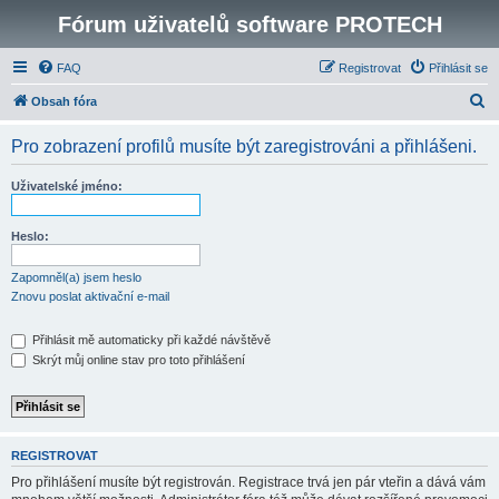
Fórum uživatelů software PROTECH
FAQ
Registrovat
Přihlásit se
H
Obsah fóra
l
Pro zobrazení profilů musíte být zaregistrováni a přihlášeni.
e
d
Uživatelské jméno:
a
t
Heslo:
Zapomněl(a) jsem heslo
Znovu poslat aktivační e-mail
Přihlásit mě automaticky při každé návštěvě
Skrýt můj online stav pro toto přihlášení
REGISTROVAT
Pro přihlášení musíte být registrován. Registrace trvá jen pár vteřin a dává vám