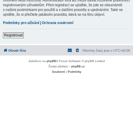
mnohem větší možnosti. Administrátor fóra též může dávat rozšířené pravomoci
registrovaným uživatelům. Před registrací se ujistěte, že jste se obeznámili
s našimi podmínkami pro použití a s dalšími pravidly a ujednáními. Také se
ujistěte, že si přečtete jakákoliv pravidla, která se na fóru objeví.
Podmínky pro užívání
|
Ochrana soukromí
Registrovat
Obsah fóra
Všechny časy jsou v
UTC+02:00
Založeno na
phpBB
® Forum Software © phpBB Limited
Český překlad –
phpBB.cz
Soukromí
|
Podmínky