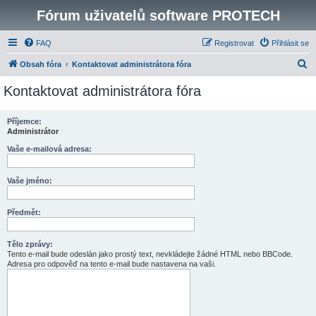
Fórum uživatelů software PROTECH
FAQ
Registrovat
Přihlásit se
H
Obsah fóra
Kontaktovat administrátora fóra
l
Kontaktovat administrátora fóra
e
d
Příjemce:
Administrátor
a
t
Vaše e-mailová adresa:
Vaše jméno:
Předmět:
Tělo zprávy:
Tento e-mail bude odeslán jako prostý text, nevkládejte žádné HTML nebo BBCode.
Adresa pro odpověď na tento e-mail bude nastavena na vaši.