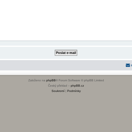
Založeno na
phpBB
® Forum Software © phpBB Limited
Český překlad –
phpBB.cz
Soukromí
|
Podmínky