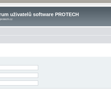
rum uživatelů software PROTECH
protech.cz