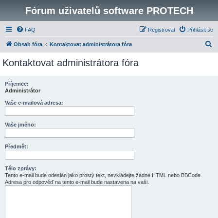
Fórum uživatelů software PROTECH
FAQ
Registrovat
Přihlásit se
H
Obsah fóra
Kontaktovat administrátora fóra
l
Kontaktovat administrátora fóra
e
d
Příjemce:
Administrátor
a
t
Vaše e-mailová adresa:
Vaše jméno:
Předmět:
Tělo zprávy:
Tento e-mail bude odeslán jako prostý text, nevkládejte žádné HTML nebo BBCode.
Adresa pro odpověď na tento e-mail bude nastavena na vaši.