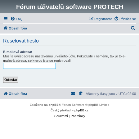
Fórum uživatelů software PROTECH
FAQ
Registrovat
Přihlásit se
H
Obsah fóra
l
Resetovat heslo
e
d
E-mailová adresa:
Musíte uvést adresu nastavenou u vašeho účtu. Pokud jste ji neměnili, tak je to e-
a
mailová adresa, se kterou jste se registrovali.
t
Obsah fóra
Všechny časy jsou v
UTC+02:00
Založeno na
phpBB
® Forum Software © phpBB Limited
Český překlad –
phpBB.cz
Soukromí
|
Podmínky