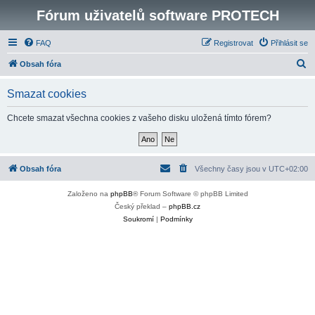
Fórum uživatelů software PROTECH
FAQ
Registrovat
Přihlásit se
H
Obsah fóra
l
Smazat cookies
e
d
Chcete smazat všechna cookies z vašeho disku uložená tímto fórem?
a
t
Obsah fóra
Všechny časy jsou v
UTC+02:00
Založeno na
phpBB
® Forum Software © phpBB Limited
Český překlad –
phpBB.cz
Soukromí
|
Podmínky