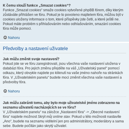
K čemu slouží funkce „Smazat cookies“?
Funkce „Smazat cookies“ smaže cookies vytvořené phpBB fórem, díky kterým
zůstáváte přihlášen ve fóru. Pokud je to povoleno majitelem fóra, můžou být v
cookies uloženy informace o tom, které příspěvky jste četli, a které ještě ne.
Pokud máte problém s přihlašováním nebo odhlašováním, smazání cookies
fóra může pomoci.
Nahoru
Předvolby a nastavení uživatele
Jak můžu změnit svoje nastavení?
Pokud jste se ve fóru zaregistrovali, jsou všechna vaše nastavení uložena v
databázi fóra. Pro jejich změnu přejděte na váš „Uživatelský panel“ pomocí
odkazu, který obvykle najdete po kliknutí na vaše jméno nahoře na stránkách
fóra. V „Uživatelském panelu“ budete moci změnit všechna vaše nastavení a
předvolby fóra.
Nahoru
Jak můžu zabránit tomu, aby bylo moje uživatelské jméno zobrazeno na
seznamu uživatelů nacházejících se ve fóru?
V „Uživatelském panelu“ na záložce „Nastavení fóra“ -> „Obecné nastavení
fóra“ najdete možnost
Skrýt můj online stav
. Pokud u této možnosti nastavíte
„Ano“, budete na seznamu viditelní jen pro administrátory, moderátory a sama
sebe. Budete počítán jako skrytý uživatel.