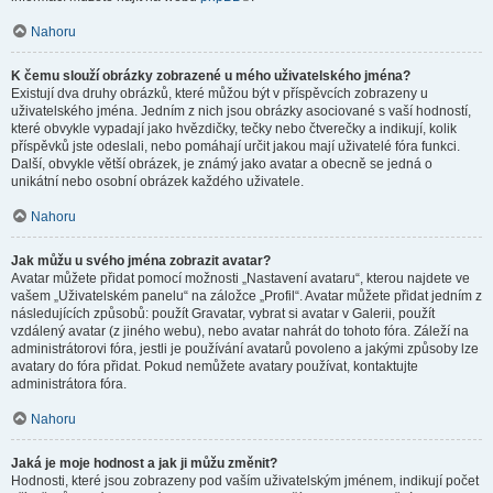
Nahoru
K čemu slouží obrázky zobrazené u mého uživatelského jména?
Existují dva druhy obrázků, které můžou být v příspěvcích zobrazeny u
uživatelského jména. Jedním z nich jsou obrázky asociované s vaší hodností,
které obvykle vypadají jako hvězdičky, tečky nebo čtverečky a indikují, kolik
příspěvků jste odeslali, nebo pomáhají určit jakou mají uživatelé fóra funkci.
Další, obvykle větší obrázek, je známý jako avatar a obecně se jedná o
unikátní nebo osobní obrázek každého uživatele.
Nahoru
Jak můžu u svého jména zobrazit avatar?
Avatar můžete přidat pomocí možnosti „Nastavení avataru“, kterou najdete ve
vašem „Uživatelském panelu“ na záložce „Profil“. Avatar můžete přidat jedním z
následujících způsobů: použít Gravatar, vybrat si avatar v Galerii, použít
vzdálený avatar (z jiného webu), nebo avatar nahrát do tohoto fóra. Záleží na
administrátorovi fóra, jestli je používání avatarů povoleno a jakými způsoby lze
avatary do fóra přidat. Pokud nemůžete avatary používat, kontaktujte
administrátora fóra.
Nahoru
Jaká je moje hodnost a jak ji můžu změnit?
Hodnosti, které jsou zobrazeny pod vaším uživatelským jménem, indikují počet