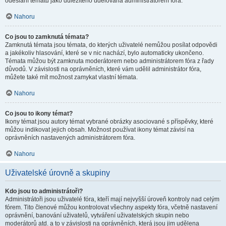
odeslání tématu jako důležitého udělována administrátorem fóra.
Nahoru
Co jsou to zamknutá témata?
Zamknutá témata jsou témata, do kterých uživatelé nemůžou posílat odpovědi
a jakékoliv hlasování, které se v nic nachází, bylo automaticky ukončeno.
Témata můžou být zamknuta moderátorem nebo administrátorem fóra z řady
důvodů. V závislosti na oprávněních, které vám udělil administrátor fóra,
můžete také mít možnost zamykat vlastní témata.
Nahoru
Co jsou to ikony témat?
Ikony témat jsou autory témat vybrané obrázky asociované s příspěvky, které
můžou indikovat jejich obsah. Možnost používat ikony témat závisí na
oprávněních nastavených administrátorem fóra.
Nahoru
Uživatelské úrovně a skupiny
Kdo jsou to administrátoři?
Administrátoři jsou uživatelé fóra, kteří mají nejvyšší úroveň kontroly nad celým
fórem. Tito členové můžou kontrolovat všechny aspekty fóra, včetně nastavení
oprávnění, banování uživatelů, vytváření uživatelských skupin nebo
moderátorů atd. a to v závislosti na oprávněních, která jsou jim udělena