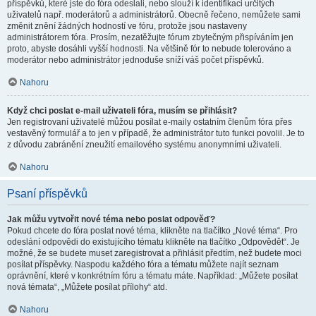
příspěvků, které jste do fóra odeslali, nebo slouží k identifikaci určitých
uživatelů např. moderátorů a administrátorů. Obecně řečeno, nemůžete sami
změnit znění žádných hodností ve fóru, protože jsou nastaveny
administrátorem fóra. Prosím, nezatěžujte fórum zbytečným přispíváním jen
proto, abyste dosáhli vyšší hodnosti. Na většině fór to nebude tolerováno a
moderátor nebo administrátor jednoduše sníží váš počet příspěvků.
Nahoru
Když chci poslat e-mail uživateli fóra, musím se přihlásit?
Jen registrovaní uživatelé můžou posílat e-maily ostatním členům fóra přes
vestavěný formulář a to jen v případě, že administrátor tuto funkci povolil. Je to
z důvodu zabránění zneužití emailového systému anonymními uživateli.
Nahoru
Psaní příspěvků
Jak můžu vytvořit nové téma nebo poslat odpověď?
Pokud chcete do fóra poslat nové téma, klikněte na tlačítko „Nové téma“. Pro
odeslání odpovědi do existujícího tématu klikněte na tlačítko „Odpovědět“. Je
možné, že se budete muset zaregistrovat a přihlásit předtím, než budete moci
posílat příspěvky. Naspodu každého fóra a tématu můžete najít seznam
oprávnění, které v konkrétním fóru a tématu máte. Například: „Můžete posílat
nová témata“, „Můžete posílat přílohy“ atd.
Nahoru