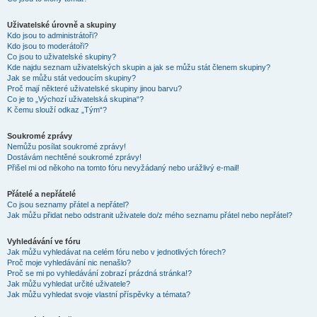
Uživatelské úrovně a skupiny
Kdo jsou to administrátoři?
Kdo jsou to moderátoři?
Co jsou to uživatelské skupiny?
Kde najdu seznam uživatelských skupin a jak se můžu stát členem skupiny?
Jak se můžu stát vedoucím skupiny?
Proč mají některé uživatelské skupiny jinou barvu?
Co je to „Výchozí uživatelská skupina“?
K čemu slouží odkaz „Tým“?
Soukromé zprávy
Nemůžu posílat soukromé zprávy!
Dostávám nechtěné soukromé zprávy!
Přišel mi od někoho na tomto fóru nevyžádaný nebo urážlivý e-mail!
Přátelé a nepřátelé
Co jsou seznamy přátel a nepřátel?
Jak můžu přidat nebo odstranit uživatele do/z mého seznamu přátel nebo nepřátel?
Vyhledávání ve fóru
Jak můžu vyhledávat na celém fóru nebo v jednotlivých fórech?
Proč moje vyhledávání nic nenašlo?
Proč se mi po vyhledávání zobrazí prázdná stránka!?
Jak můžu vyhledat určité uživatele?
Jak můžu vyhledat svoje vlastní příspěvky a témata?