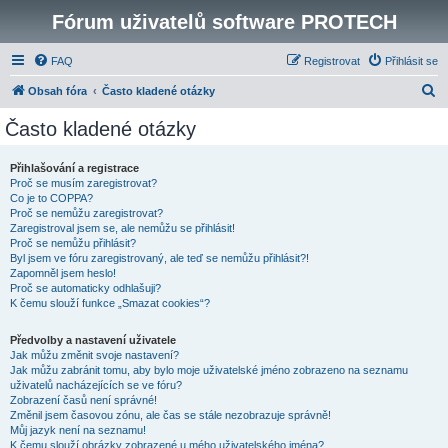
Fórum uživatelů software PROTECH
FAQ
Registrovat
Přihlásit se
H
Obsah fóra
Často kladené otázky
l
Často kladené otázky
e
d
Přihlašování a registrace
Proč se musím zaregistrovat?
a
Co je to COPPA?
t
Proč se nemůžu zaregistrovat?
Zaregistroval jsem se, ale nemůžu se přihlásit!
Proč se nemůžu přihlásit?
Byl jsem ve fóru zaregistrovaný, ale teď se nemůžu přihlásit?!
Zapomněl jsem heslo!
Proč se automaticky odhlašuji?
K čemu slouží funkce „Smazat cookies“?
Předvolby a nastavení uživatele
Jak můžu změnit svoje nastavení?
Jak můžu zabránit tomu, aby bylo moje uživatelské jméno zobrazeno na seznamu
uživatelů nacházejících se ve fóru?
Zobrazení časů není správné!
Změnil jsem časovou zónu, ale čas se stále nezobrazuje správně!
Můj jazyk není na seznamu!
K čemu slouží obrázky zobrazené u mého uživatelského jména?