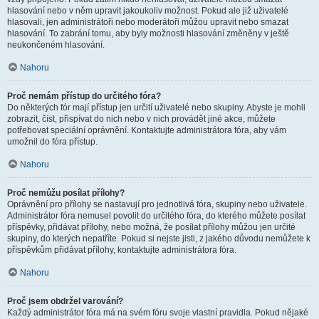
hlasování nebo v něm upravit jakoukoliv možnost. Pokud ale již uživatelé
hlasovali, jen administrátoři nebo moderátoři můžou upravit nebo smazat
hlasování. To zabrání tomu, aby byly možnosti hlasování změněny v ještě
neukončeném hlasování.
Nahoru
Proč nemám přístup do určitého fóra?
Do některých fór mají přístup jen určití uživatelé nebo skupiny. Abyste je mohli
zobrazit, číst, přispívat do nich nebo v nich provádět jiné akce, můžete
potřebovat speciální oprávnění. Kontaktujte administrátora fóra, aby vám
umožnil do fóra přístup.
Nahoru
Proč nemůžu posílat přílohy?
Oprávnění pro přílohy se nastavují pro jednotlivá fóra, skupiny nebo uživatele.
Administrátor fóra nemusel povolit do určitého fóra, do kterého můžete posílat
příspěvky, přidávat přílohy, nebo možná, že posílat přílohy můžou jen určité
skupiny, do kterých nepatříte. Pokud si nejste jisti, z jakého důvodu nemůžete k
příspěvkům přidávat přílohy, kontaktujte administrátora fóra.
Nahoru
Proč jsem obdržel varování?
Každý administrátor fóra má na svém fóru svoje vlastní pravidla. Pokud nějaké