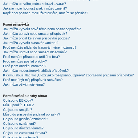
Jak můžu u svého jména zobrazit avatar?
Jaká je moje hodnost a jak ji můžu změnit?
Když chci poslat e-mail uživateli fóra, musím se přihlásit?
Psaní příspěvků
Jak můžu vytvořit nové téma nebo poslat odpověď?
Jak můžu upravit nebo smazat příspěvek?
Jak můžu přidat ke svým příspěvků podpis?
Jak můžu vytvořit hlasování/anketu?
Proč nemůžu přidat do hlasování více možností?
Jak můžu upravit nebo smazat hlasování?
Proč nemám přístup do určitého fóra?
Proč nemůžu posílat přílohy?
Proč jsem obdržel varování?
Jak můžu moderátorovi nahlásit příspěvek?
K čemu slouží tlačítko „Uložit jako rozepsanou zprávu“ zobrazené při psaní příspěvku?
Proč musí být můj příspěvek schválen?
Jak můžu oživit moje téma?
Formátování a druhy témat
Co jsou to BBKódy?
Můžu použít HTML?
Co jsou to smajlíci?
Můžu do příspěvků přidávat obrázky?
Co jsou to globální oznámení?
Co jsou to oznámení?
Co jsou to důležitá témata?
Co jsou to zamknutá témata?
Co jsou to ikony témat?