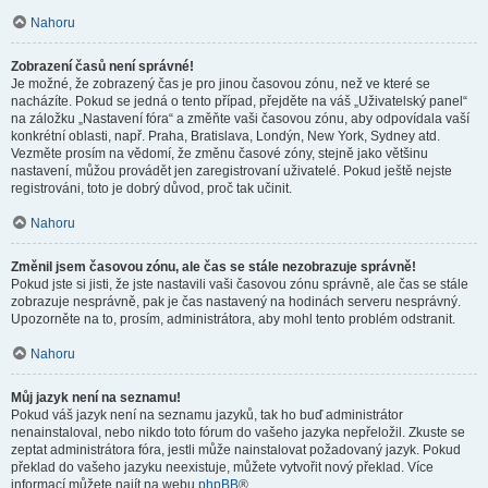
Nahoru
Zobrazení časů není správné!
Je možné, že zobrazený čas je pro jinou časovou zónu, než ve které se
nacházíte. Pokud se jedná o tento případ, přejděte na váš „Uživatelský panel“
na záložku „Nastavení fóra“ a změňte vaši časovou zónu, aby odpovídala vaší
konkrétní oblasti, např. Praha, Bratislava, Londýn, New York, Sydney atd.
Vezměte prosím na vědomí, že změnu časové zóny, stejně jako většinu
nastavení, můžou provádět jen zaregistrovaní uživatelé. Pokud ještě nejste
registrováni, toto je dobrý důvod, proč tak učinit.
Nahoru
Změnil jsem časovou zónu, ale čas se stále nezobrazuje správně!
Pokud jste si jisti, že jste nastavili vaši časovou zónu správně, ale čas se stále
zobrazuje nesprávně, pak je čas nastavený na hodinách serveru nesprávný.
Upozorněte na to, prosím, administrátora, aby mohl tento problém odstranit.
Nahoru
Můj jazyk není na seznamu!
Pokud váš jazyk není na seznamu jazyků, tak ho buď administrátor
nenainstaloval, nebo nikdo toto fórum do vašeho jazyka nepřeložil. Zkuste se
zeptat administrátora fóra, jestli může nainstalovat požadovaný jazyk. Pokud
překlad do vašeho jazyku neexistuje, můžete vytvořit nový překlad. Více
informací můžete najít na webu
phpBB
®.