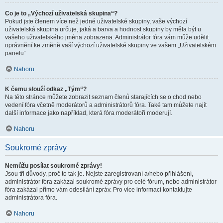
Co je to „Výchozí uživatelská skupina“?
Pokud jste členem více než jedné uživatelské skupiny, vaše výchozí
uživatelská skupina určuje, jaká a barva a hodnost skupiny by měla být u
vašeho uživatelského jména zobrazena. Administrátor fóra vám může udělit
oprávnění ke změně vaší výchozí uživatelské skupiny ve vašem „Uživatelském
panelu“.
Nahoru
K čemu slouží odkaz „Tým“?
Na této stránce můžete zobrazit seznam členů starajících se o chod nebo
vedení fóra včetně moderátorů a administrátorů fóra. Také tam můžete najít
další informace jako například, která fóra moderátoři moderují.
Nahoru
Soukromé zprávy
Nemůžu posílat soukromé zprávy!
Jsou tři důvody, proč to tak je. Nejste zaregistrovaní a/nebo přihlášení,
administrátor fóra zakázal soukromé zprávy pro celé fórum, nebo administrátor
fóra zakázal přímo vám odesílání zpráv. Pro více informací kontaktujte
administrátora fóra.
Nahoru