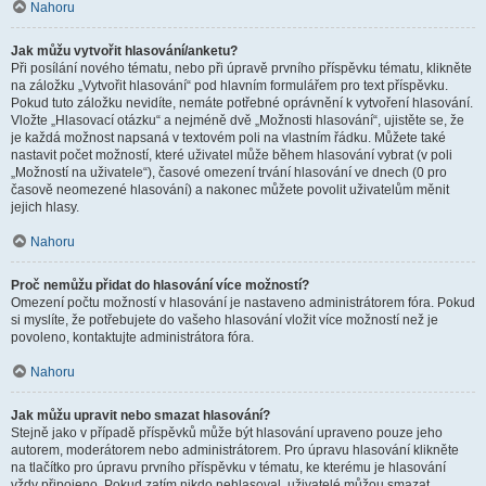
Nahoru
Jak můžu vytvořit hlasování/anketu?
Při posílání nového tématu, nebo při úpravě prvního příspěvku tématu, klikněte
na záložku „Vytvořit hlasování“ pod hlavním formulářem pro text příspěvku.
Pokud tuto záložku nevidíte, nemáte potřebné oprávnění k vytvoření hlasování.
Vložte „Hlasovací otázku“ a nejméně dvě „Možnosti hlasování“, ujistěte se, že
je každá možnost napsaná v textovém poli na vlastním řádku. Můžete také
nastavit počet možností, které uživatel může během hlasování vybrat (v poli
„Možností na uživatele“), časové omezení trvání hlasování ve dnech (0 pro
časově neomezené hlasování) a nakonec můžete povolit uživatelům měnit
jejich hlasy.
Nahoru
Proč nemůžu přidat do hlasování více možností?
Omezení počtu možností v hlasování je nastaveno administrátorem fóra. Pokud
si myslíte, že potřebujete do vašeho hlasování vložit více možností než je
povoleno, kontaktujte administrátora fóra.
Nahoru
Jak můžu upravit nebo smazat hlasování?
Stejně jako v případě příspěvků může být hlasování upraveno pouze jeho
autorem, moderátorem nebo administrátorem. Pro úpravu hlasování klikněte
na tlačítko pro úpravu prvního příspěvku v tématu, ke kterému je hlasování
vždy připojeno. Pokud zatím nikdo nehlasoval, uživatelé můžou smazat