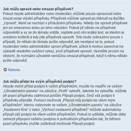
Jak můžu upravit nebo smazat příspěvek?
Pokud nejste administrátor nebo moderátor, můžete pouze upravovat nebo
mazat svoje vlastní příspěvky. Příspěvek můžete upravit po kliknutí na tlačítko
„Upravit“, které se nachází v příslušném příspěvku. Někdy lze upravit příspěvek
jen po omezenou dobu po jeho odeslání. Pokud již někdo na příspěvek
odpověděl a vy se do tématu vrátíte, najdete pod ním krátký text, ve kterém je
uvedeno kolikrát a kdy jste příspěvek upravili. Toto bude zobrazeno pouze v
případě, že někdo do tématu pošle odpověď, ale neobjeví se to, pokud
moderátor nebo administrátor upraví příspěvek, ačkoli ti mohou zanechat na
základě vlastního uvážení vzkaz, proč příspěvek upravili. Vezměte prosím na
vědomí, že normální uživatelé nemůžou smazat příspěvek, když k němu někdo
pošle odpověď.
Nahoru
Jak můžu přidat ke svým příspěvků podpis?
Abyste mohli přidat podpis k vašim příspěvkům, musíte ho nejdřív ve vašem
„Uživatelském panelu“ na záložce „Profil“ vytvořit. Jakmile ho vytvoříte, můžete
při psaní příspěvku zatrhnout políčko
Připojit podpis
, čímž váš podpis k
příspěvku připojíte. Pomocí možnosti „Připojit můj podpis ke všem mým
příspěvkům“, kterou naleznete ve vašem „Uživatelském panelu“ na záložce
„Nastavení fóra“ v sekci „Výchozí nastavení příspěvků“ můžete automaticky
připojit váš podpis ke všem vašim příspěvkům. Pokud to uděláte, můžete stále
zamezit připojení vašeho podpisu k jednotlivým příspěvkům tak, že během
psaní příspěvku zrušíte zaškrtnutí možnosti
Připojit podpis
.