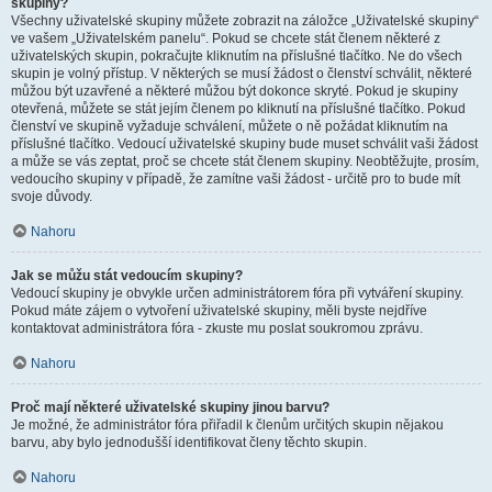
skupiny?
Všechny uživatelské skupiny můžete zobrazit na záložce „Uživatelské skupiny“
ve vašem „Uživatelském panelu“. Pokud se chcete stát členem některé z
uživatelských skupin, pokračujte kliknutím na příslušné tlačítko. Ne do všech
skupin je volný přístup. V některých se musí žádost o členství schválit, některé
můžou být uzavřené a některé můžou být dokonce skryté. Pokud je skupiny
otevřená, můžete se stát jejím členem po kliknutí na příslušné tlačítko. Pokud
členství ve skupině vyžaduje schválení, můžete o ně požádat kliknutím na
příslušné tlačítko. Vedoucí uživatelské skupiny bude muset schválit vaši žádost
a může se vás zeptat, proč se chcete stát členem skupiny. Neobtěžujte, prosím,
vedoucího skupiny v případě, že zamítne vaši žádost - určitě pro to bude mít
svoje důvody.
Nahoru
Jak se můžu stát vedoucím skupiny?
Vedoucí skupiny je obvykle určen administrátorem fóra při vytváření skupiny.
Pokud máte zájem o vytvoření uživatelské skupiny, měli byste nejdříve
kontaktovat administrátora fóra - zkuste mu poslat soukromou zprávu.
Nahoru
Proč mají některé uživatelské skupiny jinou barvu?
Je možné, že administrátor fóra přiřadil k členům určitých skupin nějakou
barvu, aby bylo jednodušší identifikovat členy těchto skupin.
Nahoru