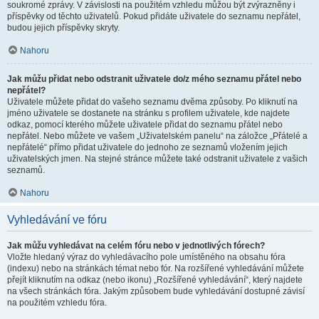
soukromé zprávy. V závislosti na použitém vzhledu můžou být zvýrazněny i
příspěvky od těchto uživatelů. Pokud přidáte uživatele do seznamu nepřátel,
budou jejich příspěvky skryty.
Nahoru
Jak můžu přidat nebo odstranit uživatele do/z mého seznamu přátel nebo
nepřátel?
Uživatele můžete přidat do vašeho seznamu dvěma způsoby. Po kliknutí na
jméno uživatele se dostanete na stránku s profilem uživatele, kde najdete
odkaz, pomocí kterého můžete uživatele přidat do seznamu přátel nebo
nepřátel. Nebo můžete ve vašem „Uživatelském panelu“ na záložce „Přátelé a
nepřátelé“ přímo přidat uživatele do jednoho ze seznamů vložením jejich
uživatelských jmen. Na stejné stránce můžete také odstranit uživatele z vašich
seznamů.
Nahoru
Vyhledávání ve fóru
Jak můžu vyhledávat na celém fóru nebo v jednotlivých fórech?
Vložte hledaný výraz do vyhledávacího pole umístěného na obsahu fóra
(indexu) nebo na stránkách témat nebo fór. Na rozšířené vyhledávání můžete
přejít kliknutím na odkaz (nebo ikonu) „Rozšířené vyhledávání“, který najdete
na všech stránkách fóra. Jakým způsobem bude vyhledávání dostupné závisí
na použitém vzhledu fóra.