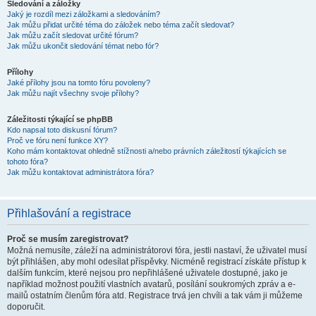
Sledování a záložky
Jaký je rozdíl mezi záložkami a sledováním?
Jak můžu přidat určité téma do záložek nebo téma začít sledovat?
Jak můžu začít sledovat určité fórum?
Jak můžu ukončit sledování témat nebo fór?
Přílohy
Jaké přílohy jsou na tomto fóru povoleny?
Jak můžu najít všechny svoje přílohy?
Záležitosti týkající se phpBB
Kdo napsal toto diskusní fórum?
Proč ve fóru není funkce XY?
Koho mám kontaktovat ohledně stížnosti a/nebo právních záležitostí týkajících se
tohoto fóra?
Jak můžu kontaktovat administrátora fóra?
Přihlašování a registrace
Proč se musím zaregistrovat?
Možná nemusíte, záleží na administrátorovi fóra, jestli nastaví, že uživatel musí
být přihlášen, aby mohl odesílat příspěvky. Nicméně registrací získáte přístup k
dalším funkcím, které nejsou pro nepřihlášené uživatele dostupné, jako je
například možnost použití vlastních avatarů, posílání soukromých zpráv a e-
mailů ostatním členům fóra atd. Registrace trvá jen chvíli a tak vám ji můžeme
doporučit.