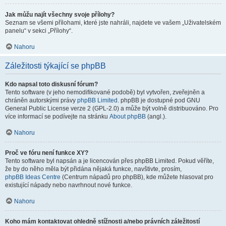
Jak můžu najít všechny svoje přílohy?
Seznam se všemi přílohami, které jste nahráli, najdete ve vašem „Uživatelském
panelu“ v sekci „Přílohy“.
Nahoru
Záležitosti týkající se phpBB
Kdo napsal toto diskusní fórum?
Tento software (v jeho nemodifikované podobě) byl vytvořen, zveřejněn a
chráněn autorskými právy
phpBB Limited
. phpBB je dostupné pod GNU
General Public License verze 2 (GPL-2.0) a může být volně distribuováno. Pro
více informací se podívejte na stránku
About phpBB
(angl.).
Nahoru
Proč ve fóru není funkce XY?
Tento software byl napsán a je licencován přes phpBB Limited. Pokud věříte,
že by do něho měla být přidána nějaká funkce, navštivte, prosím,
phpBB Ideas Centre
(Centrum nápadů pro phpBB), kde můžete hlasovat pro
existující nápady nebo navrhnout nové funkce.
Nahoru
Koho mám kontaktovat ohledně stížnosti a/nebo právních záležitostí