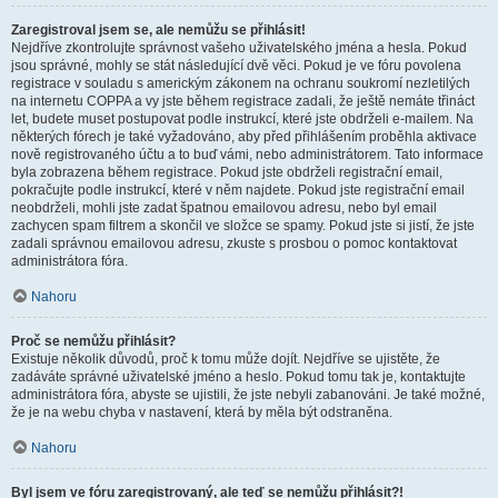
Zaregistroval jsem se, ale nemůžu se přihlásit!
Nejdříve zkontrolujte správnost vašeho uživatelského jména a hesla. Pokud
jsou správné, mohly se stát následující dvě věci. Pokud je ve fóru povolena
registrace v souladu s americkým zákonem na ochranu soukromí nezletilých
na internetu COPPA a vy jste během registrace zadali, že ještě nemáte třináct
let, budete muset postupovat podle instrukcí, které jste obdrželi e-mailem. Na
některých fórech je také vyžadováno, aby před přihlášením proběhla aktivace
nově registrovaného účtu a to buď vámi, nebo administrátorem. Tato informace
byla zobrazena během registrace. Pokud jste obdrželi registrační email,
pokračujte podle instrukcí, které v něm najdete. Pokud jste registrační email
neobdrželi, mohli jste zadat špatnou emailovou adresu, nebo byl email
zachycen spam filtrem a skončil ve složce se spamy. Pokud jste si jistí, že jste
zadali správnou emailovou adresu, zkuste s prosbou o pomoc kontaktovat
administrátora fóra.
Nahoru
Proč se nemůžu přihlásit?
Existuje několik důvodů, proč k tomu může dojít. Nejdříve se ujistěte, že
zadáváte správné uživatelské jméno a heslo. Pokud tomu tak je, kontaktujte
administrátora fóra, abyste se ujistili, že jste nebyli zabanováni. Je také možné,
že je na webu chyba v nastavení, která by měla být odstraněna.
Nahoru
Byl jsem ve fóru zaregistrovaný, ale teď se nemůžu přihlásit?!