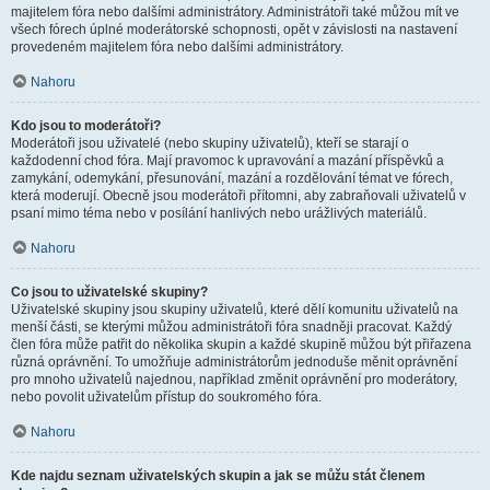
majitelem fóra nebo dalšími administrátory. Administrátoři také můžou mít ve
všech fórech úplné moderátorské schopnosti, opět v závislosti na nastavení
provedeném majitelem fóra nebo dalšími administrátory.
Nahoru
Kdo jsou to moderátoři?
Moderátoři jsou uživatelé (nebo skupiny uživatelů), kteří se starají o
každodenní chod fóra. Mají pravomoc k upravování a mazání příspěvků a
zamykání, odemykání, přesunování, mazání a rozdělování témat ve fórech,
která moderují. Obecně jsou moderátoři přítomni, aby zabraňovali uživatelů v
psaní mimo téma nebo v posílání hanlivých nebo urážlivých materiálů.
Nahoru
Co jsou to uživatelské skupiny?
Uživatelské skupiny jsou skupiny uživatelů, které dělí komunitu uživatelů na
menší části, se kterými můžou administrátoři fóra snadněji pracovat. Každý
člen fóra může patřit do několika skupin a každé skupině můžou být přiřazena
různá oprávnění. To umožňuje administrátorům jednoduše měnit oprávnění
pro mnoho uživatelů najednou, například změnit oprávnění pro moderátory,
nebo povolit uživatelům přístup do soukromého fóra.
Nahoru
Kde najdu seznam uživatelských skupin a jak se můžu stát členem