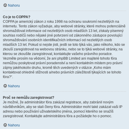
Nahoru
Co je to COPPA?
COPPA je americký zákon z roku 1998 na ochranu soukromí nezletilých na
internetu. Tento zákon vyžaduje, aby webové stránky, které mohou potenciálně
shromažďovat informace od nezletilých osob mladších 13 let, získaly písemný
souhlas rodičů nebo nějaké jiné potvrzení od zákonného zástupce povolující
shromažďování osobních identifikačních informací od nezletilých osob
mladších 13 let. Pokud si nejste jisti, jestli se toto týká vás, jako někoho, kdo se
zkouší zaregistrovat na webovou stránku, nebo se to týká webové stránky, na
kterou se zkoušíte zaregistrovat, kontaktujte vašeho právního poradce.
Vezměte prosím na vědomí, že ani phpBB Limited ani majitelé tohoto fóra
nemůžou poskytovat právní poradenství a není kontaktním místem pro právní
zájmy jakéhokoliv druhu, kromě těch uvedených v otázce „Koho mám
kontaktovat ohledně stížnosti a/nebo právních záležitostí týkajících se tohoto
fóra?“.
Nahoru
Proč se nemůžu zaregistrovat?
Je možné, že administrátor fóra zakázal registrace, aby zabránil novým
návštěvníkům, aby se stali členy fóra. Administrátor mohl také zakázat vaši IP
adresu nebo používání uživatelského jména, pomocí kterého se snažíš
zaregistrovat. Kontaktujte administrátora fóra a požádejte ho o pomoc.
Nahoru