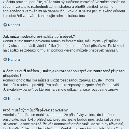
z těchto pravidel porušíte, může vám být uděleno varování. Vezměte prosím na
vědomí, že toto je rozhodnutí administrátora a phpBB Limited nemá nic
společného s varováními na daném fóru. Pokud si nejste jisti, z jakého důvodu
jste obdrželi varování, kontaktujte administrátora fóra.
Nahoru
Jak můžu moderátorovi nahlásit příspěvek?
Pokud je tato funkce povolena administrátorem fóra, měli byste v příspěvku,
který chcete nahlásit, vidět tlačítko (ikonu) pro nahlášení příspěvku. Po kliknutí
na tlačítko se zobrazí formulář, pomocí kterého můžete příspěvek nahlásit.
Nahoru
K čemu slouží tlačítko „Uložit jako rozepsanou zprávu“ zobrazené při psaní
příspěvku?
Pomocí tohoto tlačítka můžete uložit rozepsanou zprávu, abyste ji mohli
dokončit a odeslat později. Pro načtení rozepsaných zpráv přejděte na váš
„Uživatelský panel“, ve kterém naleznete odkaz na vaše rozepsané zprávy.
Nahoru
Proč musí být můj příspěvek schválen?
Administrátor fóra se mohl rozhodnout, že příspěvky ve fóru, do kterého
přispíváte, musí být prohlédnuty předtím, než je budou moci zobrazit ostatní
uživatelé. Je také možné, že vás administrátor fóra vložil do skupiny uživatelů,
jejichž příspěvky musí být schváleny. Kontaktujte, prosím, administrátora fóra