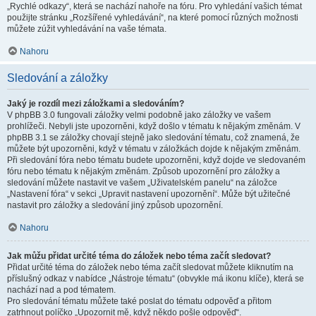
„Rychlé odkazy“, která se nachází nahoře na fóru. Pro vyhledání vašich témat
použijte stránku „Rozšířené vyhledávání“, na které pomocí různých možnosti
můžete zúžit vyhledávání na vaše témata.
Nahoru
Sledování a záložky
Jaký je rozdíl mezi záložkami a sledováním?
V phpBB 3.0 fungovali záložky velmi podobně jako záložky ve vašem
prohlížeči. Nebyli jste upozorněni, když došlo v tématu k nějakým změnám. V
phpBB 3.1 se záložky chovají stejně jako sledování tématu, což znamená, že
můžete být upozorněni, když v tématu v záložkách dojde k nějakým změnám.
Při sledování fóra nebo tématu budete upozorněni, když dojde ve sledovaném
fóru nebo tématu k nějakým změnám. Způsob upozornění pro záložky a
sledování můžete nastavit ve vašem „Uživatelském panelu“ na záložce
„Nastavení fóra“ v sekci „Upravit nastavení upozornění“. Může být užitečné
nastavit pro záložky a sledování jiný způsob upozornění.
Nahoru
Jak můžu přidat určité téma do záložek nebo téma začít sledovat?
Přidat určité téma do záložek nebo téma začít sledovat můžete kliknutím na
příslušný odkaz v nabídce „Nástroje tématu“ (obvykle má ikonu klíče), která se
nachází nad a pod tématem.
Pro sledování tématu můžete také poslat do tématu odpověď a přitom
zatrhnout políčko „Upozornit mě, když někdo pošle odpověď“.