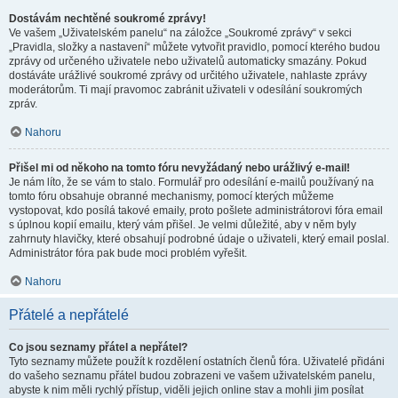
Dostávám nechtěné soukromé zprávy!
Ve vašem „Uživatelském panelu“ na záložce „Soukromé zprávy“ v sekci
„Pravidla, složky a nastavení“ můžete vytvořit pravidlo, pomocí kterého budou
zprávy od určeného uživatele nebo uživatelů automaticky smazány. Pokud
dostáváte urážlivé soukromé zprávy od určitého uživatele, nahlaste zprávy
moderátorům. Ti mají pravomoc zabránit uživateli v odesílání soukromých
zpráv.
Nahoru
Přišel mi od někoho na tomto fóru nevyžádaný nebo urážlivý e-mail!
Je nám líto, že se vám to stalo. Formulář pro odesílání e-mailů používaný na
tomto fóru obsahuje obranné mechanismy, pomocí kterých můžeme
vystopovat, kdo posílá takové emaily, proto pošlete administrátorovi fóra email
s úplnou kopií emailu, který vám přišel. Je velmi důležité, aby v něm byly
zahrnuty hlavičky, které obsahují podrobné údaje o uživateli, který email poslal.
Administrátor fóra pak bude moci problém vyřešit.
Nahoru
Přátelé a nepřátelé
Co jsou seznamy přátel a nepřátel?
Tyto seznamy můžete použít k rozdělení ostatních členů fóra. Uživatelé přidáni
do vašeho seznamu přátel budou zobrazeni ve vašem uživatelském panelu,
abyste k nim měli rychlý přístup, viděli jejich online stav a mohli jim posílat