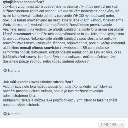
týkajících se tohoto fóra?
Jakýkoliv z administrátorů uvedených na stránce „Tým“, by měl být pro vaši
stížnost vhodnou kontaktní osobou. Pokud se vám nedostane odpovědi, měli
byste kontaktovat majitele domény (proveďte
WHOIS vyhledávání
) nebo,
pokud je fórum provozováno na bezplatné službě (např. Yahoo!, forumzdarma,
Webzdarma atd.), vedení nebo oddělení stížností tohoto provozovatele.
Vezměte, prosím, na vědomí, že phpBB Limited na tomto fóru
nemá absolutně
žádné pravomoci
a nemůže nést odpovědnost za to jak, kde, nebo kým je toto
fórum používáno. Nekontaktujte phpBB Limited v souvislosti s jakýmikoliv
právními záležitostmi (zastavení činnosti, odpovědnost, pomlouvačný komentář
atd.), které
nemají přímou souvislost
s webem phpBB.com, nebo se
samotným phpBB softwarem. Pokud pošlete e-mail phpBB Limited týkající se
jakákoliv třetí strany
, která používá tento software, můžete očekávat, že
dostanete pouze strohou, nebo vůbec žádnou odpověď.
Nahoru
Jak můžu kontaktovat administrátora fóra?
Všichni uživatelé fóra můžou použít formulář „Kontaktujte nás“, který se
nachází naspodu všech stránek, pokud je tato možnost povolena
administrátorem fóra.
Přihlášení uživatelé můžou také použít odkaz „Tým“, který se také nachází
naspodu všech stránek.
Nahoru
Přejít na