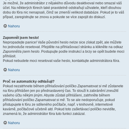
Je možné, že administrátor z nějakého důvodu deaktivoval nebo smazal váš
účet. Na některých fórech také pravidelně odstraňují uživatele, kteří dlouhou
dobu do fóra nic nenapsali, čímž se zmenší velikost databáze. Pokud je to váš
případ, zaregistrujte se znovu a pokuste se více zapojit do diskuzí.
Nahoru
Zapomněl jsem heslo!
Nepropadejte panice! Vaše původní heslo nelze sice získat zpět, ale můžete
ho jednoduše resetovat. Přejděte na přihlašovací stránku a klikněte na odkaz
Zapomněl/a jsem heslo
. Postupujte podle instrukcí a brzy se opět budete moci
přihlásit.
Pokud nebudete moci resetovat vaše heslo, kontaktujte administrátora fóra.
Nahoru
Proč se automaticky odhlašuji?
Pokud nezatrhnete během přihlašování políčko
Zapamatovat si mě
zůstanete
na fóru přihlášen jen po přednastavený čas. To slouží k zabránění zneužití
vašeho účtu někým jiným. Abyste zůstali přihlášeni, zatrhněte během
přihlašování políčko
Zapamatovat si mě
. To se ale nedoporučuje, pokud
přistupujete k fóru ze sdíleného počítače, např. v knihovně, internetové
kavárně, počítačové učebně atd. Pokud toto zaškrtávací políčko nevidíte,
znamená to, že administrátor fóra tuto funkci zakázal.
Nahoru