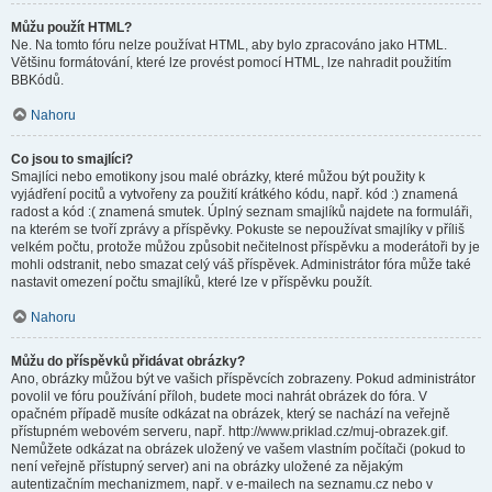
Můžu použít HTML?
Ne. Na tomto fóru nelze používat HTML, aby bylo zpracováno jako HTML.
Většinu formátování, které lze provést pomocí HTML, lze nahradit použitím
BBKódů.
Nahoru
Co jsou to smajlíci?
Smajlíci nebo emotikony jsou malé obrázky, které můžou být použity k
vyjádření pocitů a vytvořeny za použití krátkého kódu, např. kód :) znamená
radost a kód :( znamená smutek. Úplný seznam smajlíků najdete na formuláři,
na kterém se tvoří zprávy a příspěvky. Pokuste se nepoužívat smajlíky v příliš
velkém počtu, protože můžou způsobit nečitelnost příspěvku a moderátoři by je
mohli odstranit, nebo smazat celý váš příspěvek. Administrátor fóra může také
nastavit omezení počtu smajlíků, které lze v příspěvku použít.
Nahoru
Můžu do příspěvků přidávat obrázky?
Ano, obrázky můžou být ve vašich příspěvcích zobrazeny. Pokud administrátor
povolil ve fóru používání příloh, budete moci nahrát obrázek do fóra. V
opačném případě musíte odkázat na obrázek, který se nachází na veřejně
přístupném webovém serveru, např. http://www.priklad.cz/muj-obrazek.gif.
Nemůžete odkázat na obrázek uložený ve vašem vlastním počítači (pokud to
není veřejně přístupný server) ani na obrázky uložené za nějakým
autentizačním mechanizmem, např. v e-mailech na seznamu.cz nebo v