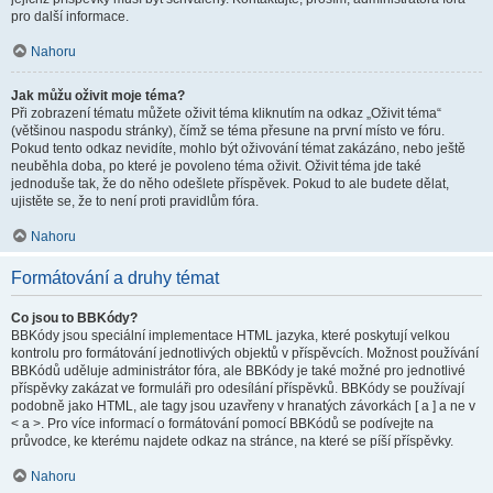
pro další informace.
Nahoru
Jak můžu oživit moje téma?
Při zobrazení tématu můžete oživit téma kliknutím na odkaz „Oživit téma“
(většinou naspodu stránky), čímž se téma přesune na první místo ve fóru.
Pokud tento odkaz nevidíte, mohlo být oživování témat zakázáno, nebo ještě
neuběhla doba, po které je povoleno téma oživit. Oživit téma jde také
jednoduše tak, že do něho odešlete příspěvek. Pokud to ale budete dělat,
ujistěte se, že to není proti pravidlům fóra.
Nahoru
Formátování a druhy témat
Co jsou to BBKódy?
BBKódy jsou speciální implementace HTML jazyka, které poskytují velkou
kontrolu pro formátování jednotlivých objektů v příspěvcích. Možnost používání
BBKódů uděluje administrátor fóra, ale BBKódy je také možné pro jednotlivé
příspěvky zakázat ve formuláři pro odesílání příspěvků. BBKódy se používají
podobně jako HTML, ale tagy jsou uzavřeny v hranatých závorkách [ a ] a ne v
< a >. Pro více informací o formátování pomocí BBKódů se podívejte na
průvodce, ke kterému najdete odkaz na stránce, na které se píší příspěvky.
Nahoru