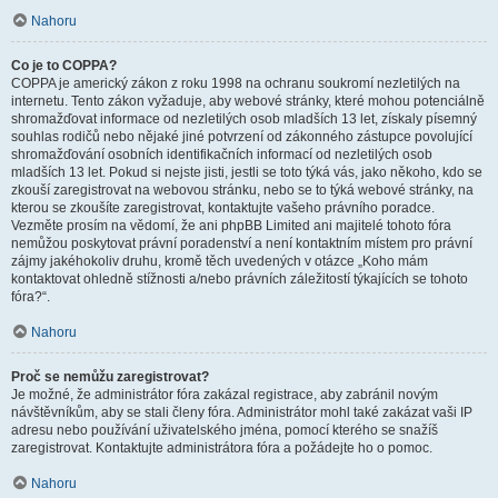
Nahoru
Co je to COPPA?
COPPA je americký zákon z roku 1998 na ochranu soukromí nezletilých na
internetu. Tento zákon vyžaduje, aby webové stránky, které mohou potenciálně
shromažďovat informace od nezletilých osob mladších 13 let, získaly písemný
souhlas rodičů nebo nějaké jiné potvrzení od zákonného zástupce povolující
shromažďování osobních identifikačních informací od nezletilých osob
mladších 13 let. Pokud si nejste jisti, jestli se toto týká vás, jako někoho, kdo se
zkouší zaregistrovat na webovou stránku, nebo se to týká webové stránky, na
kterou se zkoušíte zaregistrovat, kontaktujte vašeho právního poradce.
Vezměte prosím na vědomí, že ani phpBB Limited ani majitelé tohoto fóra
nemůžou poskytovat právní poradenství a není kontaktním místem pro právní
zájmy jakéhokoliv druhu, kromě těch uvedených v otázce „Koho mám
kontaktovat ohledně stížnosti a/nebo právních záležitostí týkajících se tohoto
fóra?“.
Nahoru
Proč se nemůžu zaregistrovat?
Je možné, že administrátor fóra zakázal registrace, aby zabránil novým
návštěvníkům, aby se stali členy fóra. Administrátor mohl také zakázat vaši IP
adresu nebo používání uživatelského jména, pomocí kterého se snažíš
zaregistrovat. Kontaktujte administrátora fóra a požádejte ho o pomoc.
Nahoru