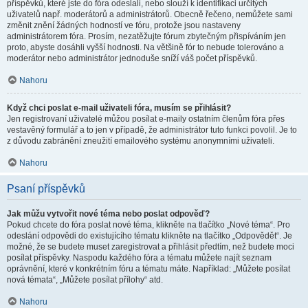
příspěvků, které jste do fóra odeslali, nebo slouží k identifikaci určitých
uživatelů např. moderátorů a administrátorů. Obecně řečeno, nemůžete sami
změnit znění žádných hodností ve fóru, protože jsou nastaveny
administrátorem fóra. Prosím, nezatěžujte fórum zbytečným přispíváním jen
proto, abyste dosáhli vyšší hodnosti. Na většině fór to nebude tolerováno a
moderátor nebo administrátor jednoduše sníží váš počet příspěvků.
Nahoru
Když chci poslat e-mail uživateli fóra, musím se přihlásit?
Jen registrovaní uživatelé můžou posílat e-maily ostatním členům fóra přes
vestavěný formulář a to jen v případě, že administrátor tuto funkci povolil. Je to
z důvodu zabránění zneužití emailového systému anonymními uživateli.
Nahoru
Psaní příspěvků
Jak můžu vytvořit nové téma nebo poslat odpověď?
Pokud chcete do fóra poslat nové téma, klikněte na tlačítko „Nové téma“. Pro
odeslání odpovědi do existujícího tématu klikněte na tlačítko „Odpovědět“. Je
možné, že se budete muset zaregistrovat a přihlásit předtím, než budete moci
posílat příspěvky. Naspodu každého fóra a tématu můžete najít seznam
oprávnění, které v konkrétním fóru a tématu máte. Například: „Můžete posílat
nová témata“, „Můžete posílat přílohy“ atd.
Nahoru