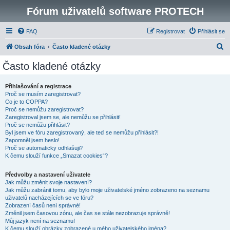
Fórum uživatelů software PROTECH
FAQ
Registrovat
Přihlásit se
H
Obsah fóra
Často kladené otázky
l
Často kladené otázky
e
d
Přihlašování a registrace
Proč se musím zaregistrovat?
a
Co je to COPPA?
t
Proč se nemůžu zaregistrovat?
Zaregistroval jsem se, ale nemůžu se přihlásit!
Proč se nemůžu přihlásit?
Byl jsem ve fóru zaregistrovaný, ale teď se nemůžu přihlásit?!
Zapomněl jsem heslo!
Proč se automaticky odhlašuji?
K čemu slouží funkce „Smazat cookies“?
Předvolby a nastavení uživatele
Jak můžu změnit svoje nastavení?
Jak můžu zabránit tomu, aby bylo moje uživatelské jméno zobrazeno na seznamu
uživatelů nacházejících se ve fóru?
Zobrazení časů není správné!
Změnil jsem časovou zónu, ale čas se stále nezobrazuje správně!
Můj jazyk není na seznamu!
K čemu slouží obrázky zobrazené u mého uživatelského jména?