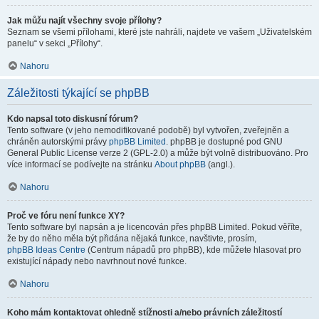
Jak můžu najít všechny svoje přílohy?
Seznam se všemi přílohami, které jste nahráli, najdete ve vašem „Uživatelském
panelu“ v sekci „Přílohy“.
Nahoru
Záležitosti týkající se phpBB
Kdo napsal toto diskusní fórum?
Tento software (v jeho nemodifikované podobě) byl vytvořen, zveřejněn a
chráněn autorskými právy
phpBB Limited
. phpBB je dostupné pod GNU
General Public License verze 2 (GPL-2.0) a může být volně distribuováno. Pro
více informací se podívejte na stránku
About phpBB
(angl.).
Nahoru
Proč ve fóru není funkce XY?
Tento software byl napsán a je licencován přes phpBB Limited. Pokud věříte,
že by do něho měla být přidána nějaká funkce, navštivte, prosím,
phpBB Ideas Centre
(Centrum nápadů pro phpBB), kde můžete hlasovat pro
existující nápady nebo navrhnout nové funkce.
Nahoru
Koho mám kontaktovat ohledně stížnosti a/nebo právních záležitostí