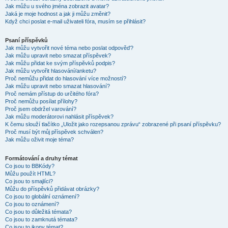
Jak můžu u svého jména zobrazit avatar?
Jaká je moje hodnost a jak ji můžu změnit?
Když chci poslat e-mail uživateli fóra, musím se přihlásit?
Psaní příspěvků
Jak můžu vytvořit nové téma nebo poslat odpověď?
Jak můžu upravit nebo smazat příspěvek?
Jak můžu přidat ke svým příspěvků podpis?
Jak můžu vytvořit hlasování/anketu?
Proč nemůžu přidat do hlasování více možností?
Jak můžu upravit nebo smazat hlasování?
Proč nemám přístup do určitého fóra?
Proč nemůžu posílat přílohy?
Proč jsem obdržel varování?
Jak můžu moderátorovi nahlásit příspěvek?
K čemu slouží tlačítko „Uložit jako rozepsanou zprávu“ zobrazené při psaní příspěvku?
Proč musí být můj příspěvek schválen?
Jak můžu oživit moje téma?
Formátování a druhy témat
Co jsou to BBKódy?
Můžu použít HTML?
Co jsou to smajlíci?
Můžu do příspěvků přidávat obrázky?
Co jsou to globální oznámení?
Co jsou to oznámení?
Co jsou to důležitá témata?
Co jsou to zamknutá témata?
Co jsou to ikony témat?