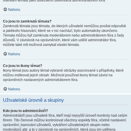
odeslání tématu jako důležitého udělována administrátorem fóra.
Nahoru
Co jsou to zamknutá témata?
Zamknutá témata jsou témata, do kterých uživatelé nemůžou posílat odpovědi
a jakékoliv hlasování, které se v nic nachází, bylo automaticky ukončeno.
Témata můžou být zamknuta moderátorem nebo administrátorem fóra z řady
důvodů. V závislosti na oprávněních, které vám udělil administrátor fóra,
můžete také mít možnost zamykat vlastní témata.
Nahoru
Co jsou to ikony témat?
Ikony témat jsou autory témat vybrané obrázky asociované s příspěvky, které
můžou indikovat jejich obsah. Možnost používat ikony témat závisí na
oprávněních nastavených administrátorem fóra.
Nahoru
Uživatelské úrovně a skupiny
Kdo jsou to administrátoři?
Administrátoři jsou uživatelé fóra, kteří mají nejvyšší úroveň kontroly nad celým
fórem. Tito členové můžou kontrolovat všechny aspekty fóra, včetně nastavení
oprávnění, banování uživatelů, vytváření uživatelských skupin nebo
moderátorů atd. a to v závislosti na oprávněních, která jsou jim udělena