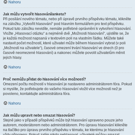
Nahoru
Jak můžu vytvořit hlasování/anketu?
Při posílání nového tématu, nebo při úpravě prvního příspěvku tématu, klikněte
na záložku „Vytvořit hlasování“ pod hlavním formulářem pro text příspěvku.
Pokud tuto záložku nevidíte, nemáte potřebné oprávnění k vytvoření hlasování.
Vložte „Hlasovací otázku“ a nejméně dvě „Možnosti hlasování“, ujistěte se, že
je každá možnost napsaná v textovém poli na vlastním řádku. Můžete také
nastavit počet možností, které uživatel může během hlasování vybrat (v poli
„Možností na uživatele“), časové omezení trvání hlasování ve dnech (0 pro
časově neomezené hlasování) a nakonec můžete povolit uživatelům měnit
jejich hlasy.
Nahoru
Proč nemůžu přidat do hlasování více možností?
Omezení počtu možností v hlasování je nastaveno administrátorem fóra. Pokud
si myslíte, že potřebujete do vašeho hlasování vložit více možností než je
povoleno, kontaktujte administrátora fóra.
Nahoru
Jak můžu upravit nebo smazat hlasování?
Stejně jako v případě příspěvků může být hlasování upraveno pouze jeho
autorem, moderátorem nebo administrátorem. Pro úpravu hlasování klikněte
na tlačítko pro úpravu prvního příspěvku v tématu, ke kterému je hlasování
vždy připojeno. Pokud zatím nikdo nehlasoval, uživatelé můžou smazat