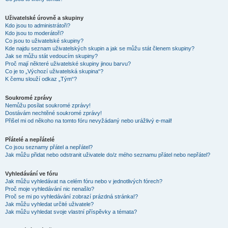
Uživatelské úrovně a skupiny
Kdo jsou to administrátoři?
Kdo jsou to moderátoři?
Co jsou to uživatelské skupiny?
Kde najdu seznam uživatelských skupin a jak se můžu stát členem skupiny?
Jak se můžu stát vedoucím skupiny?
Proč mají některé uživatelské skupiny jinou barvu?
Co je to „Výchozí uživatelská skupina“?
K čemu slouží odkaz „Tým“?
Soukromé zprávy
Nemůžu posílat soukromé zprávy!
Dostávám nechtěné soukromé zprávy!
Přišel mi od někoho na tomto fóru nevyžádaný nebo urážlivý e-mail!
Přátelé a nepřátelé
Co jsou seznamy přátel a nepřátel?
Jak můžu přidat nebo odstranit uživatele do/z mého seznamu přátel nebo nepřátel?
Vyhledávání ve fóru
Jak můžu vyhledávat na celém fóru nebo v jednotlivých fórech?
Proč moje vyhledávání nic nenašlo?
Proč se mi po vyhledávání zobrazí prázdná stránka!?
Jak můžu vyhledat určité uživatele?
Jak můžu vyhledat svoje vlastní příspěvky a témata?