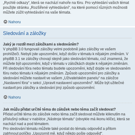
„Rychlé odkazy“, která se nachází nahoře na fóru. Pro vyhledání vašich témat
použijte stránku „Rozšířené vyhledávání“, na které pomocí různých možnosti
můžete zúžit vyhledávání na vaše témata.
Nahoru
Sledování a záložky
Jaký je rozdíl mezi záložkami a sledováním?
V phpBB 3.0 fungovali záložky velmi podobně jako záložky ve vašem
prohlížeči. Nebyli jste upozorněni, když došlo v tématu k nějakým změnám. V
phpBB 3.1 se záložky chovají stejně jako sledování tématu, což znamená, že
můžete být upozorněni, když v tématu v záložkách dojde k nějakým změnám.
Při sledování fóra nebo tématu budete upozorněni, když dojde ve sledovaném
fóru nebo tématu k nějakým změnám. Způsob upozornění pro záložky a
sledování můžete nastavit ve vašem „Uživatelském panelu“ na záložce
„Nastavení fóra“ v sekci „Upravit nastavení upozornění“. Může být užitečné
nastavit pro záložky a sledování jiný způsob upozornění.
Nahoru
Jak můžu přidat určité téma do záložek nebo téma začít sledovat?
Přidat určité téma do záložek nebo téma začít sledovat můžete kliknutím na
příslušný odkaz v nabídce „Nástroje tématu“ (obvykle má ikonu klíče), která se
nachází nad a pod tématem.
Pro sledování tématu můžete také poslat do tématu odpověď a přitom
zatrhnout políčko „Upozornit mě, když někdo pošle odpověď“.