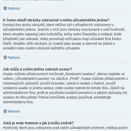
Nahoru
K čemu slouží obrázky zobrazené u mého uživatelského jména?
Existují dva druhy obrázků, které můžou být v příspěvcích zobrazeny u
uživatelského jména. Jedním z nich jsou obrázky asociované s vaší hodností,
které obvykle vypadají jako hvězdičky, tečky nebo čtverečky a indikují, kolik
příspěvků jste odeslali, nebo pomáhají určit jakou mají uživatelé fóra funkci.
Další, obvykle větší obrázek, je známý jako avatar a obecně se jedná o
unikátní nebo osobní obrázek každého uživatele.
Nahoru
Jak můžu u svého jména zobrazit avatar?
Avatar můžete přidat pomocí možnosti „Nastavení avataru“, kterou najdete ve
vašem „Uživatelském panelu“ na záložce „Profil“. Avatar můžete přidat jedním z
následujících způsobů: použít Gravatar, vybrat si avatar v Galerii, použít
vzdálený avatar (z jiného webu), nebo avatar nahrát do tohoto fóra. Záleží na
administrátorovi fóra, jestli je používání avatarů povoleno a jakými způsoby lze
avatary do fóra přidat. Pokud nemůžete avatary používat, kontaktujte
administrátora fóra.
Nahoru
Jaká je moje hodnost a jak ji můžu změnit?
Hodnosti, které jsou zobrazeny pod vaším uživatelským jménem, indikují počet