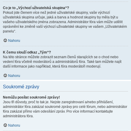
Co je to „Výchozí uživatelská skupina“?
Pokud jste členem více než jedné uživatelské skupiny, vaše výchozí
uživatelská skupina určuje, jaká a barva a hodnost skupiny by měla být u
vašeho uživatelského jména zobrazena. Administrátor fóra vám může udělit
oprávnění ke změně vaší výchozí uživatelské skupiny ve vašem „Uživatelském
panelu“.
Nahoru
K čemu slouží odkaz „Tým“?
Na této stránce můžete zobrazit seznam členů starajících se o chod nebo
vedení fóra včetně moderátorů a administrátorů fóra. Také tam můžete najít
další informace jako například, která fóra moderátoři moderují.
Nahoru
Soukromé zprávy
Nemůžu posílat soukromé zprávy!
Jsou tři důvody, proč to tak je. Nejste zaregistrovaní a/nebo přihlášení,
administrátor fóra zakázal soukromé zprávy pro celé fórum, nebo administrátor
fóra zakázal přímo vám odesílání zpráv. Pro více informací kontaktujte
administrátora fóra.
Nahoru