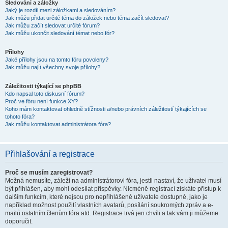
Sledování a záložky
Jaký je rozdíl mezi záložkami a sledováním?
Jak můžu přidat určité téma do záložek nebo téma začít sledovat?
Jak můžu začít sledovat určité fórum?
Jak můžu ukončit sledování témat nebo fór?
Přílohy
Jaké přílohy jsou na tomto fóru povoleny?
Jak můžu najít všechny svoje přílohy?
Záležitosti týkající se phpBB
Kdo napsal toto diskusní fórum?
Proč ve fóru není funkce XY?
Koho mám kontaktovat ohledně stížnosti a/nebo právních záležitostí týkajících se
tohoto fóra?
Jak můžu kontaktovat administrátora fóra?
Přihlašování a registrace
Proč se musím zaregistrovat?
Možná nemusíte, záleží na administrátorovi fóra, jestli nastaví, že uživatel musí
být přihlášen, aby mohl odesílat příspěvky. Nicméně registrací získáte přístup k
dalším funkcím, které nejsou pro nepřihlášené uživatele dostupné, jako je
například možnost použití vlastních avatarů, posílání soukromých zpráv a e-
mailů ostatním členům fóra atd. Registrace trvá jen chvíli a tak vám ji můžeme
doporučit.