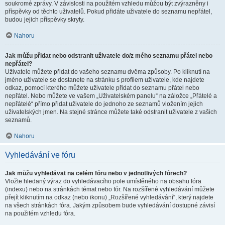
soukromé zprávy. V závislosti na použitém vzhledu můžou být zvýrazněny i
příspěvky od těchto uživatelů. Pokud přidáte uživatele do seznamu nepřátel,
budou jejich příspěvky skryty.
Nahoru
Jak můžu přidat nebo odstranit uživatele do/z mého seznamu přátel nebo
nepřátel?
Uživatele můžete přidat do vašeho seznamu dvěma způsoby. Po kliknutí na
jméno uživatele se dostanete na stránku s profilem uživatele, kde najdete
odkaz, pomocí kterého můžete uživatele přidat do seznamu přátel nebo
nepřátel. Nebo můžete ve vašem „Uživatelském panelu“ na záložce „Přátelé a
nepřátelé“ přímo přidat uživatele do jednoho ze seznamů vložením jejich
uživatelských jmen. Na stejné stránce můžete také odstranit uživatele z vašich
seznamů.
Nahoru
Vyhledávání ve fóru
Jak můžu vyhledávat na celém fóru nebo v jednotlivých fórech?
Vložte hledaný výraz do vyhledávacího pole umístěného na obsahu fóra
(indexu) nebo na stránkách témat nebo fór. Na rozšířené vyhledávání můžete
přejít kliknutím na odkaz (nebo ikonu) „Rozšířené vyhledávání“, který najdete
na všech stránkách fóra. Jakým způsobem bude vyhledávání dostupné závisí
na použitém vzhledu fóra.