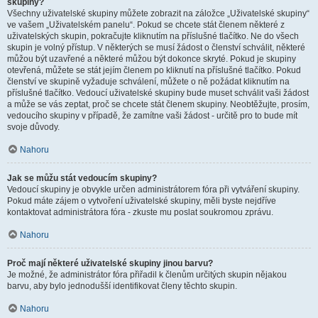
skupiny?
Všechny uživatelské skupiny můžete zobrazit na záložce „Uživatelské skupiny“
ve vašem „Uživatelském panelu“. Pokud se chcete stát členem některé z
uživatelských skupin, pokračujte kliknutím na příslušné tlačítko. Ne do všech
skupin je volný přístup. V některých se musí žádost o členství schválit, některé
můžou být uzavřené a některé můžou být dokonce skryté. Pokud je skupiny
otevřená, můžete se stát jejím členem po kliknutí na příslušné tlačítko. Pokud
členství ve skupině vyžaduje schválení, můžete o ně požádat kliknutím na
příslušné tlačítko. Vedoucí uživatelské skupiny bude muset schválit vaši žádost
a může se vás zeptat, proč se chcete stát členem skupiny. Neobtěžujte, prosím,
vedoucího skupiny v případě, že zamítne vaši žádost - určitě pro to bude mít
svoje důvody.
Nahoru
Jak se můžu stát vedoucím skupiny?
Vedoucí skupiny je obvykle určen administrátorem fóra při vytváření skupiny.
Pokud máte zájem o vytvoření uživatelské skupiny, měli byste nejdříve
kontaktovat administrátora fóra - zkuste mu poslat soukromou zprávu.
Nahoru
Proč mají některé uživatelské skupiny jinou barvu?
Je možné, že administrátor fóra přiřadil k členům určitých skupin nějakou
barvu, aby bylo jednodušší identifikovat členy těchto skupin.
Nahoru