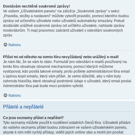
Dostávám nechtěné soukromé zprávy!
Ve vašem „Uživatelském panelu“ na záložce „Soukromé zprávy“ v sekci
„Pravidla, složky a nastavení“ můžete vytvořit pravidlo, pomocí kterého budou
zprávy od určeného uživatele nebo uživatelů automaticky smazány. Pokud
dostáváte urážlivé soukromé zprávy od určitého uživatele, nahlaste zprávy
moderátorům. Ti mají pravomoc zabránit uživateli v odesílání soukromých
zpráv.
Nahoru
Přišel mi od někoho na tomto fóru nevyžádaný nebo urážlivý e-mail!
Je nám líto, že se vám to stalo. Formulář pro odesílání e-mailů používaný na
tomto fóru obsahuje obranné mechanismy, pomocí kterých můžeme
vystopovat, kdo posílá takové emaily, proto pošlete administrátorovi fóra email
s úplnou kopií emailu, který vám přišel. Je velmi důležité, aby v něm byly
zahrnuty hlavičky, které obsahují podrobné údaje o uživateli, který email poslal.
Administrátor fóra pak bude moci problém vyřešit.
Nahoru
Přátelé a nepřátelé
Co jsou seznamy přátel a nepřátel?
Tyto seznamy můžete použít k rozdělení ostatních členů fóra. Uživatelé přidáni
do vašeho seznamu přátel budou zobrazeni ve vašem uživatelském panelu,
abyste k nim měli rychlý přístup, viděli jejich online stav a mohli jim posílat