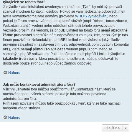
týkajících se tohoto fóra?
Jakýkoliv z administrátorů uvedených na stránce „Tým“, by měl být pro vaši
stížnost vhodnou kontaktní osobou. Pokud se vám nedostane odpovědi, měli
byste kontaktovat majitele domény (proveďte
WHOIS vyhledávání
) nebo,
pokud je fórum provozováno na bezplatné službě (např. Yahoo!, forumzdarma,
Webzdarma atd.), vedení nebo oddělení stížností tohoto provozovatele.
Vezměte, prosím, na vědomí, že phpBB Limited na tomto fóru
nemá absolutně
žádné pravomoci
a nemůže nést odpovědnost za to jak, kde, nebo kým je toto
fórum používáno. Nekontaktujte phpBB Limited v souvislosti s jakýmikoliv
právními záležitostmi (zastavení činnosti, odpovědnost, pomlouvačný komentář
atd.), které
nemají přímou souvislost
s webem phpBB.com, nebo se
samotným phpBB softwarem. Pokud pošlete e-mail phpBB Limited týkající se
jakákoliv třetí strany
, která používá tento software, můžete očekávat, že
dostanete pouze strohou, nebo vůbec žádnou odpověď.
Nahoru
Jak můžu kontaktovat administrátora fóra?
Všichni uživatelé fóra můžou použít formulář „Kontaktujte nás“, který se
nachází naspodu všech stránek, pokud je tato možnost povolena
administrátorem fóra.
Přihlášení uživatelé můžou také použít odkaz „Tým“, který se také nachází
naspodu všech stránek.
Nahoru
Přejít na