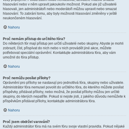
hlasování nebo v něm upravit jakoukoliv možnost. Pokud ale již uživatelé
hlasovali, jen administrátoři nebo moderátoři můžou upravit nebo smazat
hlasování. To zabrání tomu, aby byly možnosti hlasování změněny v ještě
neukončeném hlasování.
Nahoru
Proč nemám přístup do určitého fóra?
Do některých fór mají přístup jen určití uživatelé nebo skupiny. Abyste je mohli
zobrazit, číst, přispívat do nich nebo v nich provádět jiné akce, můžete
potřebovat speciální oprávnění. Kontaktujte administrátora fóra, aby vám
umožnil do fóra přístup.
Nahoru
Proč nemůžu posílat přílohy?
Oprávnění pro přílohy se nastavují pro jednotlivá fóra, skupiny nebo uživatele.
Administrátor fóra nemusel povolit do určitého fóra, do kterého můžete posílat
příspěvky, přidávat přílohy, nebo možná, že posílat přílohy můžou jen určité
skupiny, do kterých nepatříte. Pokud si nejste jisti, z jakého důvodu nemůžete k
příspěvkům přidávat přílohy, kontaktujte administrátora fóra.
Nahoru
Proč jsem obdržel varování?
Každý administrátor fóra má na svém fóru svoje vlastní pravidla. Pokud nějaké