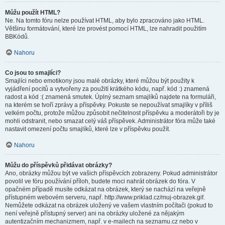
Můžu použít HTML?
Ne. Na tomto fóru nelze používat HTML, aby bylo zpracováno jako HTML.
Většinu formátování, které lze provést pomocí HTML, lze nahradit použitím
BBKódů.
Nahoru
Co jsou to smajlíci?
Smajlíci nebo emotikony jsou malé obrázky, které můžou být použity k
vyjádření pocitů a vytvořeny za použití krátkého kódu, např. kód :) znamená
radost a kód :( znamená smutek. Úplný seznam smajlíků najdete na formuláři,
na kterém se tvoří zprávy a příspěvky. Pokuste se nepoužívat smajlíky v příliš
velkém počtu, protože můžou způsobit nečitelnost příspěvku a moderátoři by je
mohli odstranit, nebo smazat celý váš příspěvek. Administrátor fóra může také
nastavit omezení počtu smajlíků, které lze v příspěvku použít.
Nahoru
Můžu do příspěvků přidávat obrázky?
Ano, obrázky můžou být ve vašich příspěvcích zobrazeny. Pokud administrátor
povolil ve fóru používání příloh, budete moci nahrát obrázek do fóra. V
opačném případě musíte odkázat na obrázek, který se nachází na veřejně
přístupném webovém serveru, např. http://www.priklad.cz/muj-obrazek.gif.
Nemůžete odkázat na obrázek uložený ve vašem vlastním počítači (pokud to
není veřejně přístupný server) ani na obrázky uložené za nějakým
autentizačním mechanizmem, např. v e-mailech na seznamu.cz nebo v