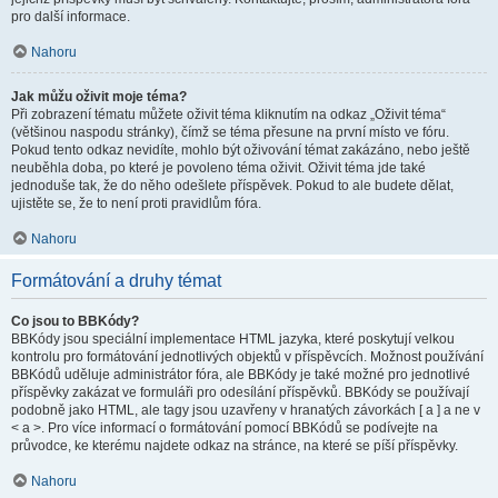
pro další informace.
Nahoru
Jak můžu oživit moje téma?
Při zobrazení tématu můžete oživit téma kliknutím na odkaz „Oživit téma“
(většinou naspodu stránky), čímž se téma přesune na první místo ve fóru.
Pokud tento odkaz nevidíte, mohlo být oživování témat zakázáno, nebo ještě
neuběhla doba, po které je povoleno téma oživit. Oživit téma jde také
jednoduše tak, že do něho odešlete příspěvek. Pokud to ale budete dělat,
ujistěte se, že to není proti pravidlům fóra.
Nahoru
Formátování a druhy témat
Co jsou to BBKódy?
BBKódy jsou speciální implementace HTML jazyka, které poskytují velkou
kontrolu pro formátování jednotlivých objektů v příspěvcích. Možnost používání
BBKódů uděluje administrátor fóra, ale BBKódy je také možné pro jednotlivé
příspěvky zakázat ve formuláři pro odesílání příspěvků. BBKódy se používají
podobně jako HTML, ale tagy jsou uzavřeny v hranatých závorkách [ a ] a ne v
< a >. Pro více informací o formátování pomocí BBKódů se podívejte na
průvodce, ke kterému najdete odkaz na stránce, na které se píší příspěvky.
Nahoru