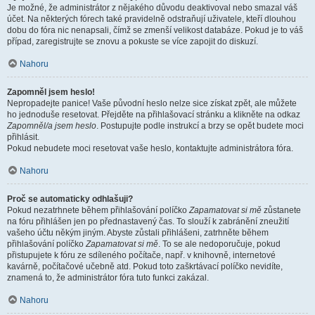
Je možné, že administrátor z nějakého důvodu deaktivoval nebo smazal váš
účet. Na některých fórech také pravidelně odstraňují uživatele, kteří dlouhou
dobu do fóra nic nenapsali, čímž se zmenší velikost databáze. Pokud je to váš
případ, zaregistrujte se znovu a pokuste se více zapojit do diskuzí.
Nahoru
Zapomněl jsem heslo!
Nepropadejte panice! Vaše původní heslo nelze sice získat zpět, ale můžete
ho jednoduše resetovat. Přejděte na přihlašovací stránku a klikněte na odkaz
Zapomněl/a jsem heslo
. Postupujte podle instrukcí a brzy se opět budete moci
přihlásit.
Pokud nebudete moci resetovat vaše heslo, kontaktujte administrátora fóra.
Nahoru
Proč se automaticky odhlašuji?
Pokud nezatrhnete během přihlašování políčko
Zapamatovat si mě
zůstanete
na fóru přihlášen jen po přednastavený čas. To slouží k zabránění zneužití
vašeho účtu někým jiným. Abyste zůstali přihlášeni, zatrhněte během
přihlašování políčko
Zapamatovat si mě
. To se ale nedoporučuje, pokud
přistupujete k fóru ze sdíleného počítače, např. v knihovně, internetové
kavárně, počítačové učebně atd. Pokud toto zaškrtávací políčko nevidíte,
znamená to, že administrátor fóra tuto funkci zakázal.
Nahoru