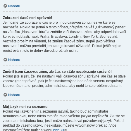
Nahoru
Zobrazení časů není správné!
Je možné, že zobrazený čas je pro jinou časovou zónu, než ve které se
nacházíte. Pokud se jedná o tento případ, přejděte na váš „Uživatelský panel“
na záložku „Nastavení fóra“ a změňte vaši časovou zónu, aby odpovídala vaší
konkrétní oblasti, např. Praha, Bratislava, Londýn, New York, Sydney atd.
Vezměte prosím na vědomí, že změnu časové zóny, stejně jako většinu
nastavení, můžou provádět jen zaregistrovaní uživatelé. Pokud ještě nejste
registrováni, toto je dobrý důvod, proč tak učinit.
Nahoru
Změnil jsem časovou zónu, ale čas se stále nezobrazuje správně!
Pokud jste si jisti, že jste nastavili vaši časovou zónu správně, ale čas se stále
zobrazuje nesprávně, pak je čas nastavený na hodinách serveru nesprávný.
Upozorněte na to, prosím, administrátora, aby mohl tento problém odstranit.
Nahoru
Můj jazyk není na seznamu!
Pokud váš jazyk není na seznamu jazyků, tak ho buď administrátor
nenainstaloval, nebo nikdo toto fórum do vašeho jazyka nepřeložil. Zkuste se
zeptat administrátora fóra, jestli může nainstalovat požadovaný jazyk. Pokud
překlad do vašeho jazyku neexistuje, můžete vytvořit nový překlad. Více
informací můžete najít na webu
phpBB
®.