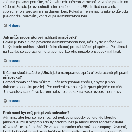
z těchto pravidel porušíte, může vám být uděleno varování. Vezměte prosím na
vědomí, že toto je rozhodnutí administrátora a phpBB Limited nemá nic
společného s varováními na daném fóru. Pokud si nejste jisti, z jakého důvodu
jste obdrželi varování, kontaktujte administrátora fóra.
Nahoru
Jak můžu moderátorovi nahlásit příspěvek?
Pokud je tato funkce povolena administrátorem fóra, měli byste v příspěvku,
který chcete nahlásit, vidět tlačítko (ikonu) pro nahlášení příspěvku. Po kliknutí
na tlačítko se zobrazí formulář, pomocí kterého můžete příspěvek nahlásit.
Nahoru
K čemu slouží tlačítko „Uložit jako rozepsanou zprávu“ zobrazené při psaní
příspěvku?
Pomocí tohoto tlačítka můžete uložit rozepsanou zprávu, abyste ji mohli
dokončit a odeslat později. Pro načtení rozepsaných zpráv přejděte na váš
„Uživatelský panel“, ve kterém naleznete odkaz na vaše rozepsané zprávy.
Nahoru
Proč musí být můj příspěvek schválen?
Administrátor fóra se mohl rozhodnout, že příspěvky ve fóru, do kterého
přispíváte, musí být prohlédnuty předtím, než je budou moci zobrazit ostatní
uživatelé. Je také možné, že vás administrátor fóra vložil do skupiny uživatelů,
jejichž příspěvky musí být schváleny. Kontaktujte, prosím, administrátora fóra