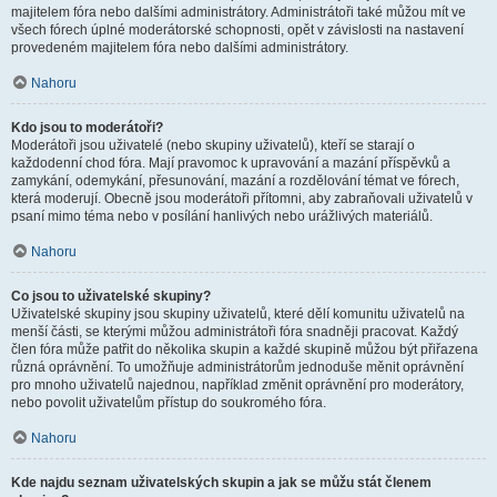
majitelem fóra nebo dalšími administrátory. Administrátoři také můžou mít ve
všech fórech úplné moderátorské schopnosti, opět v závislosti na nastavení
provedeném majitelem fóra nebo dalšími administrátory.
Nahoru
Kdo jsou to moderátoři?
Moderátoři jsou uživatelé (nebo skupiny uživatelů), kteří se starají o
každodenní chod fóra. Mají pravomoc k upravování a mazání příspěvků a
zamykání, odemykání, přesunování, mazání a rozdělování témat ve fórech,
která moderují. Obecně jsou moderátoři přítomni, aby zabraňovali uživatelů v
psaní mimo téma nebo v posílání hanlivých nebo urážlivých materiálů.
Nahoru
Co jsou to uživatelské skupiny?
Uživatelské skupiny jsou skupiny uživatelů, které dělí komunitu uživatelů na
menší části, se kterými můžou administrátoři fóra snadněji pracovat. Každý
člen fóra může patřit do několika skupin a každé skupině můžou být přiřazena
různá oprávnění. To umožňuje administrátorům jednoduše měnit oprávnění
pro mnoho uživatelů najednou, například změnit oprávnění pro moderátory,
nebo povolit uživatelům přístup do soukromého fóra.
Nahoru
Kde najdu seznam uživatelských skupin a jak se můžu stát členem