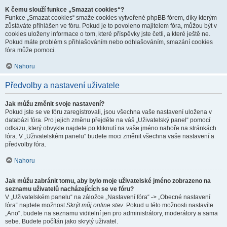
K čemu slouží funkce „Smazat cookies“?
Funkce „Smazat cookies“ smaže cookies vytvořené phpBB fórem, díky kterým
zůstáváte přihlášen ve fóru. Pokud je to povoleno majitelem fóra, můžou být v
cookies uloženy informace o tom, které příspěvky jste četli, a které ještě ne.
Pokud máte problém s přihlašováním nebo odhlašováním, smazání cookies
fóra může pomoci.
Nahoru
Předvolby a nastavení uživatele
Jak můžu změnit svoje nastavení?
Pokud jste se ve fóru zaregistrovali, jsou všechna vaše nastavení uložena v
databázi fóra. Pro jejich změnu přejděte na váš „Uživatelský panel“ pomocí
odkazu, který obvykle najdete po kliknutí na vaše jméno nahoře na stránkách
fóra. V „Uživatelském panelu“ budete moci změnit všechna vaše nastavení a
předvolby fóra.
Nahoru
Jak můžu zabránit tomu, aby bylo moje uživatelské jméno zobrazeno na
seznamu uživatelů nacházejících se ve fóru?
V „Uživatelském panelu“ na záložce „Nastavení fóra“ -> „Obecné nastavení
fóra“ najdete možnost
Skrýt můj online stav
. Pokud u této možnosti nastavíte
„Ano“, budete na seznamu viditelní jen pro administrátory, moderátory a sama
sebe. Budete počítán jako skrytý uživatel.