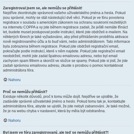
Zaregistroval jsem se, ale nemůžu se přihlásit!
Nejdříve zkontrolujte správnost vašeho uživatelského jména a hesla. Pokud
jsou správné, mohly se stát následující dvě věci. Pokud je ve fóru povolena
registrace v souladu s americkým zákonem na ochranu soukromí nezletilých
na internetu COPPA a vy jste během registrace zadali, že ještě nemáte třináct
let, budete muset postupovat podle instrukcí, které jste obdrželi e-mailem. Na
některých fórech je také vyžadováno, aby před přihlášením proběhla aktivace
nově registrovaného účtu a to buď vámi, nebo administrátorem. Tato informace
byla zobrazena během registrace. Pokud jste obdrželi registrační email,
pokračujte podle instrukcí, které v něm najdete. Pokud jste registrační email
neobdrželi, mohli jste zadat špatnou emailovou adresu, nebo byl email
zachycen spam filtrem a skončil ve složce se spamy. Pokud jste si jistí, že jste
zadali správnou emailovou adresu, zkuste s prosbou o pomoc kontaktovat
administrátora fóra.
Nahoru
Proč se nemůžu přihlásit?
Existuje několik důvodů, proč k tomu může dojít. Nejdříve se ujistěte, že
zadáváte správné uživatelské jméno a heslo. Pokud tomu tak je, kontaktujte
administrátora fóra, abyste se ujistili, že jste nebyli zabanováni. Je také možné,
že je na webu chyba v nastavení, která by měla být odstraněna.
Nahoru
Byl jsem ve fóru zaregistrovaný, ale teď se nemůžu přihlásit?!