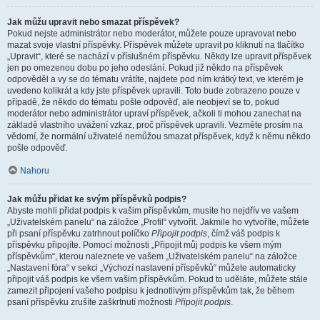
Jak můžu upravit nebo smazat příspěvek?
Pokud nejste administrátor nebo moderátor, můžete pouze upravovat nebo
mazat svoje vlastní příspěvky. Příspěvek můžete upravit po kliknutí na tlačítko
„Upravit“, které se nachází v příslušném příspěvku. Někdy lze upravit příspěvek
jen po omezenou dobu po jeho odeslání. Pokud již někdo na příspěvek
odpověděl a vy se do tématu vrátíte, najdete pod ním krátký text, ve kterém je
uvedeno kolikrát a kdy jste příspěvek upravili. Toto bude zobrazeno pouze v
případě, že někdo do tématu pošle odpověď, ale neobjeví se to, pokud
moderátor nebo administrátor upraví příspěvek, ačkoli ti mohou zanechat na
základě vlastního uvážení vzkaz, proč příspěvek upravili. Vezměte prosím na
vědomí, že normální uživatelé nemůžou smazat příspěvek, když k němu někdo
pošle odpověď.
Nahoru
Jak můžu přidat ke svým příspěvků podpis?
Abyste mohli přidat podpis k vašim příspěvkům, musíte ho nejdřív ve vašem
„Uživatelském panelu“ na záložce „Profil“ vytvořit. Jakmile ho vytvoříte, můžete
při psaní příspěvku zatrhnout políčko
Připojit podpis
, čímž váš podpis k
příspěvku připojíte. Pomocí možnosti „Připojit můj podpis ke všem mým
příspěvkům“, kterou naleznete ve vašem „Uživatelském panelu“ na záložce
„Nastavení fóra“ v sekci „Výchozí nastavení příspěvků“ můžete automaticky
připojit váš podpis ke všem vašim příspěvkům. Pokud to uděláte, můžete stále
zamezit připojení vašeho podpisu k jednotlivým příspěvkům tak, že během
psaní příspěvku zrušíte zaškrtnutí možnosti
Připojit podpis
.